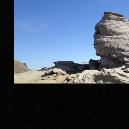
nu aţi uitat că sunteţi ro
unui neam de oameni mâ
soarta României de a