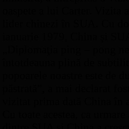
oaspete a lui Carter. Vizita 
lider chinezi în SUA. Cu doa
ianuarie 1979, China şi SUA 
„Diplomaţia ping – pong ne î
întotdeauna plină de subtili
popoarele noastre este de dur
păstrată”, a mai declarat fos
vizitat prima dată China în 
Cu toate acestea, ca urmare a
dintre SUA şi China a crescu