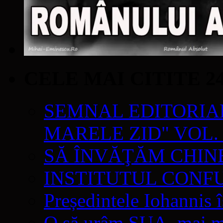
CELE MAI CITITE 2
SEMNAL EDITORIAL 
MARELE ZID" VOL. 
SĂ ÎNVĂŢĂM CHIN
INSTITUTUL CONF
Președintele Iohannis 
O să urâm SUA, mai mul