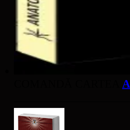
COMANDĂ CARTEA
A
____________________