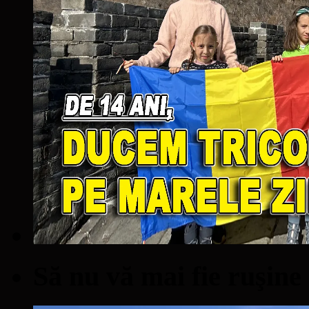
Să nu vă mai fie ruşine