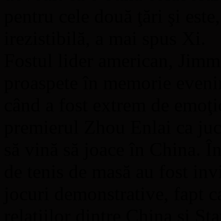
pentru cele două ţări şi est
irezistibilă, a mai spus Xi.
Fostul lider american, Jimmy
proaspete în memorie eveni
când a fost extrem de emoţio
premierul Zhou Enlai ca juc
să vină să joace în China. Î
de tenis de masă au fost invi
jocuri demonstrative, fapt c
relaţiilor dintre China şi St