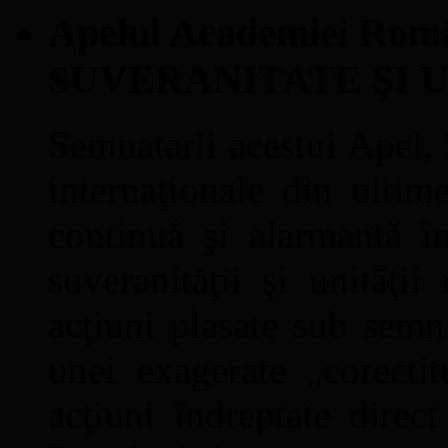
Apelul Academiei Ro
SUVERANITATE ŞI 
Semnatarii acestui Apel, î
internaţionale din ultime
continuă şi alarmantă în
suveranităţii şi unităţi
acţiuni plasate sub semn
unei exagerate „corectit
acţiuni îndreptate direc