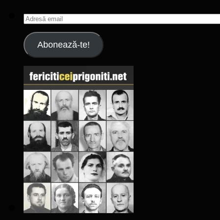
Adresă
email
Abonează-te!