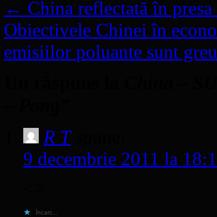
←
China reflectată în presa
Obiectivele Chinei în econo
emisiilor poluante sunt greu
Un răspuns la
China – SUA
– Pong”
R T
spune:
9 decembrie 2011 la 18:
<>
Încarc...