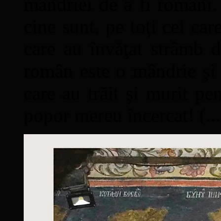
mândriei de a fi români. 
cine sunt, pe toţi cei car
care au învăţat strâmb d
român este o mândrie şi 
care au trăit şi murit pe
popor mereu încercat! (...