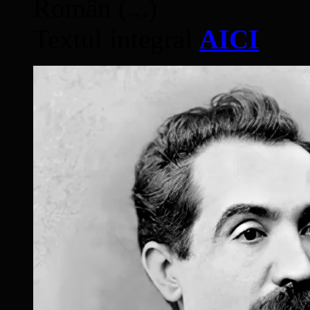
Român (...)
Textul integral
AICI