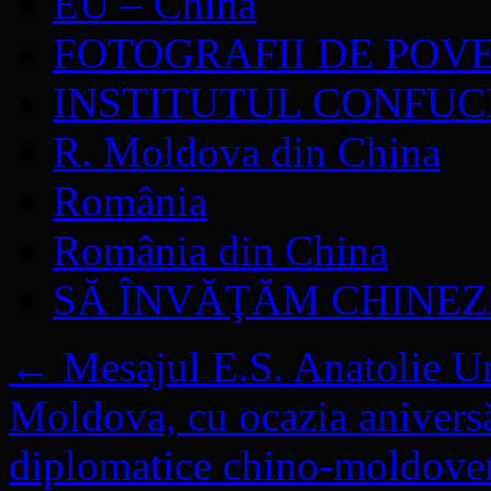
EU – China
FOTOGRAFII DE POV
INSTITUTUL CONFUC
R. Moldova din China
România
România din China
SĂ ÎNVĂŢĂM CHINE
←
Mesajul E.S. Anatolie U
Moldova, cu ocazia aniversăr
diplomatice chino-moldove