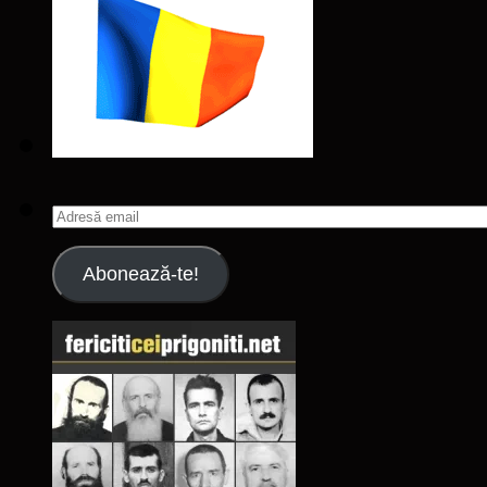
Adresă
email
Abonează-te!