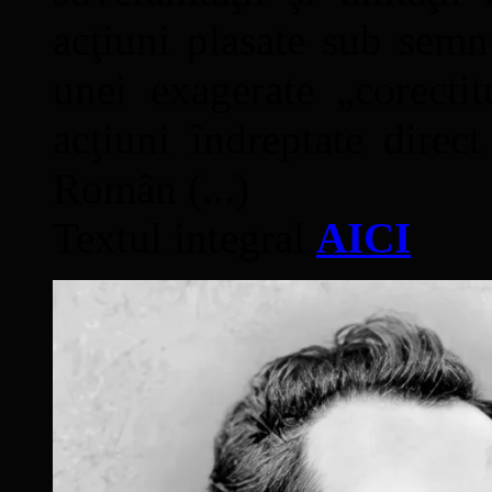
acţiuni plasate sub semn
unei exagerate „corectit
acţiuni îndreptate direc
Român (...)
Textul integral
AICI