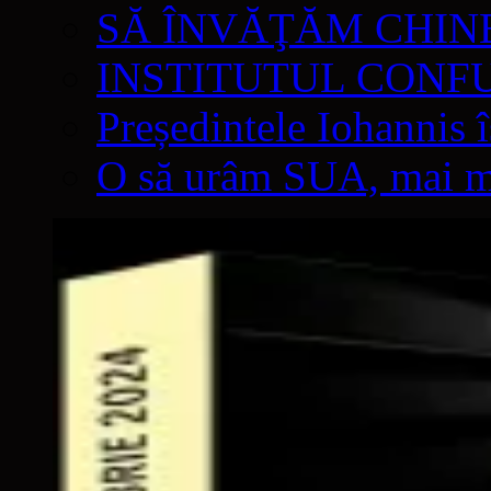
SĂ ÎNVĂŢĂM CHIN
INSTITUTUL CONF
Președintele Iohannis 
O să urâm SUA, mai mul