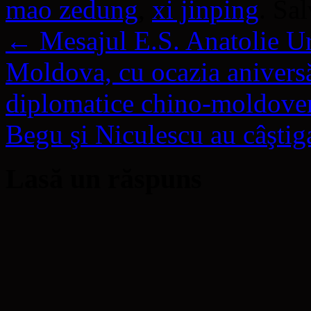
mao zedung
,
xi jinping
. Sa
←
Mesajul E.S. Anatolie U
Moldova, cu ocazia aniversăr
diplomatice chino-moldove
Begu şi Niculescu au câştig
Lasă un răspuns