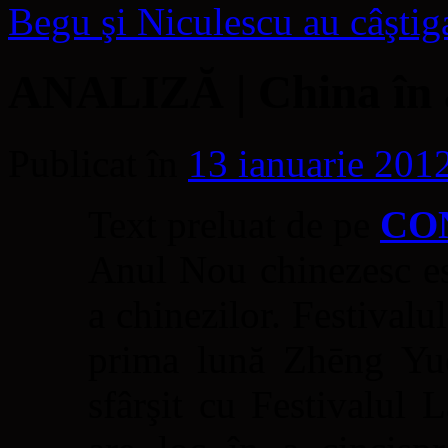
Begu şi Niculescu au câştig
ANALIZĂ | China în 
Publicat în
13 ianuarie 201
Text preluat de pe
CO
Anul Nou chinezesc es
a chinezilor. Festivalu
prima lună Zhēng Yuè
sfârşit cu Festivalul