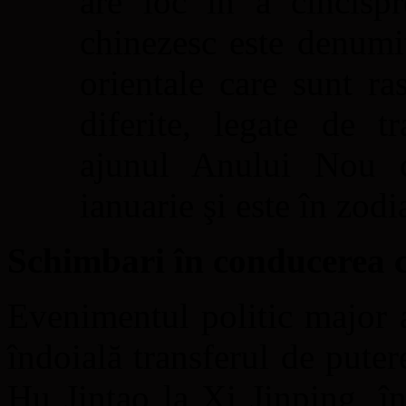
are loc în a cincisp
chinezesc este denumit
orientale care sunt ra
diferite, legate de t
ajunul Anului Nou 
ianuarie şi este în zod
Schimbari în conducerea c
Evenimentul politic major 
îndoială transferul de puter
Hu Jintao la Xi Jinping, î