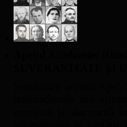
Apelul Academiei Ro
SUVERANITATE ŞI 
Semnatarii acestui Apel, î
internaţionale din ultime
continuă şi alarmantă în
suveranităţii şi unităţi