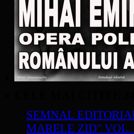
CELE MAI CITITE 2
SEMNAL EDITORIAL 
MARELE ZID" VOL. 