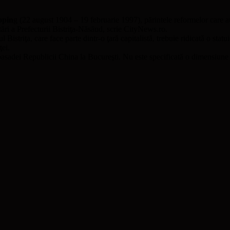
opin
g (22 august 1904 – 19 februarie 1997), părintele reformelor care 
citări a Prefecturii Bistriţa-Năsăud, scrie CityNews.ro.
istriţa, care face parte dintr-o ţară capitalistă, trebuie ridicată o statu
ţei.
ambasadei Republicii China la Bucureşti. Nu este specificată o dimensiu