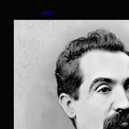
Semnatarii acestui Apel, îngrijoraţi de evoluţiile interne şi inter
României, cu multe acţiuni plasate sub semnul globalismului nivel
Textul integral
AICI