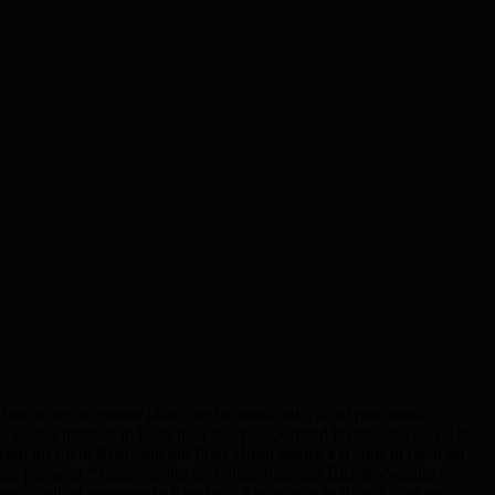
rita are un primar idiot care in cativa ani a facut praf istoria
 acelasi nume si in locul lui a fost pus „Falusul bistritean”- un fel de
stul lui Liviu Rebreanu din Piata Unirii pentru a fi adus in locul lui
at primarul :”Inspectoratul de Poliţie Judeţean Bistriţa-Năsăud a
 bazele Poliţiei moderne în România. Am adus-o în Piaţa Unirii nu cu