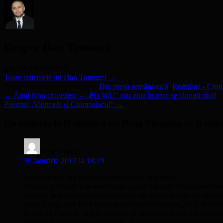
Despre Dan Tomozei
gazetar din România
Toate articolele lui Dan Tomozei
→
Acest articol a fost publicat în
Din presa românească
,
România - Chin
←
Anul Nou chinezesc – „PO WU” sau ziua în care se alungă răul!
Poemul „Viermele şi Ciumpalacul”
→
Un răspuns la
O statuie a lui Deng Xiaoping va fi ridica
Denes
spune:
30 ianuarie 2012 la 18:29
De ce statuia nui lider comunist chinez la Bistrita?
Pentru ca Bistrita a devenit locul „unde nebunul isi cloceste cri
orasului prin mutarea si reamplasare aiuritoare a statuilor din ora
penis tatuat, care fiind langa prefectura este numit „Sula si Pref
bustul lui Cuza de la IJP, cu toate ca denumire pietei are legat
comandat şi plătit această statuie. Statuia a fost amplasată în 