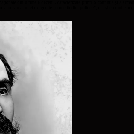
naţionale din ultimele decenii, caracterizate printr-o continuă şi alarmant
ator sau al unei exagerate „corectitudini politice”, dar şi cu multe acţi