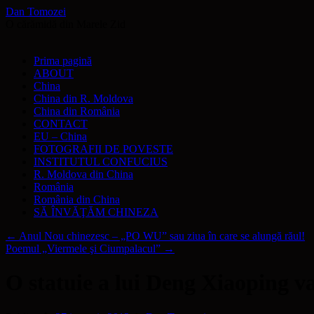
Dan Tomozei
O cărămidă din Marele Zid
Sari
Prima pagină
la
ABOUT
conținut
China
China din R. Moldova
China din România
CONTACT
EU – China
FOTOGRAFII DE POVESTE
INSTITUTUL CONFUCIUS
R. Moldova din China
România
România din China
SĂ ÎNVĂŢĂM CHINEZA
←
Anul Nou chinezesc – „PO WU” sau ziua în care se alungă răul!
Poemul „Viermele şi Ciumpalacul”
→
O statuie a lui Deng Xiaoping va 