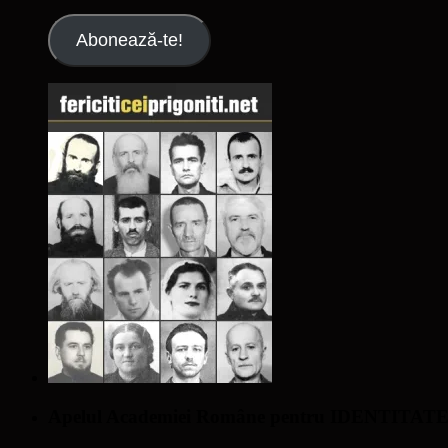
email
Abonează-te!
Apelul Academiei Române pentru IDENTIT