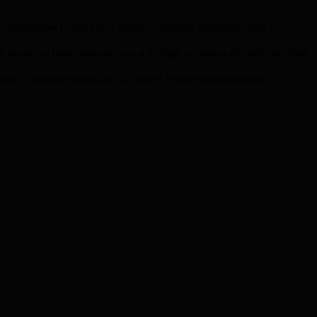
au transformat China într-o putere economică mondială, după ce
ie pentru un lider comunist care a înfiinţat economia de piaţă socialistă,
ne sau o amplasare specifică, ci undeva în zona Independenţei”. … (…).