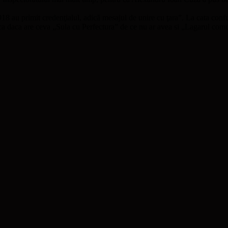
918 au primit credenţialul, adică mesajul de unire cu ţara”. La cata confu
dca daca are ceva „Sula cu Perfectura” de ce nu ar avea si „Lagarul co