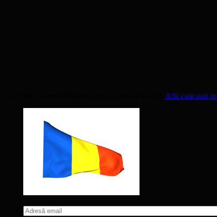
Acest site folosește Akismet pentru a reduce spamul.
Află cum sunt pro
Adresă