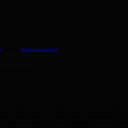
a
. Salvează
legătura permanentă
.
tă la Bistriţa
ma” cum spune undeva poetul Mircea Dinescu. Este vorba de faptul ca Bist
s. Iata cateva exemple : a fost demolat bustul lui Prtru Rares din piata cu
ectura”. O alta „isprava” s-a consumat in anul trecut cand a fost mutat bu
ura cu Marea Unire de la 1918 si nu cu „mica Unire”. Iata cum a argument
faţa Inspectoratului mai mult timp, pentru că Alexandru Ioan Cuza a pus