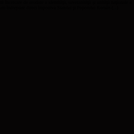
ă încercare de erodare a identităţii, suveranităţii şi unităţii naţionale a
uni îndreptate direct împotriva Statului şi Poporului Român (...)