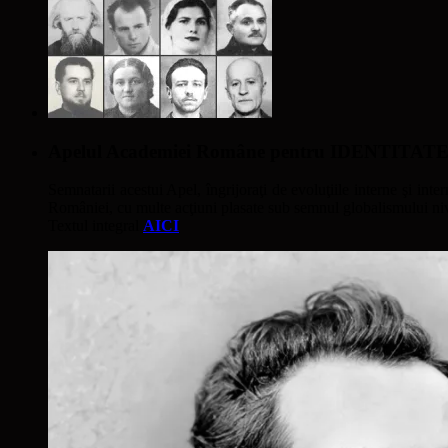
Apelul Academiei Române pentru IDENTIT
Semnatarii acestui Apel, îngrijoraţi de evoluţiile interne şi inter
României, cu multe acţiuni plasate sub semnul globalismului nivel
Textul integral
AICI