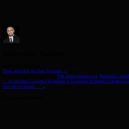
o
fereastră
o
nouă)
unui
fereastră
nouă)
fereastră
prieten(Se
nouă)
nouă)
deschide
într-
o
fereastră
nouă)
Despre Dan Tomozei
gazetar din România
Toate articolele lui Dan Tomozei
→
Acest articol a fost publicat în
Din presa românească
,
Republica Mol
←
Acord între Guvernul României şi Guvernul Republicii Moldova pr
Trei zile cu ploaie …
→
Lasă un răspuns