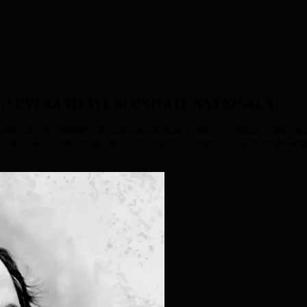
ATE, SUVERANITATE ŞI UNITATE NAŢIONALĂ!
naţionale din ultimele decenii, caracterizate printr-o continuă şi alarmant
ator sau al unei exagerate „corectitudini politice”, dar şi cu multe acţi