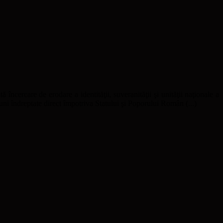
ă încercare de erodare a identităţii, suveranităţii şi unităţii naţionale a
uni îndreptate direct împotriva Statului şi Poporului Român (...)