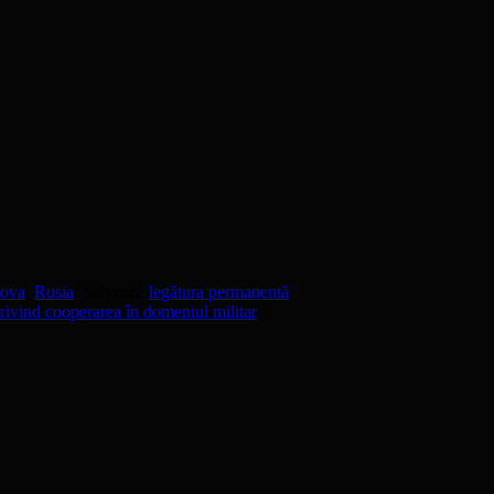
dova
,
Rusia
. Salvează
legătura permanentă
.
ivind cooperarea în domeniul militar