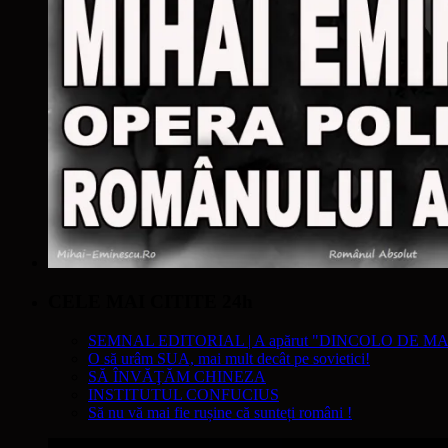
CELE MAI CITITE 24h
SEMNAL EDITORIAL | A apărut "DINCOLO DE MA
O să urâm SUA, mai mult decât pe sovietici!
SĂ ÎNVĂŢĂM CHINEZA
INSTITUTUL CONFUCIUS
Să nu vă mai fie rușine că sunteți români !