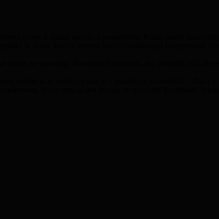
venit recent şi emisar special al preşedintelui Rusiei pentru Transnistr
 republici în Rusia. Într-un interviu acordat cotidianului Kommersant, D
tat unitar, nu vom reuşi. Nu numai Transnistria, dar, probabil, nici alte 
ni trebuie să se decidă ce sunt ei – moldoveni sau români”. „Daca sunt 
lui moldovean, ei vor reuşi să dea dovada de suficientă flexibilitate, înţel