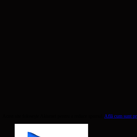
Acest site folosește Akismet pentru a reduce spamul.
Află cum sunt pro