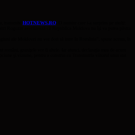
ia, transmite
HOTNEWS.RO
. O numire care i-a surprins pe mulţi:
mitri Rogozin avertizează că Republica Moldova nu îşi va putea păstra
regiuni ale Moldovei nu vor dori să intre în România”, spune acesta, în
români, graniţele vor fi altele. Iar atunci, declaraţia mea de acum
epciune şi viziune, pentru a construi cu Transnistria viitorul unui stat