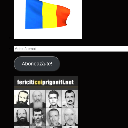
Adresă
email
Abonează-te!