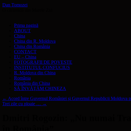
Dan Tomozei
O cărămidă din Marele Zid
Sari
Prima pagină
la
ABOUT
conținut
China
China din R. Moldova
China din România
CONTACT
EU – China
FOTOGRAFII DE POVESTE
INSTITUTUL CONFUCIUS
R. Moldova din China
România
România din China
SĂ ÎNVĂŢĂM CHINEZA
←
Acord între Guvernul României şi Guvernul Republicii Moldova pr
Trei zile cu ploaie …
→
Dmitri Rogozin: „Nu numai Transn
în România”