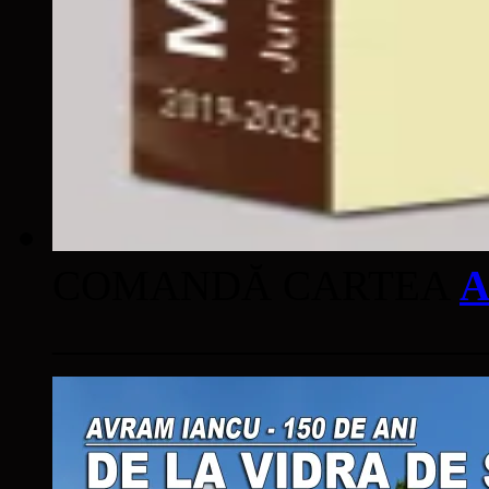
COMANDĂ CARTEA
A
____________________