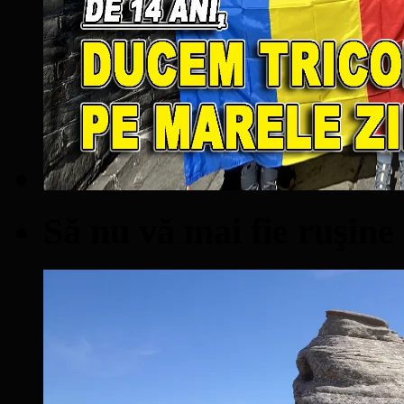
Să nu vă mai fie ruşine