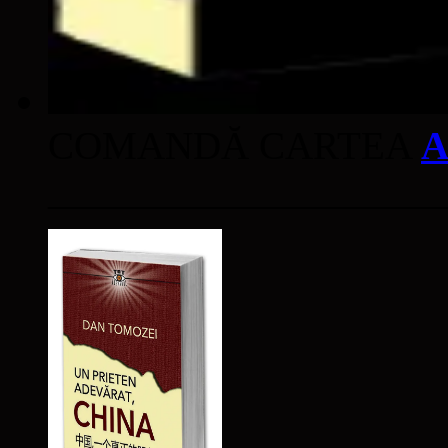
COMANDĂ CARTEA
A
____________________