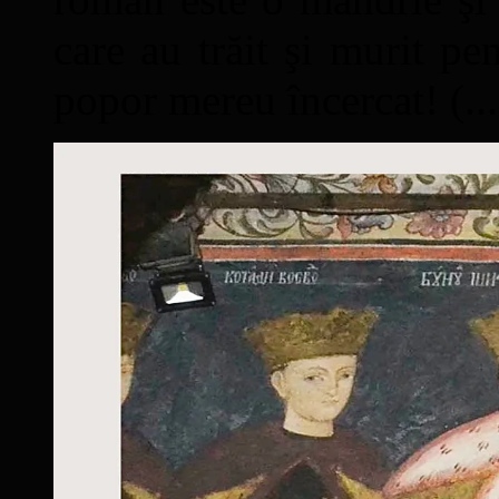
care au trăit şi murit pe
popor mereu încercat! (...