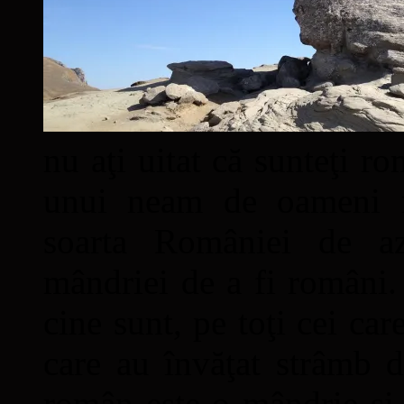
nu aţi uitat că sunteţi ro
unui neam de oameni mâ
soarta României de a
mândriei de a fi români. 
cine sunt, pe toţi cei car
care au învăţat strâmb d
român este o mândrie şi 