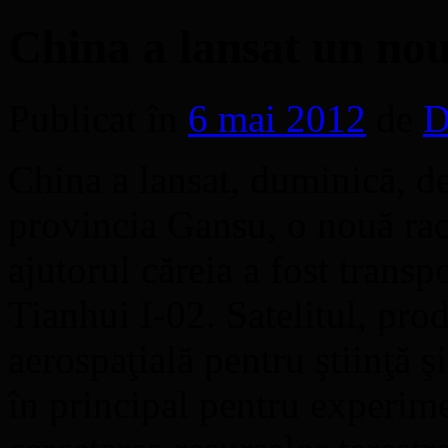
China a lansat un nou 
Publicat în
6 mai 2012
de
D
China a lansat, duminică, de
provincia Gansu, o nouă ra
ajutorul căreia a fost transpo
Tianhui I-02. Satelitul, pr
aerospaţială pentru ştiinţă ş
în principal pentru experimen