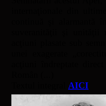
Semnatarii acestui Apel, î
internaţionale din ultime
continuă şi alarmantă în
suveranităţii şi unităţi
acţiuni plasate sub semn
unei exagerate „corectit
acţiuni îndreptate direc
Român (...)
Textul integral
AICI