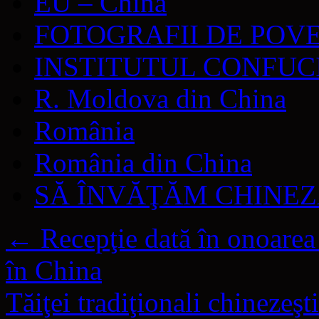
EU – China
FOTOGRAFII DE POV
INSTITUTUL CONFUC
R. Moldova din China
România
România din China
SĂ ÎNVĂŢĂM CHINE
←
Recepţie dată în onoare
în China
Tăiţei tradiţionali chinezeş