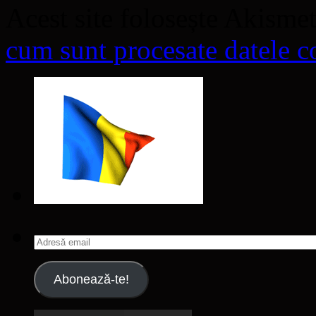
Acest site folosește Akisme
cum sunt procesate datele co
Adresă
email
Abonează-te!