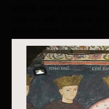
român este o mândrie şi 
care au trăit şi murit pe
popor mereu încercat! (...