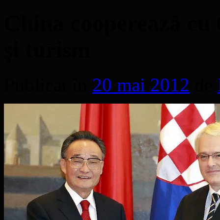
China cooperează cu C
şi turism
Publicat în
20 mai 2012
de