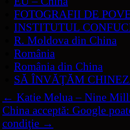
EU – China
FOTOGRAFII DE POV
INSTITUTUL CONFUC
R. Moldova din China
România
România din China
SĂ ÎNVĂŢĂM CHINE
←
Katie Melua – Nine Mill
China acceptă: Google poat
condiţie
→