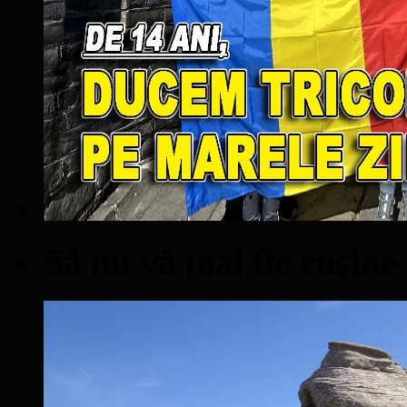
Să nu vă mai fie ruşine