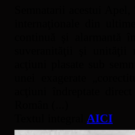
Semnatarii acestui Apel, î
internaţionale din ultime
continuă şi alarmantă în
suveranităţii şi unităţi
acţiuni plasate sub semn
unei exagerate „corectit
acţiuni îndreptate direc
Român (...)
Textul integral
AICI