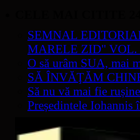
CELE MAI CITITE 2
SEMNAL EDITORIAL 
MARELE ZID" VOL. 
O să urâm SUA, mai mul
SĂ ÎNVĂŢĂM CHIN
Să nu vă mai fie rușine
Președintele Iohannis 