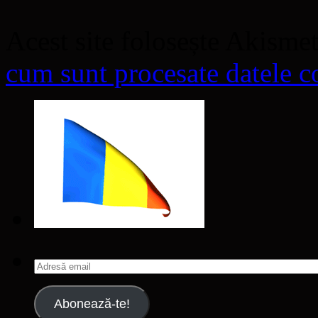
Acest site folosește Akisme
cum sunt procesate datele co
Adresă
email
Abonează-te!