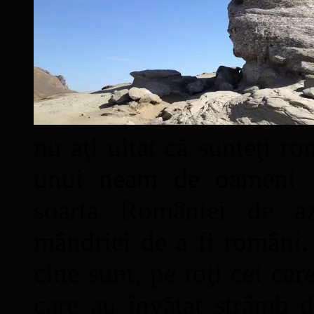
nu aţi uitat că sunteţi ro
unui neam de oameni mâ
soarta României de a
mândriei de a fi români. 
cine sunt, pe toţi cei car
care au învăţat strâmb d