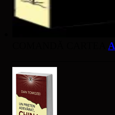
COMANDĂ CARTEA
A
____________________