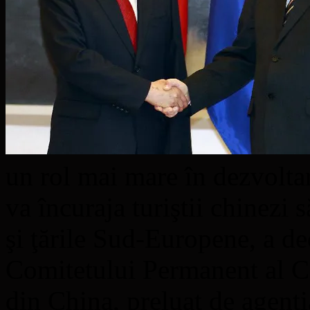
un rol mai mare în dezvoltar
va încuraja turiştii chinezi s
şi ţările Sud-Europene, a d
Comitetului Permanent al C
din China, preluat de agenţi