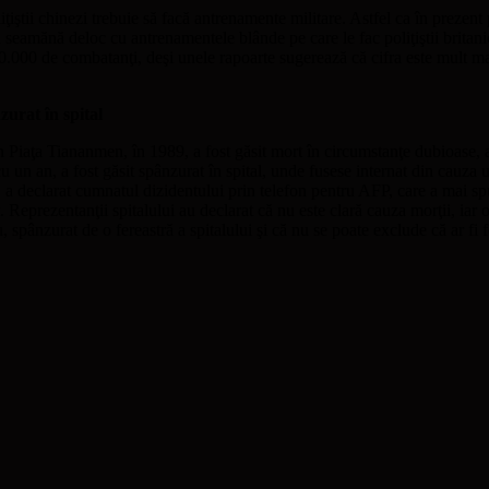
iţiştii chinezi trebuie să facă antrenamente militare. Astfel ca în prezen
 nu seamănă deloc cu antrenamentele blânde pe care le fac poliţiştii brita
660.000 de combatanţi, deşi unele rapoarte sugerează că cifra este mult 
rat în spital
Piaţa Tiananmen, în 1989, a fost găsit mort în circumstanţe dubioase, af
un an, a fost găsit spânzurat în spital, unde fusese internat din cauza u
ei, a declarat cumnatul dizidentului prin telefon pentru AFP, care a mai s
t. Reprezentanţii spitalului au declarat că nu este clară cauza morţii, iar
spânzurat de o fereastră a spitalului şi că nu se poate exclude că ar fi f