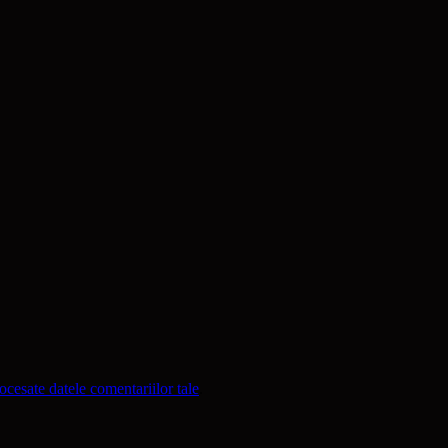
cesate datele comentariilor tale
.