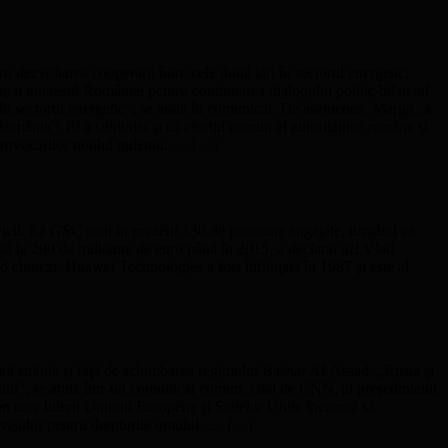
dezvoltarea cooperării între cele două ţări în sectorul energetic,
 interesul României pentru continuarea dialogului politic bilateral
l în sectorul energetic”, se arată în comunicat. De asemenea, Marga „a
mânia”. El a subliniat şi că efortul comun al autorităţilor române şi
a provocărilor noului mileniu. … (…).
icii. La GSC sunt în prezent 130 de persoane angajate, urmând ca
ungă la 200 de milioane de euro până în 2015, a declarat azi Vlad
 chinezi. Huawei Technologies a fost înfiinţată în 1987 şi este al
itară străină şi faţă de schimbarea regimului Bashar Al-Assad. „Rusia şi
imului”, se arată într-un comunicat comun, citat de CNN, al preşedintelui
în care liderii Uniunii Europene şi Statelor Unite încearcă să
iviştilor pentru drepturile omului. … (…).