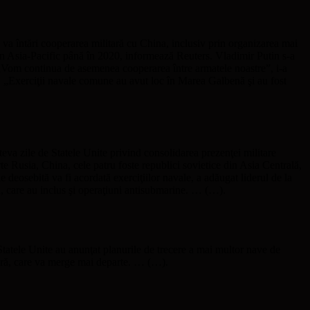
va întări cooperarea militară cu China, inclusiv prin organizarea mai
 în Asia-Pacific până în 2020, informează Reuters. Vladimir Putin s-a
. „Vom continua de asemenea cooperarea între armatele noastre”, i-a
. „Exerciţii navale comune au avut loc în Marea Galbenă şi au fost
eva zile de Statele Unite privind consolidarea prezenţei militare
te Rusia, China, cele patru foste republici sovietice din Asia Centrală,
e deosebită va fi acordată exerciţiilor navale, a adăugat liderul de la
a, care au inclus şi operaţiuni antisubmarine. … (…).
tatele Unite au anunţat planurile de trecere a mai multor nave de
ară, care va merge mai departe. … (…).