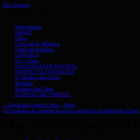
Dan Tomozei
O cărămidă din Marele Zid
Sari
Prima pagină
la
ABOUT
conținut
China
China din R. Moldova
China din România
CONTACT
EU – China
FOTOGRAFII DE POVESTE
INSTITUTUL CONFUCIUS
R. Moldova din China
România
România din China
SĂ ÎNVĂŢĂM CHINEZA
←
Declaraţia comună China – Rusia
9,15 milioane de candidaţi înscrişi la amiterea în facultăţile din China
China reflectată în presa de la 