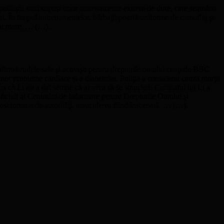
t politiştii sunt supuşi unor antrenamente extrem de dure, care seamăna
nici. În timpul antrenamentelor, bărbaţii poartă uniforme de camuflaj şi
mai mare. … (…).
irmă rudele sale şi activişti pentru drepturile omului citaţi de BBC
nor probleme cardiace şi a diabetului. Poliţia a considerat cauza morţii
pus că Li nu a dat semne că ar vrea să se sinucidă. Cumnatul lui Li a
 oficiali ai Centrului de Informare pentru Drepturile Omului şi
ost torturat de autorităţi, sinuciderea fiind înscenată. … (…).