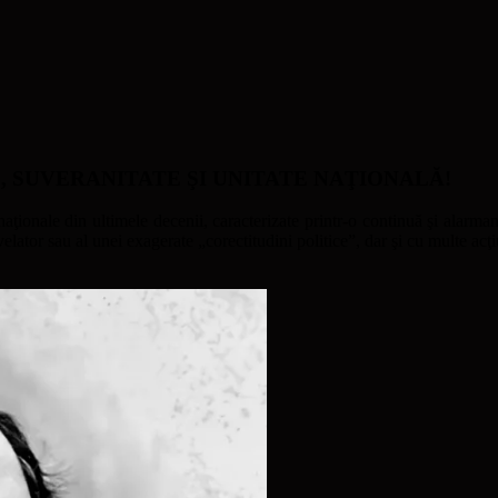
ATE, SUVERANITATE ŞI UNITATE NAŢIONALĂ!
naţionale din ultimele decenii, caracterizate printr-o continuă şi alarmant
ator sau al unei exagerate „corectitudini politice”, dar şi cu multe acţi