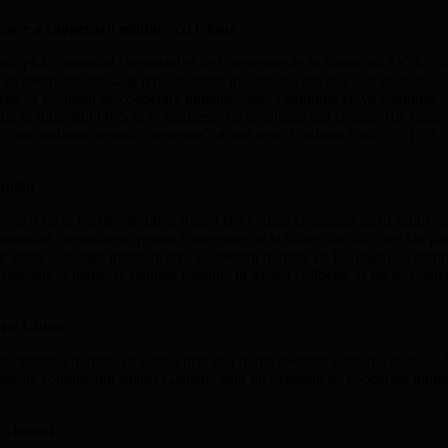
are a cooperării militare cu China
articipă la summitul Organizaţiei de Cooperare de la Shanghai /OCS/, că 
 că intenţionează să-şi repoziţioneze majoritatea navelor sale de război
enă ca exemplu de cooperare militară, care, a subliniat el, va continua
icipă la summitul OCS şi se întâlneşte cu omologul său chinez, Hu Jintao
că vom continua această cooperare”, a mai spus Vladimir Putin. … (…).
anilor
 în Asia şi Pacific. Replica Rusiei şi a Chinei la anunţul făcut acum cât
a summitul Organizaţiei pentru Cooperare de la Shanghai, din care fac par
ir Putin a anunţat intensificarea cooperării militare cu Beijingul. O atenţi
de şase zile la manevre militare comune în Marea Galbenă, la est de Chin
 cu China
 cooperarea militară cu China prin mai multe exerciţii comune, după ce S
ţii navale comune din Marea Galbena sunt un exemplu de cooperare milit
chinezi