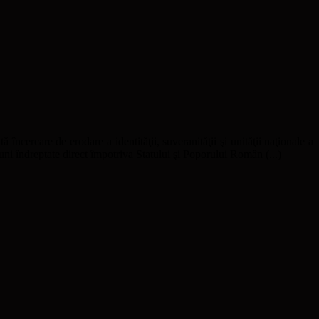
ă încercare de erodare a identităţii, suveranităţii şi unităţii naţionale a
uni îndreptate direct împotriva Statului şi Poporului Român (...)