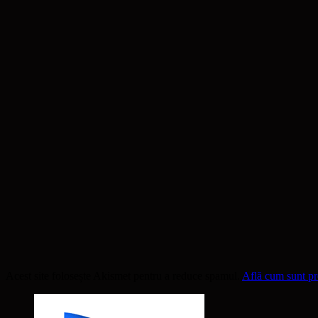
Acest site folosește Akismet pentru a reduce spamul.
Află cum sunt pro