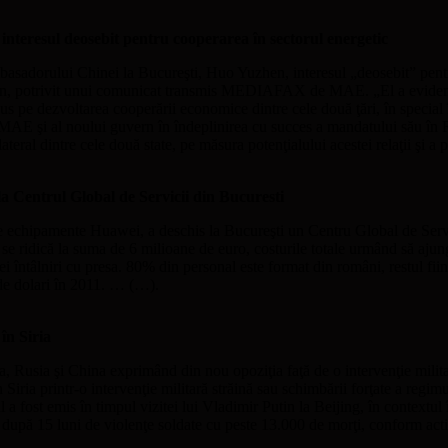
esul deosebit pentru cooperarea în sectorul energetic
basadorului Chinei la Bucureşti, Huo Yuzhen, interesul „deosebit” pentru 
en, potrivit unui comunicat transmis MEDIAFAX de MAE. „El a evidenţiat
pus pe dezvoltarea cooperării economice dintre cele două ţări, în specia
 MAE şi al noului guvern în îndeplinirea cu succes a mandatului său în Ro
lateral dintre cele două state, pe măsura potenţialului acestei relaţii şi 
ntrul Global de Servicii din Bucuresti
 echipamente Huawei, a deschis la Bucureşti un Centru Global de Serv
ia se ridică la suma de 6 milioane de euro, costurile totale urmând să aj
întâlniri cu presa. 80% din personal este format din români, restul fiind
 de dolari în 2011. … (…).
în Siria
iria, Rusia şi China exprimând din nou opoziţia faţă de o intervenţie mil
n Siria printr-o intervenţie militară străină sau schimbării forţate a reg
 fost emis în timpul vizitei lui Vladimir Putin la Beijing, în contextul 
, după 15 luni de violenţe soldate cu peste 13.000 de morţi, conform act