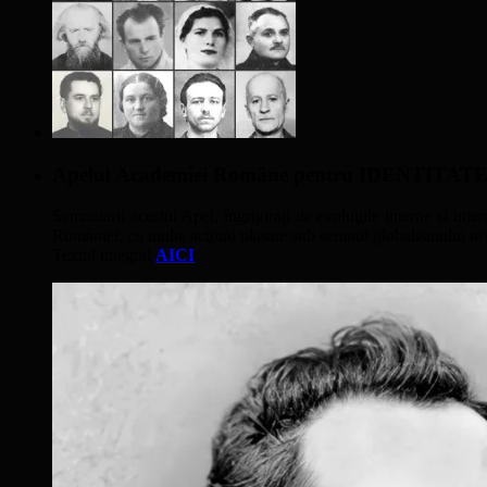
Apelul Academiei Române pentru IDENTIT
Semnatarii acestui Apel, îngrijoraţi de evoluţiile interne şi inter
României, cu multe acţiuni plasate sub semnul globalismului nivel
Textul integral
AICI