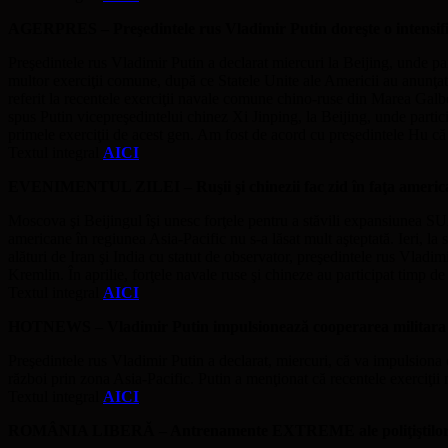
AGERPRES – Preşedintele rus Vladimir Putin doreşte o intensific
Preşedintele rus Vladimir Putin a declarat miercuri la Beijing, unde p
multor exerciţii comune, după ce Statele Unite ale Americii au anunţat
referit la recentele exerciţii navale comune chino-ruse din Marea Galb
spus Putin vicepreşedintelui chinez Xi Jinping, la Beijing, unde part
primele exerciţii de acest gen. Am fost de acord cu preşedintele Hu 
Textul integral
AICI
EVENIMENTUL ZILEI – Ruşii şi chinezii fac zid în faţa americ
Moscova şi Beijingul îşi unesc forţele pentru a stăvili expansiunea SUA
americane în regiunea Asia-Pacific nu s-a lăsat mult aşteptată. Ieri, l
alături de Iran şi India cu statut de observator, preşedintele rus Vladim
Kremlin. În aprilie, forţele navale ruse şi chineze au participat timp 
Textul integral
AICI
HOTNEWS – Vladimir Putin impulsionează cooperarea militara
Preşedintele rus Vladimir Putin a declarat, miercuri, că va impulsiona
război prin zona Asia-Pacific. Putin a menţionat că recentele exerci
Textul integral
AICI
ROMÂNIA LIBERĂ – Antrenamente EXTREME ale poliţiştilor 