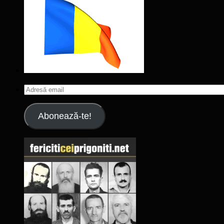
Adresă
email
Abonează-te!