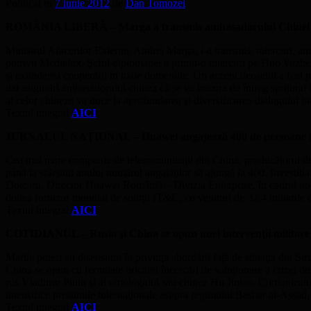
Publicat în
7 iunie 2012
de
Dan Tomozei
ROMÂNIA LIBERĂ – Marga a transmis ambasadorului Chinei inter
Ministrul Afacerilor Externe, Andrei Marga, i-a transmis, miercuri, am
potrivit Mediafax. Şeful diplomaţiei a primit-o miercuri pe Huo Yuzh
şi extinderea cooperării în toate domeniile. Un accent deosebit a fost 
dat asigurări ambasadorului chinez că se va bucura de întreg sprijinul
al celor chineze va duce la aprofundarea şi diversificarea dialogului bi
Textul integral
AICI
JURNALUL NAŢIONAL – Huawei angajează 400 de persoane la Ce
Cea mai mare companie de telecomunicaţii din China, producătorul de
până la sfârşitul anului numărul angajaţilor să ajungă la 400. Investiţ
Doicaru, Director Huawei România – Divizia Enterprise, în cadrul unei 
doilea furnizor mondial de soluţii IT&C, cu venituri de 32,4 miliarde
Textul integral
AICI
COTIDIANUL – Rusia şi China se opun unei intervenţii militare 
Marile puteri au disensiuni în privinţa abordării faţă de situaţia din S
China se opun cu fermitate oricărei încercări de soluţionare a crizei di
rus Vladimir Putin şi al omologului său chinez Hu Jintao. Comunicatul a
intensifice presiunile internaţionale asupra regimului Bashar al-Assad
Textul integral
AICI