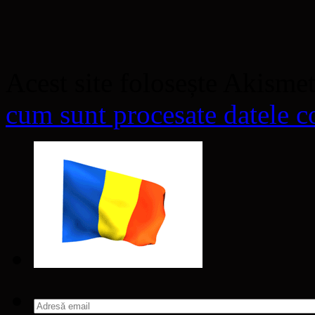
Acest site folosește Akisme
cum sunt procesate datele co
Adresă