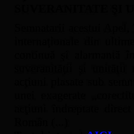
SUVERANITATE ŞI 
Semnatarii acestui Apel, î
internaţionale din ultime
continuă şi alarmantă în
suveranităţii şi unităţi
acţiuni plasate sub semn
unei exagerate „corectit
acţiuni îndreptate direc
Român (...)