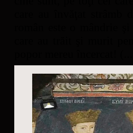
cine sunt, pe toţi cei car
care au învăţat strâmb d
român este o mândrie şi 
care au trăit şi murit pe
popor mereu încercat! (...