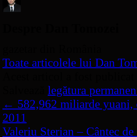
Despre Dan Tomozei
gazetar din România
Toate articolele lui Dan T
Acest articol a fost publicat
Salvează
legătura permanen
←
582,962 miliarde yuani, c
2011
Valeriu Sterian – Cântec d