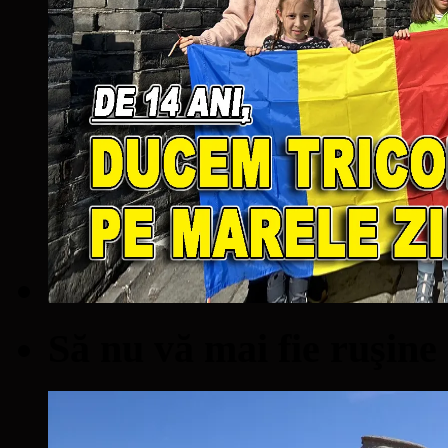
Să nu vă mai fie ruşine