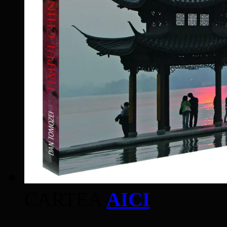
CARTEA
AICI
____________________