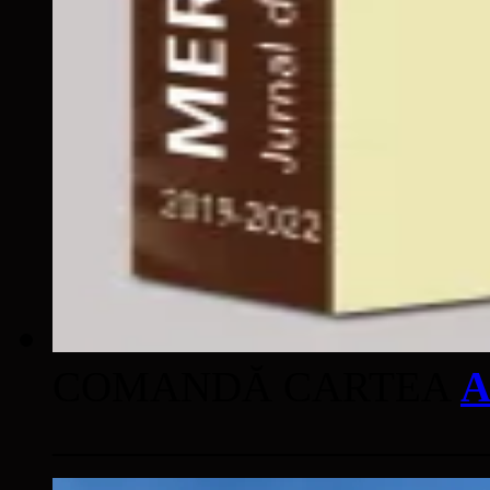
COMANDĂ CARTEA
A
____________________