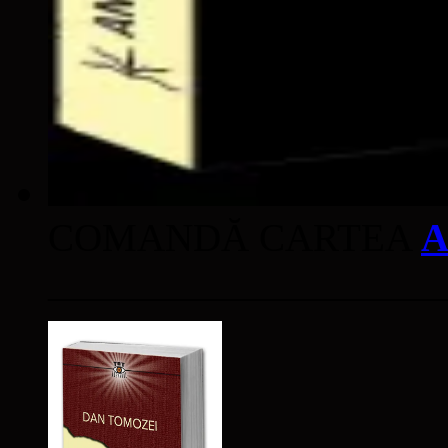
COMANDĂ CARTEA
A
____________________