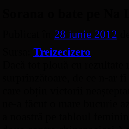
Sorana o bate pe Na L
Publicat în
28 iunie 2012
d
Sursa:
Treizecizero
Dacă tot plouă cu rezultate
surprinzătoare, de ce n-ar fi
care obțin victorii neaștepta
ne-a făcut o mare bucurie a
a noastră pe tabloul feminin