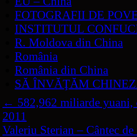
EU – China
FOTOGRAFII DE POV
INSTITUTUL CONFUC
R. Moldova din China
România
România din China
SĂ ÎNVĂŢĂM CHINE
←
582,962 miliarde yuani, c
2011
Valeriu Sterian – Cântec d