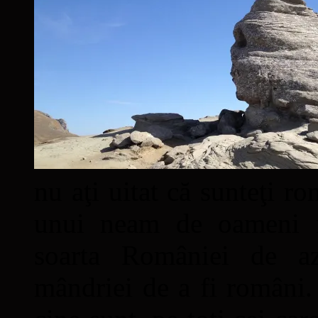
nu aţi uitat că sunteţi ro
unui neam de oameni mâ
soarta României de a
mândriei de a fi români. 