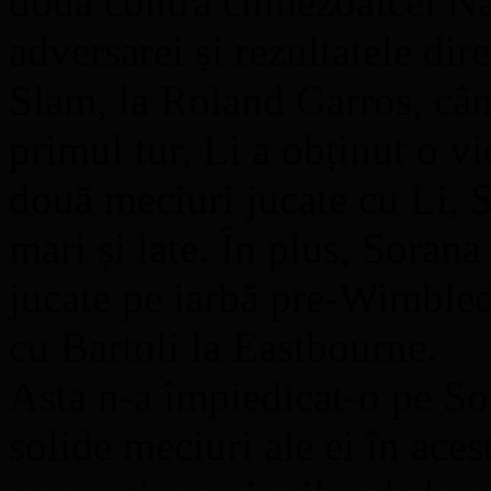
doua contra chinezoaicei Na
adversarei și rezultatele di
Slam, la Roland Garros, când
primul tur, Li a obținut o vi
două meciuri jucate cu Li, 
mari și late. În plus, Soran
jucate pe iarbă pre-Wimble
cu Bartoli la Eastbourne.
Asta n-a împiedicat-o pe So
solide meciuri ale ei în aces