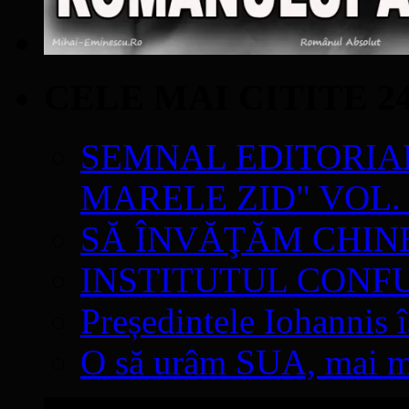
CELE MAI CITITE 2
SEMNAL EDITORIAL 
MARELE ZID" VOL. 
SĂ ÎNVĂŢĂM CHIN
INSTITUTUL CONF
Președintele Iohannis 
O să urâm SUA, mai mul