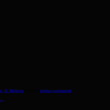
a - R. Moldova
. Salvează
legătura permanentă
.
→