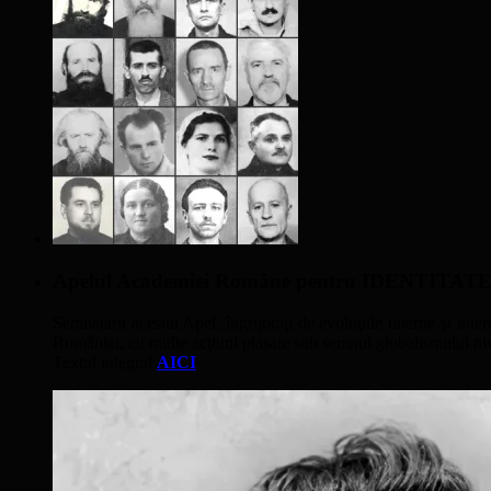
Apelul Academiei Române pentru IDENTIT
Semnatarii acestui Apel, îngrijoraţi de evoluţiile interne şi inter
României, cu multe acţiuni plasate sub semnul globalismului nivel
Textul integral
AICI