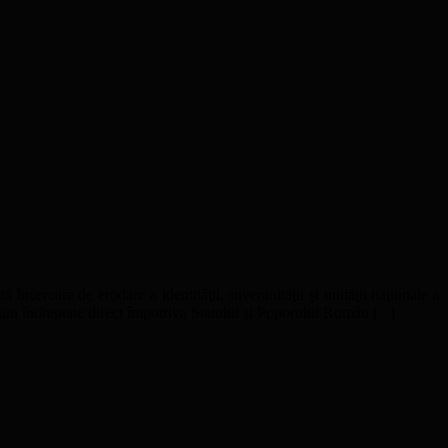
ă încercare de erodare a identităţii, suveranităţii şi unităţii naţionale a
uni îndreptate direct împotriva Statului şi Poporului Român (...)