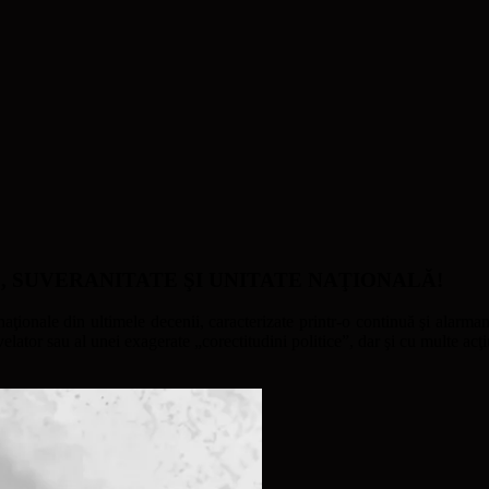
ATE, SUVERANITATE ŞI UNITATE NAŢIONALĂ!
naţionale din ultimele decenii, caracterizate printr-o continuă şi alarmant
ator sau al unei exagerate „corectitudini politice”, dar şi cu multe acţi