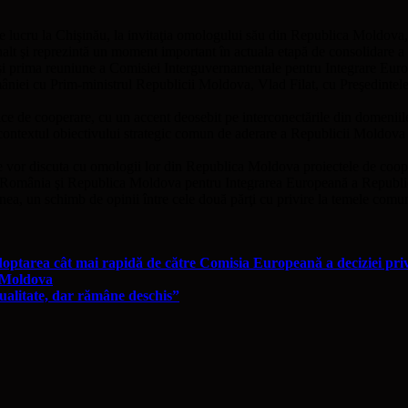
de lucru la Chişinău, la invitaţia omologului său din Republica Moldova
vel înalt şi reprezintă un moment important în actuala etapă de consolidar
 şi prima reuniune a Comisiei Interguvernamentale pentru Integrare Euro
omâniei cu Prim-ministrul Republicii Moldova, Vlad Filat, cu Preşedinte
gice de cooperare, cu un accent deosebit pe interconectările din domeniil
textul obiectivului strategic comun de aderare a Republicii Moldova la
are vor discuta cu omologii lor din Republica Moldova proiectele de coop
tre România şi Republica Moldova pentru Integrarea Europeană a Republ
ea, un schimb de opinii între cele două părţi cu privire la temele comun
doptarea cât mai rapidă de către Comisia Europeană a deciziei priv
u Moldova
alitate, dar rămâne deschis”