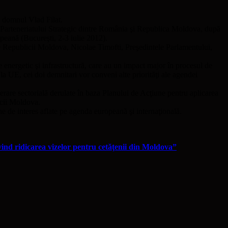
, domnul Vlad Filat.
e a Parteneriatului Strategic dintre România şi Republica Moldova, după
peană (Bucureşti, 2-3 iulie 2012).
le Republicii Moldova, Nicolae Timofti, Preşedintele Parlamentului,
e energetic şi infrastructură, care au un impact major în procesul de
 UE, cei doi demnitari vor conveni alte priorităţi ale agendei
erare sectorială derulate în baza Planului de Acţiune pentru aplicarea
icii Moldova.
e de interes aflate pe agenda europeană şi internaţională.
ind ridicarea vizelor pentru cetăţenii din Moldova”