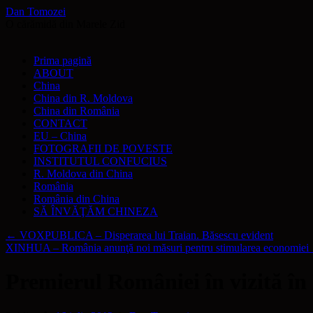
Dan Tomozei
O cărămidă din Marele Zid
Sari
Prima pagină
la
ABOUT
conținut
China
China din R. Moldova
China din România
CONTACT
EU – China
FOTOGRAFII DE POVESTE
INSTITUTUL CONFUCIUS
R. Moldova din China
România
România din China
SĂ ÎNVĂŢĂM CHINEZA
←
VOXPUBLICA – Disperarea lui Traian. Băsescu evident
XINHUA – România anunţă noi măsuri pentru stimularea economiei
Premierul României în vizită î