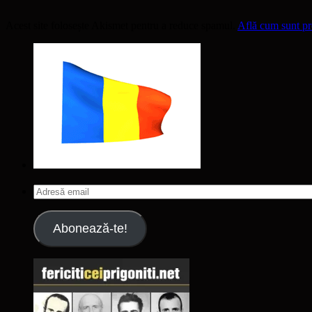
Acest site folosește Akismet pentru a reduce spamul.
Află cum sunt pro
Adresă
email
Abonează-te!