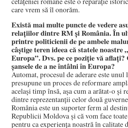
cetăţeniei române este o reparaţie istor
care vrem să îl onorăm.
Există mai multe puncte de vedere as
relaţiilor dintre RM şi România. În u
printre politicienii de pe ambele malu
câştige teren ideea că statele noastre „
Europa”. Dvs. pe ce poziţie vă aflaţi?
şansele de a ne întâlni în Europa?
Automat, procesul de aderare este unul l
presupune un proces de reformare amplă a
acelaşi timp însă, aşa cum a arătat-o şi 
dintre reprezentanţii celor două guverne
România este un suporter ferm al destin
Republicii Moldova şi că vom face toate 
pentru ca experienţa noastră în calitate d