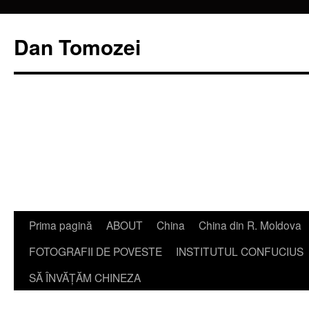
Dan Tomozei
Sari
Prima pagină
ABOUT
China
China din R. Moldova
la
FOTOGRAFII DE POVESTE
INSTITUTUL CONFUCIUS
conținut
SĂ ÎNVĂŢĂM CHINEZA