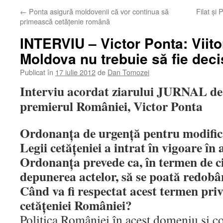
←
Ponta asigură moldovenii că vor continua să
Filat şi
primească cetăţenie română
INTERVIU – Victor Ponta: Viito
Moldova nu trebuie să fie deci
Publicat în
17 iulie 2012
de
Dan Tomozei
Interviu acordat ziarului JURNAL de
premierul României, Victor Ponta
Ordonanţa de urgenţă pentru modific
Legii cetăţeniei a intrat în vigoare în 
Ordonanţa prevede ca, în termen de ci
depunerea actelor, să se poată redob
Când va fi respectat acest termen pri
cetăţeniei României?
Politica României în acest domeniu şi co