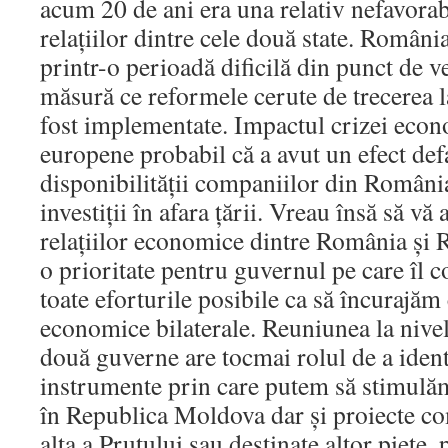
acum 20 de ani era una relativ nefavorab
relaţiilor dintre cele două state. România
printr-o perioadă dificilă din punct de 
măsură ce reformele cerute de trecerea 
fost implementate. Impactul crizei econ
europene probabil că a avut un efect def
disponibilităţii companiilor din România
investiţii în afara ţării. Vreau însă să vă
relaţiilor economice dintre România şi
o prioritate pentru guvernul pe care îl 
toate eforturile posibile ca să încurajăm
economice bilaterale. Reuniunea la nive
două guverne are tocmai rolul de a ident
instrumente prin care putem să stimulăm
în Republica Moldova dar şi proiecte co
alta a Prutului sau destinate altor pieţe, 