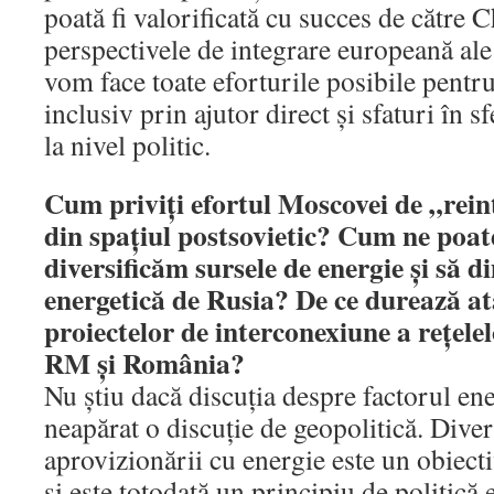
poată fi valorificată cu succes de către
perspectivele de integrare europeană al
vom face toate eforturile posibile pentru 
inclusiv prin ajutor direct şi sfaturi în 
la nivel politic.
Cum priviţi efortul Moscovei de „rein
din spaţiul postsovietic? Cum ne poa
diversificăm sursele de energie şi să
energetică de Rusia? De ce durează at
proiectelor de interconexiune a reţelel
RM şi România?
Nu ştiu dacă discuţia despre factorul ener
neapărat o discuţie de geopolitică. Diver
aprovizionării cu energie este un obiectiv
şi este totodată un principiu de politică