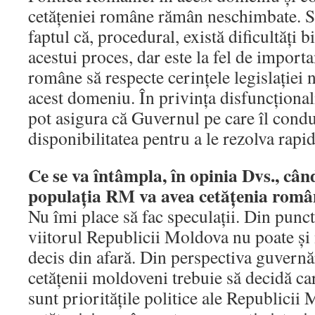
cetăţeniei române rămân neschimbate. S
faptul că, procedural, există dificultăţi 
acestui proces, dar este la fel de importa
române să respecte cerinţele legislaţiei 
acest domeniu. În privinţa disfuncţionali
pot asigura că Guvernul pe care îl condu
disponibilitatea pentru a le rezolva rapi
Ce se va întâmpla, în opinia Dvs., câ
populaţia RM va avea cetăţenia rom
Nu îmi place să fac speculaţii. Din punc
viitorul Republicii Moldova nu poate şi n
decis din afară. Din perspectiva guvernă
cetăţenii moldoveni trebuie să decidă car
sunt priorităţile politice ale Republici