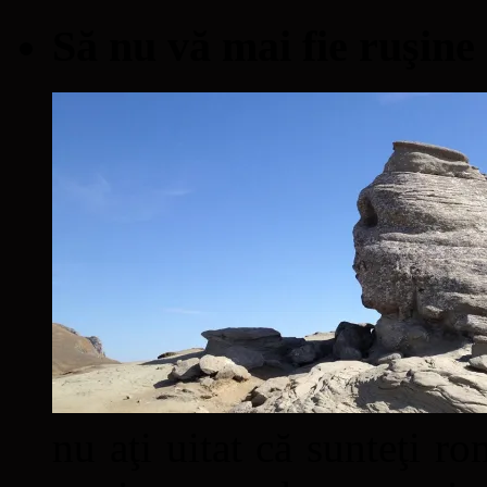
Să nu vă mai fie ruşine
nu aţi uitat că sunteţi ro