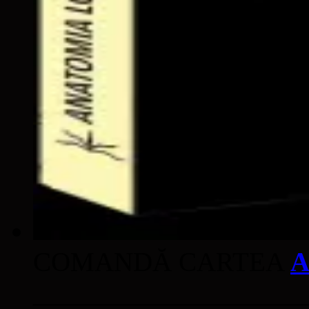
COMANDĂ CARTEA
A
____________________