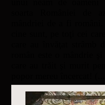
unui neam de oameni mâ
soarta României de a
mândriei de a fi români. 
cine sunt, pe toţi cei car
care au învăţat strâmb d
român este o mândrie şi 
care au trăit şi murit pe
popor mereu încercat! (...