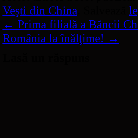
Veşti din China
. Salvează
l
←
Prima filială a Băncii Ch
România la înălţime!
→
Lasă un răspuns