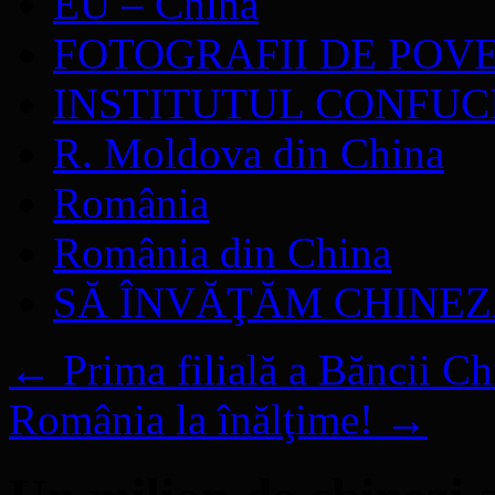
EU – China
FOTOGRAFII DE POV
INSTITUTUL CONFUC
R. Moldova din China
România
România din China
SĂ ÎNVĂŢĂM CHINE
←
Prima filială a Băncii Ch
România la înălţime!
→