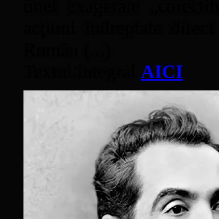
unei exagerate „corectit
acţiuni îndreptate direc
Român (...)
Textul integral
AICI