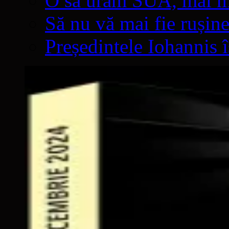
O să urâm SUA, mai mul
Să nu vă mai fie rușine
Președintele Iohannis 