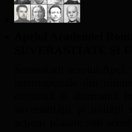
Apelul Academiei Ro
SUVERANITATE ŞI 
Semnatarii acestui Apel, î
internaţionale din ultime
continuă şi alarmantă în
suveranităţii şi unităţi
acţiuni plasate sub semn