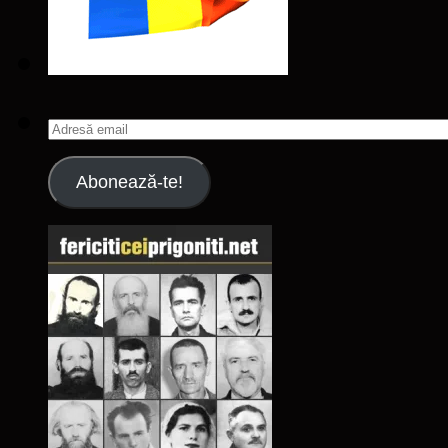
Adresă
email
Abonează-te!