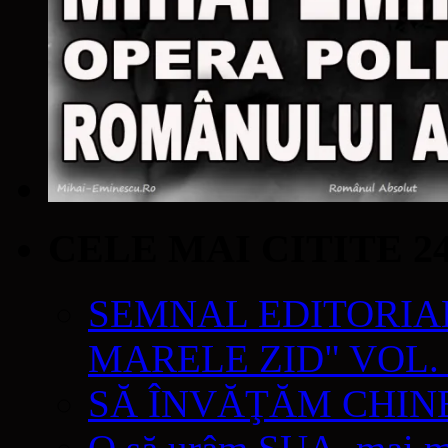
CELE MAI CITITE 2
SEMNAL EDITORIAL 
MARELE ZID" VOL. 
SĂ ÎNVĂŢĂM CHIN