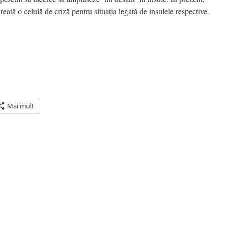
reată o celulă de criză pentru situaţia legată de insulele respective.
Mai mult
ră
n(Se
de
tră