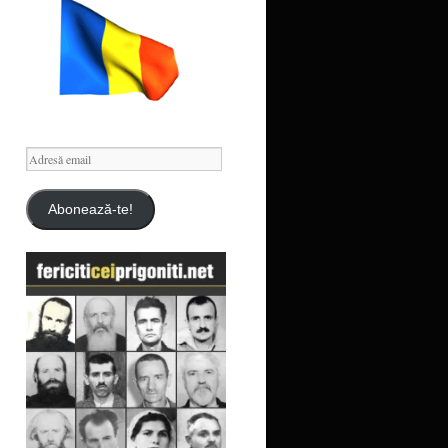
Adresă
email
Abonează-te!