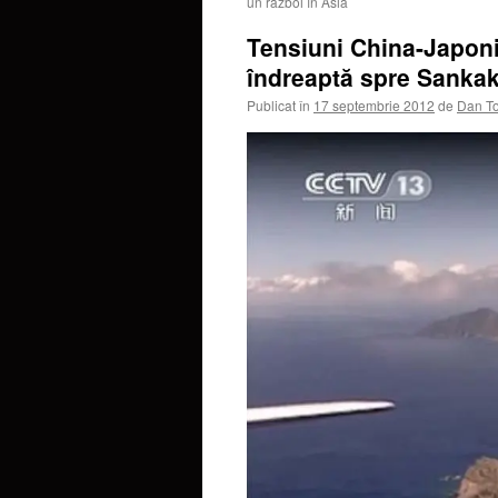
un război în Asia
Tensiuni China-Japoni
îndreaptă spre Sankak
Publicat în
17 septembrie 2012
de
Dan T