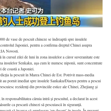
00 de vase de pescuit chineze se îndreaptă spre insulele
controlul Japoniei, pentru a confirma dreptul Chinei asupra
 RIA Novosti.
 în cursul zilei de luni în zona insulelor a căror suveranitate este
ona insulelor Senkaku, aşa cum le numesc niponii, sunt concentrate
i de coastă a Japoniei.
erdicţia la pescuit în Marea Chinei de Est. Potrivit mass-media
it au pornit imediat spre insulele Sankaku/Diaoyu pentru a pescui
escuiesc rezidenţi din provinciile estice ale Chinei, Zhejiang şi
 în responsabilitatea căruia intră şi pescuitul, a declarat în acest
măsurile ca pescarii chinezi să pescuiască în siguranţă.
escuit să încerce să amplaseze ‘un desant’ în insule. În prezent,