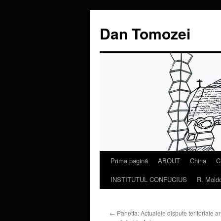
Dan Tomozei
Prima pagină
ABOUT
China
C
Sari
INSTITUTUL CONFUCIUS
R. Mold
la
conținut
←
Panetta: Actualele dispute teritoriale 