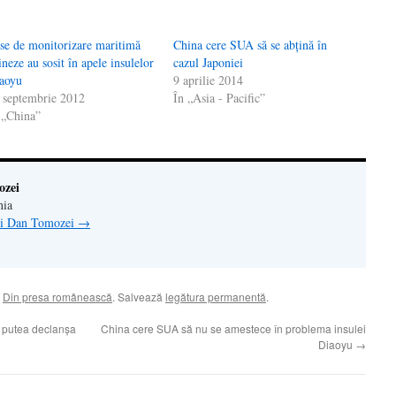
se de monitorizare maritimă
China cere SUA să se abțină în
ineze au sosit în apele insulelor
cazul Japoniei
aoyu
9 aprilie 2014
 septembrie 2012
În „Asia - Pacific”
 „China”
ozei
nia
lui Dan Tomozei
→
,
Din presa românească
. Salvează
legătura permanentă
.
ar putea declanşa
China cere SUA să nu se amestece în problema insulei
Diaoyu
→