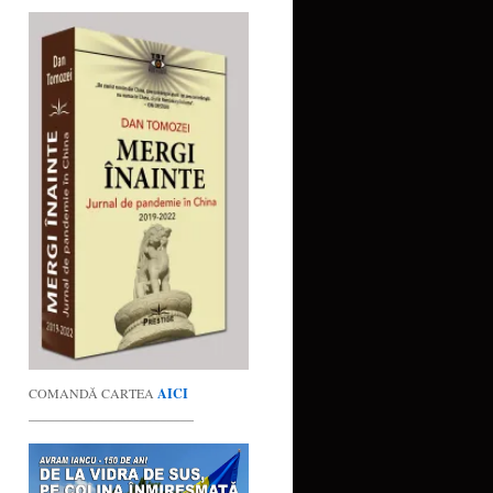
COMANDĂ CARTEA
AICI
_________________________