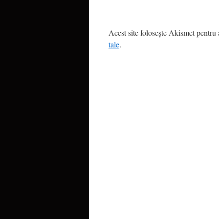
Acest site folosește Akismet pentru
tale
.