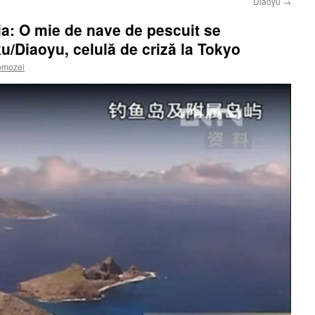
Diaoyu
→
a: O mie de nave de pescuit se
u/Diaoyu, celulă de criză la Tokyo
omozei