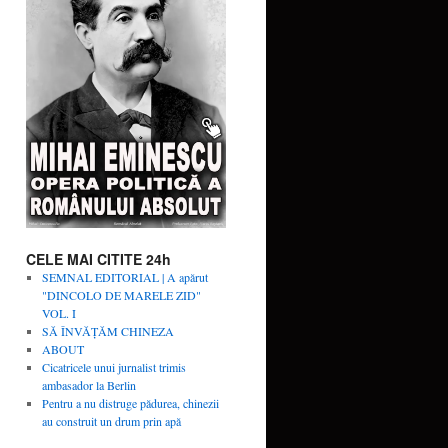
CELE MAI CITITE 24h
SEMNAL EDITORIAL | A apărut
"DINCOLO DE MARELE ZID"
VOL. I
SĂ ÎNVĂŢĂM CHINEZA
ABOUT
Cicatricele unui jurnalist trimis
ambasador la Berlin
Pentru a nu distruge pădurea, chinezii
au construit un drum prin apă