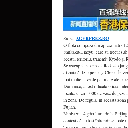
AGERPRES.RO
Sursa:
O flotă compusă din aproximativ 1.0
Sankaku/Diaoyu, care au trecut sub 
acestui teritoriu, transmit Kyodo şi
Se aşteaptă ca această flotă să ajungă
disputată de Japonia şi China. În z
mai multe nave de patrulare ale paze
Duminică, a fost ridicată oficial int
locale, circa 1.000 de vase de pescu
în zonă. De regulă, în această zonă p
Fujian.
Ministerul Agriculturii de la Beijing,
context că au fost întreprinse toate 
Tokyo nu exclude ca aceste vase de p