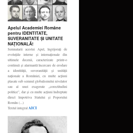
Apelul Academiei Române
pentru IDENTITATE,
SUVERANITATE ŞI UNITATE
NAŢIONALĂ!
Semnatarii acestui Apel, îngrijoraţi de
evoluţiile interne şi internaţionale din
ultimele decenii, caracterizate printr-o
continuă şi alarmantă încercare de erodare
a identităţii, suveranităţii şi unităţii
naţionale a României, cu multe acţiuni
plasate sub semnul globalismului nivelator
sau al unei exagerate „corectitudini
politice”, dar şi cu multe acţiuni îndreptate
direct împotriva Statului şi Poporului
Român (...)
Textul integral
AICI