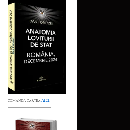
COMANDĂ CARTEA
AICI
_________________________