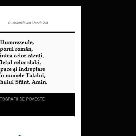
O cărămidă din Marele Zid
TOGRAFII DE POVESTE