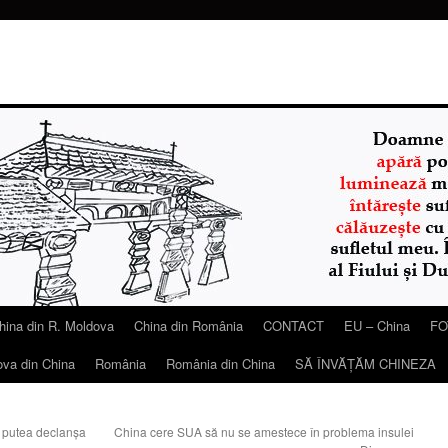
hina din R. Moldova
China din România
CONTACT
EU – China
FO
ova din China
România
România din China
SĂ ÎNVĂŢĂM CHINEZA
ar putea declanşa
China cere SUA să nu se amestece în problema insulei