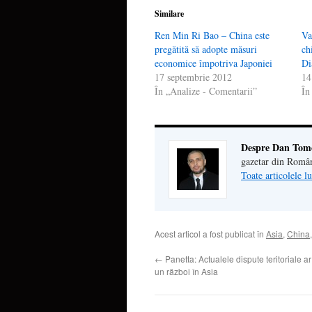
Similare
Ren Min Ri Bao – China este
Va
pregătită să adopte măsuri
ch
economice împotriva Japoniei
Di
17 septembrie 2012
14
În „Analize - Comentarii”
În
Despre Dan Tom
gazetar din Româ
Toate articolele 
Acest articol a fost publicat în
Asia
,
China
←
Panetta: Actualele dispute teritoriale 
un război în Asia