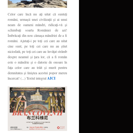
Celor care încă nu aţi uitat că sunteţi
români, urmaşii unei civilizaţii şi ai unui
neam de oameni mândri, ridicaţi-vă şi
schimbaţi soarta României de azi!
Îmbrăcaţi din nou cămaşa mândriei de a fi
români. Ajutaţi-i pe toţi cei care au uitat
cine sunt, pe toţi cei care nu au ştiut
niciodată, pe toţi cei care au învăţat strâmb
despre neamul şi ţara lor, că a fi român
este o mândrie şi o datorie de onoare în
faţa celor care au trăit şi murit pentru
demnitatea şi liniştea acestui popor mereu
încercat! (...) Textul integral
AICI