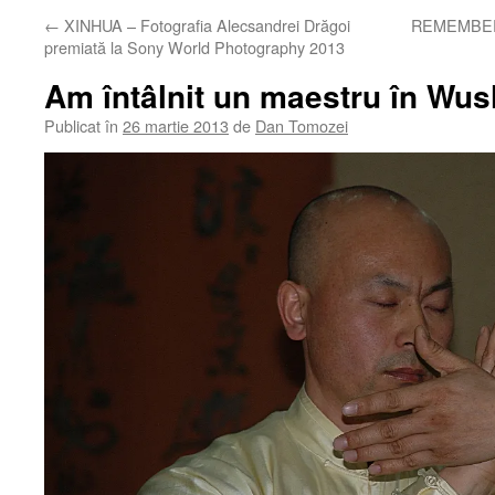
←
XINHUA – Fotografia Alecsandrei Drăgoi
REMEMBER |
premiată la Sony World Photography 2013
Am întâlnit un maestru în Wus
Publicat în
26 martie 2013
de
Dan Tomozei