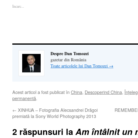
într-
o
într-
fereastră
email
Încarc...
o
fereastră
o
nouă)
unui
fereastră
nouă)
fereastră
prieten(Se
nouă)
nouă)
deschide
într-
o
fereastră
nouă)
Despre Dan Tomozei
gazetar din România
Toate articolele lui Dan Tomozei
→
Acest articol a fost publicat în
China
,
Descoperind China
,
Înţele
permanentă
.
←
XINHUA – Fotografia Alecsandrei Drăgoi
REMEMBER |
premiată la Sony World Photography 2013
2 răspunsuri la
Am întâlnit un