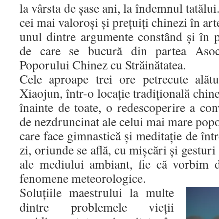
la vârsta de şase ani, la îndemnul tatălu
cei mai valoroşi şi preţuiţi chinezi în ar
unul dintre argumente constând şi în p
de care se bucură din partea Asoci
Poporului Chinez cu Străinătatea.
Cele aproape trei ore petrecute ală
Xiaojun, într-o locaţie tradiţională chine
înainte de toate, o redescoperire a conv
de nezdruncinat ale celui mai mare popo
care face gimnastică şi meditaţie de într
zi, oriunde se află, cu mişcări şi gestu
ale mediului ambiant, fie că vorbim 
fenomene meteorologice.
Soluţiile maestrului la multe
dintre problemele vieţii