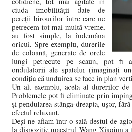
cotidiene, tot mai agitate în
ciuda imobilităţii date de
pereţii birourilor între care ne
petrecem tot mai multă vreme,
au fost simple, la îndemâna
oricui. Spre exemplu, durerile
de coloană, generate de orele
lungi petrecute pe scaun, pot fi a
ondulatorii ale spatelui (imaginaţi u
condiţia că unduirea se face în plan verti
Un alt exemplu, acela al durerilor de 
Problemele pot fi eliminate prin împing
şi pendularea stânga-dreapta, uşor, fără
efectul relaxant.
Deşi ne aflam într-o sală destul de aglo
la dispoziţie maestrul Wang Xiaojun a 