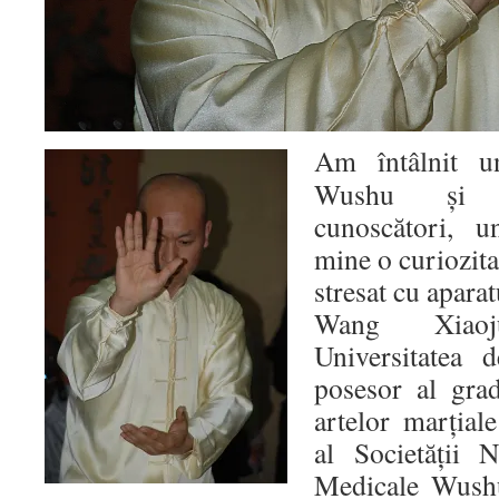
Am întâlnit u
Wushu şi T
cunoscători, u
mine o curiozitat
stresat cu aparat
Wang Xiaoj
Universitatea 
posesor al grad
artelor marţial
al Societăţii N
Medicale Wushu,