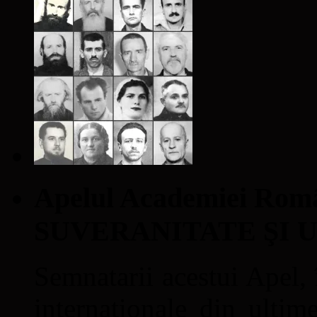
Apelul Academiei Ro
SUVERANITATE ŞI 
Semnatarii acestui Apel, î
internaţionale din ultime