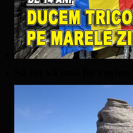
Să nu vă mai fie ruşine