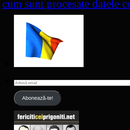
cum sunt procesate datele co
Adresă
email
Abonează-te!