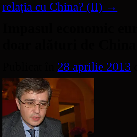
relaţia cu China? (II)
→
Impasul economic eur
doar alături de China
Publicat în
28 aprilie 2013