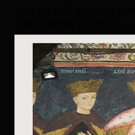
care au trăit şi murit pe
popor mereu încercat! (...