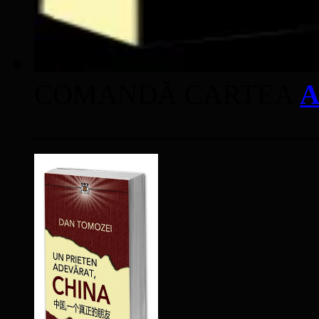
COMANDĂ CARTEA
A
____________________