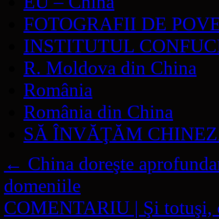
EU – China
FOTOGRAFII DE POV
INSTITUTUL CONFUC
R. Moldova din China
România
România din China
SĂ ÎNVĂŢĂM CHINE
←
China doreşte aprofundare
domeniile
COMENTARIU | Şi totuşi, ca