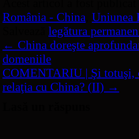
Acest articol a fost publicat
România - China
,
Uniunea 
Salvează
legătura permanen
←
China doreşte aprofundare
domeniile
COMENTARIU | Şi totuşi, ca
relaţia cu China? (II)
→
Lasă un răspuns