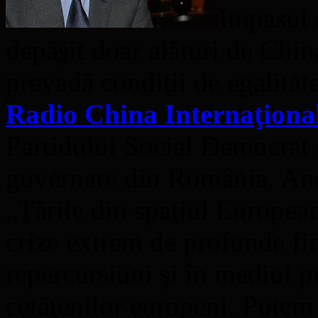
Impasul 
depăşit doar alături de China
prevadă condiţii de egalitat
Radio China Internaţiona
Partidului Social Democrat 
guvernare din România, And
„Ţările din spaţiul European
crize extrem de profunde fin
repercursiuni şi în mediul pr
cetăţenilor europeni. Putem 