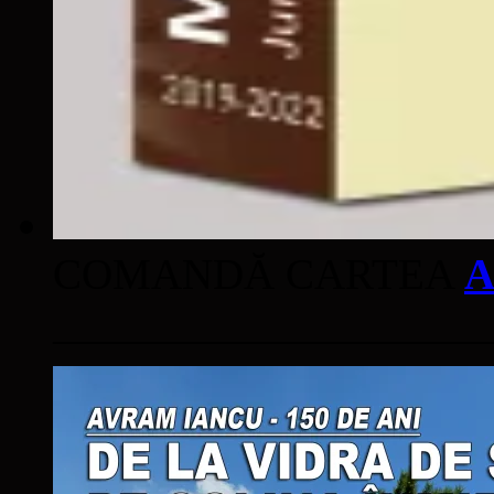
COMANDĂ CARTEA
A
____________________