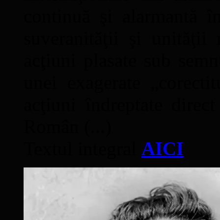
continuă şi alarmantă în
suveranităţii şi unităţi
acţiuni plasate sub semn
unei exagerate „corectit
acţiuni îndreptate direc
Român (...)
Textul integral
AICI