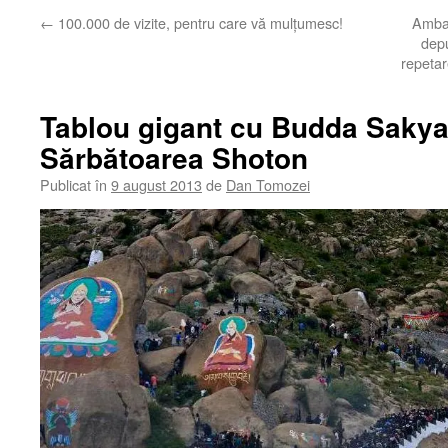
←
100.000 de vizite, pentru care vă mulţumesc!
Amba
depu
repetar
Tablou gigant cu Budda Sakya
Sărbătoarea Shoton
Publicat în
9 august 2013
de
Dan Tomozei