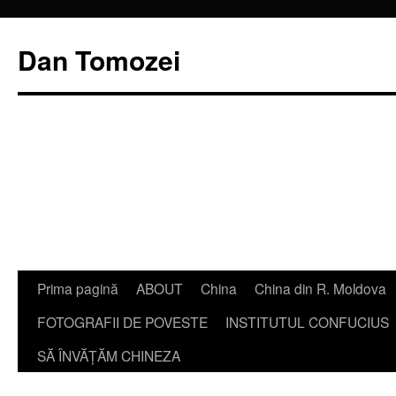
Dan Tomozei
Sari
Prima pagină
ABOUT
China
China din R. Moldova
la
FOTOGRAFII DE POVESTE
INSTITUTUL CONFUCIUS
conținut
SĂ ÎNVĂŢĂM CHINEZA