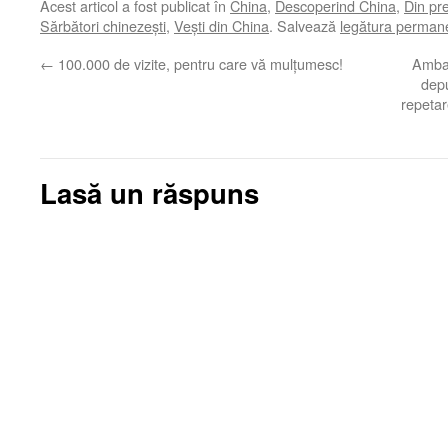
Acest articol a fost publicat în
China
,
Descoperind China
,
Din pr
Sărbători chinezești
,
Veşti din China
. Salvează
legătura perman
←
100.000 de vizite, pentru care vă mulţumesc!
Amba
depu
repetar
Lasă un răspuns