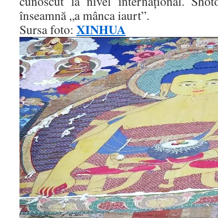
cunoscut la nivel internaţional. Shot
înseamnă „a mânca iaurt”.
XINHUA
Sursa foto: