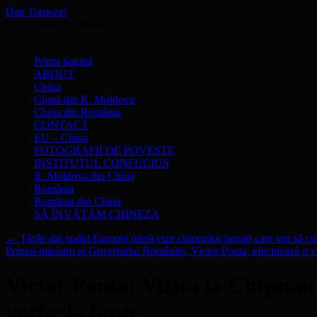
Dan Tomozei
O cărămidă din Marele Zid
Sari
Prima pagină
la
ABOUT
conținut
China
China din R. Moldova
China din România
CONTACT
EU – China
FOTOGRAFII DE POVESTE
INSTITUTUL CONFUCIUS
R. Moldova din China
România
România din China
SĂ ÎNVĂŢĂM CHINEZA
←
Ţările din sudul Europei oferă vize chinezilor bogaţi care vor să c
Primul-ministru al Guvernului României, Victor Ponta, efectuează o 
Victor Ponta: Vizita la Chişinău
vorbe la fapte