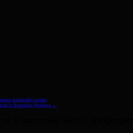
umpere proprietăţi scumpe
vizită în Republica Moldova
→
 va fi un mesaj clar de sprijin p