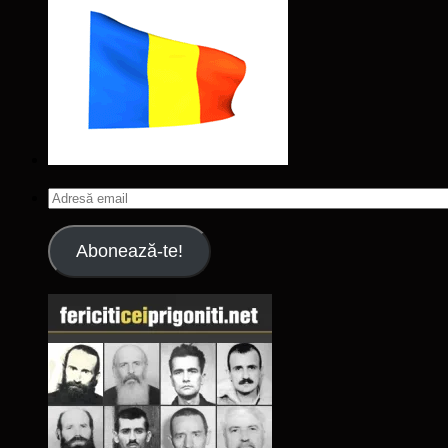
Adresă
email
Abonează-te!