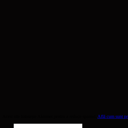
Acest site folosește Akismet pentru a reduce spamul.
Află cum sunt pro