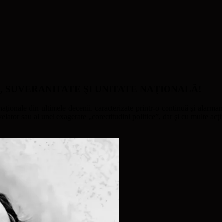
ATE, SUVERANITATE ŞI UNITATE NAŢIONALĂ!
naţionale din ultimele decenii, caracterizate printr-o continuă şi alarmant
ator sau al unei exagerate „corectitudini politice”, dar şi cu multe acţi