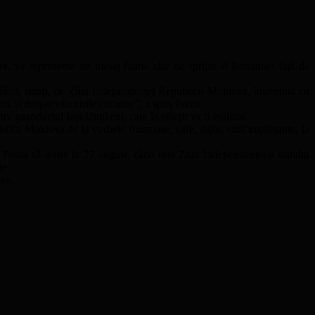
e, va reprezenta un mesaj foarte clar de sprijin al României faţă de
l rând, marţi, de Ziua Independenţei Republicii Moldova, împreună cu
um, şi despre eforturile comune”, a spus Ponta.
v gazoductul Iaşi-Ungheni, care în sfârşit va fi realizat.
blica Moldova de la vorbele frumoase, care, sigur, sunt importante, la
r Ponta să asiste la 27 august, când este Ziua Independenţei a statului
ie.
ova.