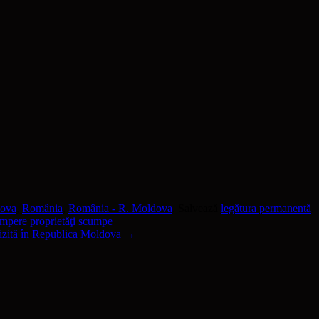
dova
,
România
,
România - R. Moldova
. Salvează
legătura permanentă
.
umpere proprietăţi scumpe
vizită în Republica Moldova
→