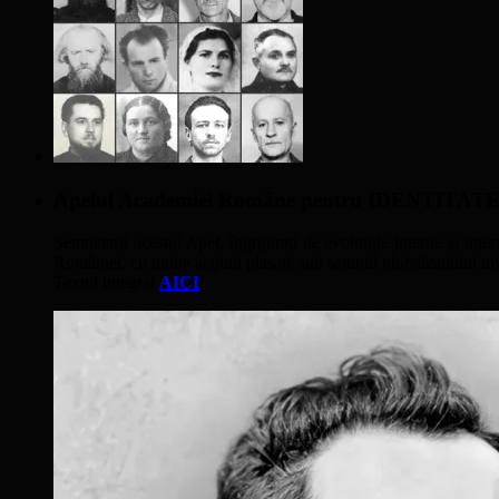
Apelul Academiei Române pentru IDENTIT
Semnatarii acestui Apel, îngrijoraţi de evoluţiile interne şi inter
României, cu multe acţiuni plasate sub semnul globalismului nivel
Textul integral
AICI