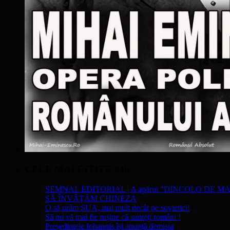
CELE MAI CITITE 24h
SEMNAL EDITORIAL | A apărut "DINCOLO DE MA
SĂ ÎNVĂŢĂM CHINEZA
O să urâm SUA, mai mult decât pe sovietici!
Să nu vă mai fie rușine că sunteți români !
Președintele Iohannis își anunță demisia