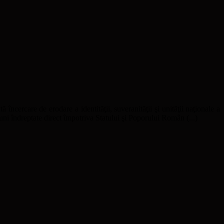
ă încercare de erodare a identităţii, suveranităţii şi unităţii naţionale a
uni îndreptate direct împotriva Statului şi Poporului Român (...)