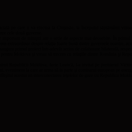
ală pe care o va efectua la Chişinău, la începutul săptămânii viitoar
ntre cele două guverne.
r important de miniştri are o serie de aspecte mai deosebite. În primu
emn extraordinar despre relaţia foarte bună dintre guvernele noastre, ac
gura primul proiect într-adevăr serios de colaborare bilaterală, respecti
in pentru Moldova şi vreau să trecem cu relaţiile dintre România şi Repu
istrul Republicii Moldova, Iurie Leancă, l-a invitat pe premierul Victo
ni, eveniment la care ar urma să ia parte şi comisarul european pe energ
 sfârşitul acestui an interconectarea reţelelor de gaze cu Republica Mold