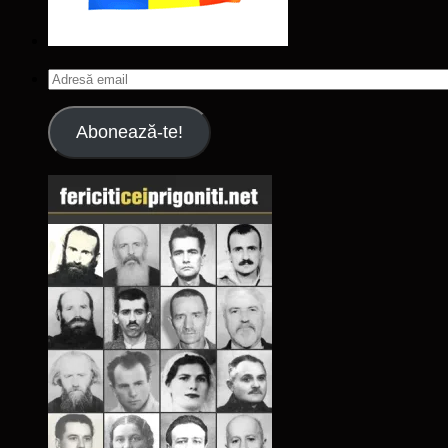
Adresă
email
Abonează-te!