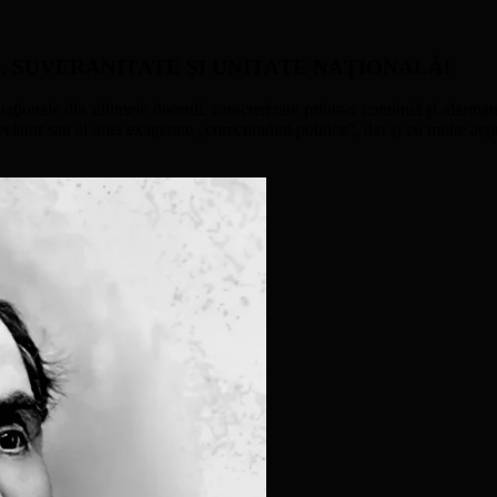
ATE, SUVERANITATE ŞI UNITATE NAŢIONALĂ!
naţionale din ultimele decenii, caracterizate printr-o continuă şi alarmant
ator sau al unei exagerate „corectitudini politice”, dar şi cu multe acţi