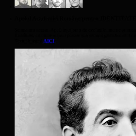
Apelul Academiei Române pentru IDENTIT
Semnatarii acestui Apel, îngrijoraţi de evoluţiile interne şi inter
României, cu multe acţiuni plasate sub semnul globalismului nivel
Textul integral
AICI