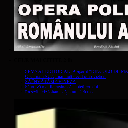
CELE MAI CITITE 24h
SEMNAL EDITORIAL | A apărut "DINCOLO DE MA
O să urâm SUA, mai mult decât pe sovietici!
SĂ ÎNVĂŢĂM CHINEZA
Să nu vă mai fie rușine că sunteți români !
Președintele Iohannis își anunță demisia