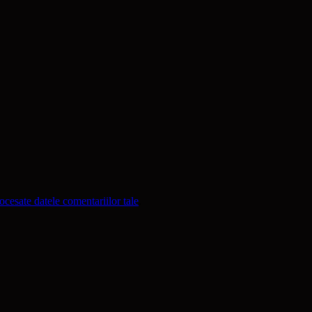
cesate datele comentariilor tale
.