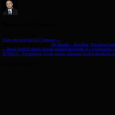
Despre Dan Tomozei
gazetar din România
Toate articolele lui Dan Tomozei
→
Acest articol a fost publicat în
De departe ... România
,
Din presa chin
←
Presa chineză despre disputa premierului român și a investitorilor s
XINHUA – Președintele român susține adaptarea învățământului la pia
Lasă un răspuns