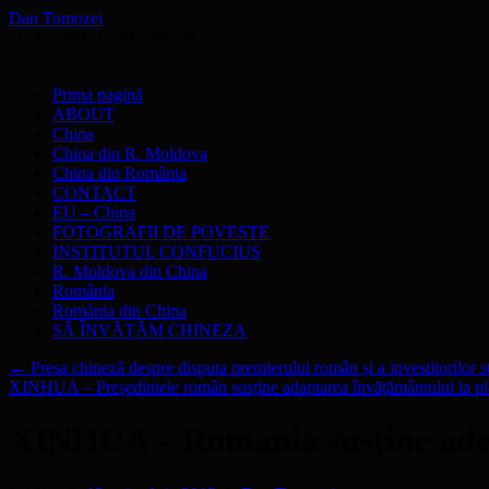
Dan Tomozei
O cărămidă din Marele Zid
Sari
Prima pagină
la
ABOUT
conținut
China
China din R. Moldova
China din România
CONTACT
EU – China
FOTOGRAFII DE POVESTE
INSTITUTUL CONFUCIUS
R. Moldova din China
România
România din China
SĂ ÎNVĂŢĂM CHINEZA
←
Presa chineză despre disputa premierului român și a investitorilor s
XINHUA – Președintele român susține adaptarea învățământului la pia
XINHUA – România susține ader