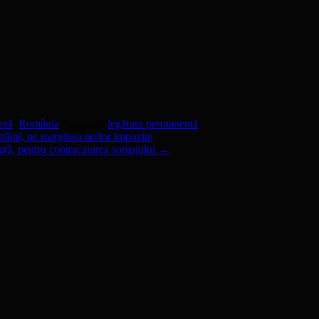
eză
,
România
. Salvează
legătura permanentă
.
trăini, pe marginea noilor impozite
ță, pentru contracararea șomajului
→