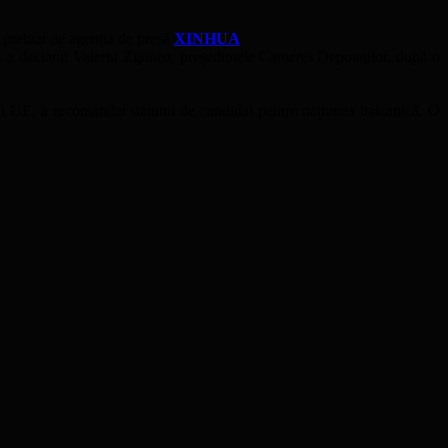
 preluat de agenția de presă
XINHUA
.
”, a declarat Valeriu Zgonea, președintele Camerei Deputaților, după o
l UE, a recomandat statutul de candidat pentru națiunea balcanică. O