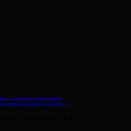
trăini, pe marginea noilor impozite
ță, pentru contracararea șomajului
→
area Albaniei la UE