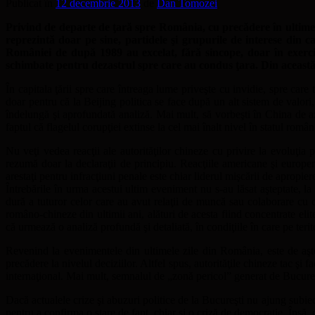
Publicat în
12 decembrie 2013
de
Dan Tomozei
Privind de departe de ţară spre România, cu precădere în ultimele 
reprezintă doar pe sine, partidele şi grupurile de interese din ca
României de după 1989 au excelat, fără sincope, doar în exerciţ
schimbate pentru dezastrul spre care au condus ţara. Din această
În capitala ţării spre care întreaga lume priveşte cu invidie, spre care
doar pentru că la Beijing politica se face după un alt sistem de valori
îndelungă şi aprofundată analiză. Mai mult, să vorbeşti în China de azi d
faptul că flagelul corupţiei extinse la cel mai înalt nivel în statul rom
Nu veţi vedea reacţii ale autorităţilor chineze cu privire la evoluţi
rezumă doar la declaraţii de principiu. Reacţiile americane şi europ
arestaţi pentru infracţiuni penale este chiar liderul mişcării de apro
Întrebările în urma acestui ultim eveniment nu s-au lăsat aşteptate, l
dură a tuturor celor care au avut relaţii de muncă sau colaborare cu cel
româno-chineze din ultimii ani, alături de acesta fiind concentrate elit
că urmează o analiză profundă şi detaliată, în condiţiile în care pe terito
Revenind la evenimentele din ultimele zile din România, este de aşte
precădere la nivelul deciziilor. Altfel spus, autorităţile chineze tac ş
internaţional. Mai mult, semnalul de „zonă pericol” generat de Bucureşt
Dacă actualele crize şi abuzuri politice de la Bucureşti nu ajung subiec
pentru a confirma o stare de fapt, chiar şi o criză de democraţie. Însă,