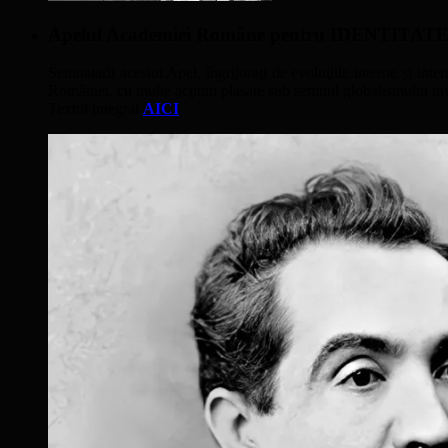
Apelul Academiei Române pentru IDENTIT
Semnatarii acestui Apel, îngrijoraţi de evoluţiile interne şi inter
României, cu multe acţiuni plasate sub semnul globalismului nivel
Textul integral
AICI