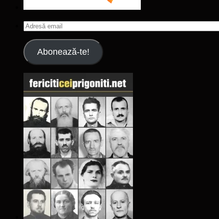
Adresă
email
Abonează-te!