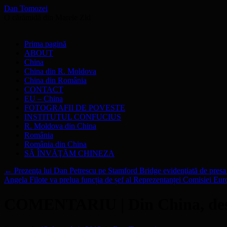
Dan Tomozei
O cărămidă din Marele Zid
Sari
Prima pagină
la
ABOUT
conținut
China
China din R. Moldova
China din România
CONTACT
EU – China
FOTOGRAFII DE POVESTE
INSTITUTUL CONFUCIUS
R. Moldova din China
România
România din China
SĂ ÎNVĂŢĂM CHINEZA
←
Prezenţa lui Dan Petrescu pe Stamford Bridge evidenţiată de presa
Angela Filote va prelua funcția de șef al Reprezentanței Comisiei E
COMENTARIU | Din China, desp