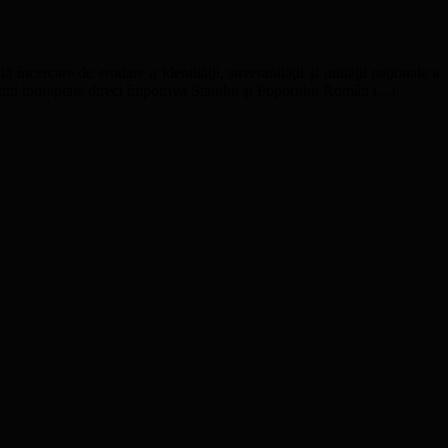
ă încercare de erodare a identităţii, suveranităţii şi unităţii naţionale a
uni îndreptate direct împotriva Statului şi Poporului Român (...)