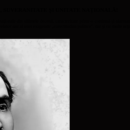
ATE, SUVERANITATE ŞI UNITATE NAŢIONALĂ!
naţionale din ultimele decenii, caracterizate printr-o continuă şi alarmant
ator sau al unei exagerate „corectitudini politice”, dar şi cu multe acţi