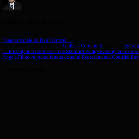
Despre Dan Tomozei
gazetar din România
Toate articolele lui Dan Tomozei
→
Acest articol a fost publicat în
Analize - Comentarii
. Salvează
legătur
←
Prezenţa lui Dan Petrescu pe Stamford Bridge evidenţiată de presa
Angela Filote va prelua funcția de șef al Reprezentanței Comisiei E
Lasă un răspuns