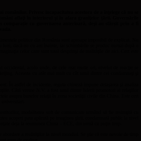
ai românilor. Privesc incapacitatea acestora de a înţelege că nu se
mâni aflaţi în interiorul şi în afara graniţelor ţării. Guvernările
n comparație cu guvernarea anterioară, deşi au sfârșit prin a fi
evada.
 evenimentele politice din România sunt aproape imposibil de explicat. Nu
 cu luni, dacă nu cu ani înainte, iar schimbările se produc numai după o
aginaţia celor care sunt total desprinşi de realităţile de aici. Cert este
l occidental, acolo unde, de cele mai multe ori, nivelul de reacţie se
eijing. Aceasta cu atât mai mult cu cât unul dintre cei condamnaţi şi
ent. În astfel de incidente, regula chineză impune detaşarea şi analiza
ţiile. Câtă vreme N.V. a fost unul dintre liderii promotori ai relaţiilor
ele asupra bunelor relaţii în zona societăţii civile din China. Este cert
 universitari.
stitorilor, modalitatea soft de comunicare urmând să fie resimţită cu
 putea acoperi pata apărută pe imaginea ţării, condamnată public la nivel
anunţate deja la reuniunea China – ECE, din urmă cu puţin timp.
 abordare a realităţilor la nivel mondial. Se ştie că este nevoie de timp
sunt greu de evaluat.