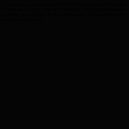
, România se prăbuşeşte menifestând, sinucigaş, gesturi dictatoriale.
ului model politic şi social, în care liderii politici şi administrativi
nsă, plătesc puţin, în cazul în care, peste noapte, nu apucă să modifice
liticienilor din România.