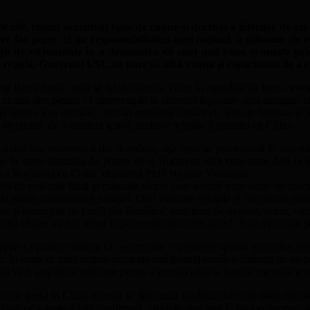
zile, resimt accentuat lipsa de ruşine şi decenţă a liderilor de azi 
re fac parte, ci au responsabilitatea unei naţiuni, a milioane de ro
ii de virtuozitate în a demonstra că sunt mai bune și oneste pri
 regulă, Guvernul USL nu pare să aibă voinţa şi capacitatea de a 
 toţi liderii lumii caută să îşi stabilească vizite în agendele de lucru,
, ci mai ales pentru că intervenţiile în sistemul legislativ sunt anunţate
espre legi speciale, care să protejeze infractorii, ţine de fantezia şi im
ân afectează, de o manieră gravă, inclusiv relaţiile României cu China.
a politică sau economică din România, aşa cum se procedează în sistemu
ene în urma abuzului de putere de la Bucureşti sunt cunoscute deja la B
piere a României cu China, deputatul PSD Nicolae Vasilescu.
a fel de evidente fiind şi măsurile tăcute care succed unui astfel de mom
 supus condamnării justiţiei, fiind evaluate relaţiile şi reevaluate inten
ele şi asociaţiile de profil din România, sunt greu de evaluat, acum, efect
riul chinez au fost atraşi în parteneriat lideri de marcă, foşti diplomaţi şi
ptat ca partea chineză să recomande o prudenţă sporită propriilor inve
i fac. În context, mult uzitata prietenie tradiţională româno-chineză nu va
i va fi amplificat suficient pentru a proteja până şi bunele intenţiile 
te de presă în China aceasta se datorează modului diferit al asiaticilor de
 odată ce aceasta a fost confirmată, efectele, mai ales în plan economic, 