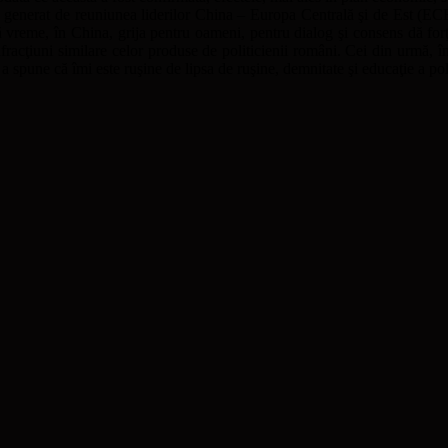
generat de reuniunea liderilor China – Europa Centrală şi de Est (ECE)
reme, în China, grija pentru oameni, pentru dialog şi consens dă forţă no
nfracţiuni similare celor produse de politicienii români. Cei din urmă, î
a spune că îmi este ruşine de lipsa de ruşine, demnitate şi educaţie a po