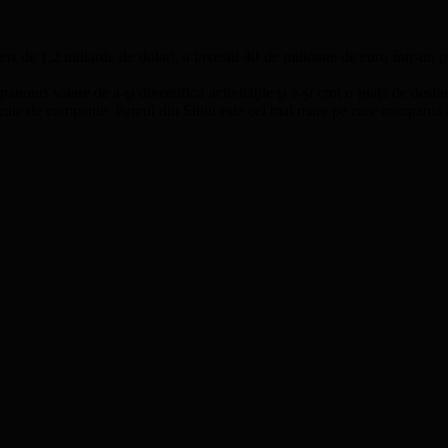
ri de 1,2 miliarde de dolari, a investit 40 de milioane de euro într-un
e panouri solare de a-şi diversifica activităţile şi a-şi croi o piaţă de d
ricate de companie. Parcul din Sibiu este cel mai mare pe care compania l