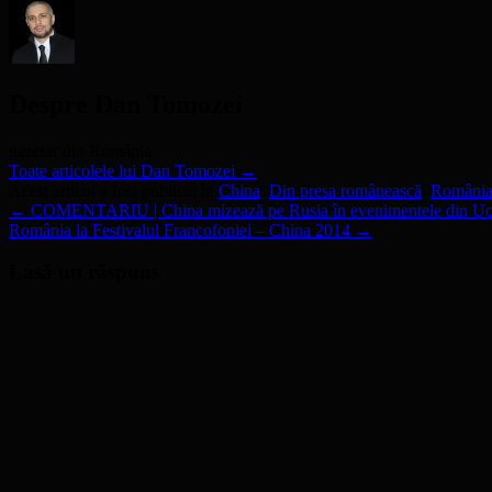
Despre Dan Tomozei
gazetar din România
Toate articolele lui Dan Tomozei
→
Acest articol a fost publicat în
China
,
Din presa românească
,
România
←
COMENTARIU | China mizează pe Rusia în evenimentele din Uc
România la Festivalul Francofoniei – China 2014
→
Lasă un răspuns