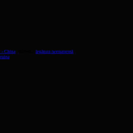
 - China
. Salvează
legătura permanentă
.
raina