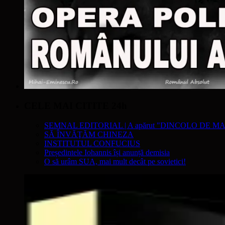
CELE MAI CITITE 24h
SEMNAL EDITORIAL | A apărut "DINCOLO DE MA
SĂ ÎNVĂŢĂM CHINEZA
INSTITUTUL CONFUCIUS
Președintele Iohannis își anunță demisia
O să urâm SUA, mai mult decât pe sovietici!