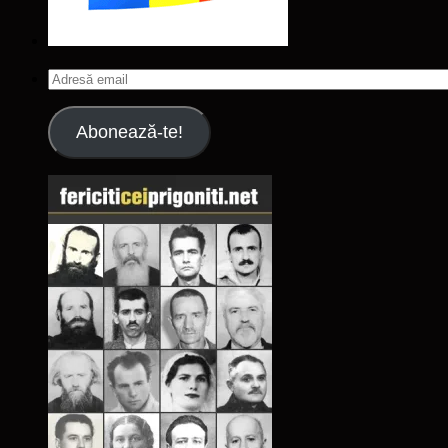
Adresă
email
Abonează-te!