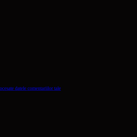
cesate datele comentariilor tale
.