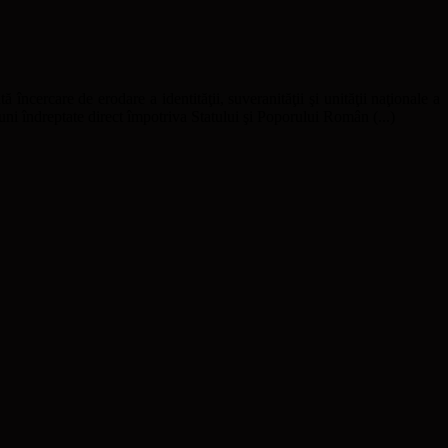
ă încercare de erodare a identităţii, suveranităţii şi unităţii naţionale a
uni îndreptate direct împotriva Statului şi Poporului Român (...)