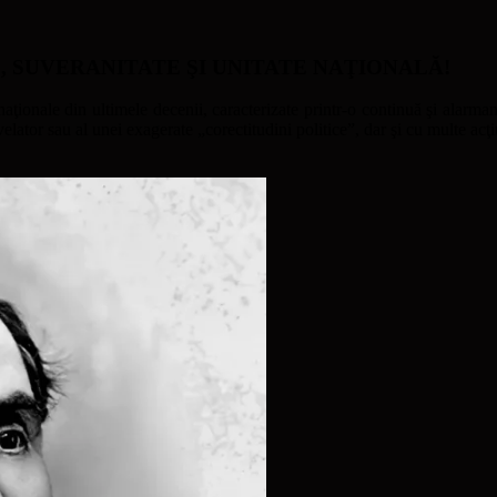
ATE, SUVERANITATE ŞI UNITATE NAŢIONALĂ!
naţionale din ultimele decenii, caracterizate printr-o continuă şi alarmant
ator sau al unei exagerate „corectitudini politice”, dar şi cu multe acţi