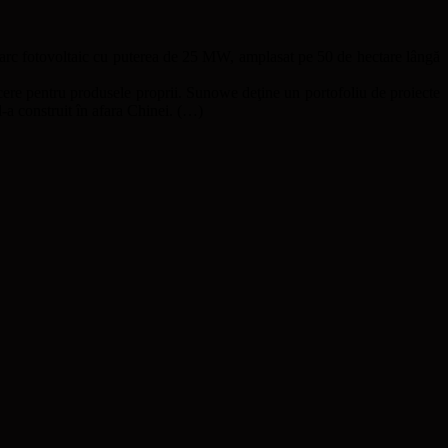
 parc fotovoltaic cu puterea de 25 MW, amplasat pe 50 de hectare lângă
esfacere pentru produsele proprii. Sunowe deţine un portofoliu de proiecte
-a construit în afara Chinei. (…)