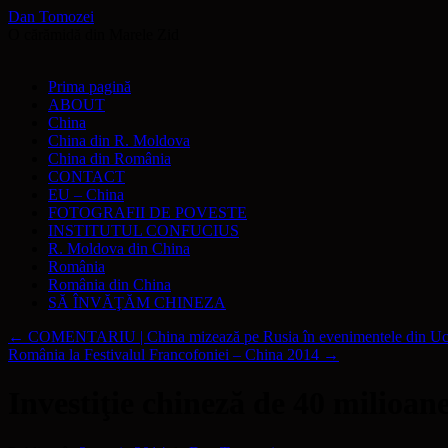
Dan Tomozei
O cărămidă din Marele Zid
Sari
Prima pagină
la
ABOUT
conținut
China
China din R. Moldova
China din România
CONTACT
EU – China
FOTOGRAFII DE POVESTE
INSTITUTUL CONFUCIUS
R. Moldova din China
România
România din China
SĂ ÎNVĂŢĂM CHINEZA
←
COMENTARIU | China mizează pe Rusia în evenimentele din Uc
România la Festivalul Francofoniei – China 2014
→
Investiţie chineză de 40 milioane