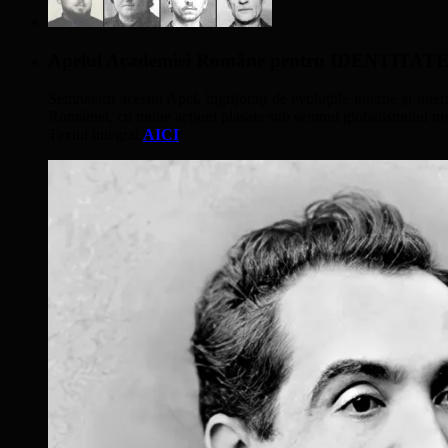
Apelul Academiei Române pentru IDENTIT
Semnatarii acestui Apel, îngrijoraţi de evoluţiile interne şi inter
României, cu multe acţiuni plasate sub semnul globalismului nivel
Textul integral
AICI