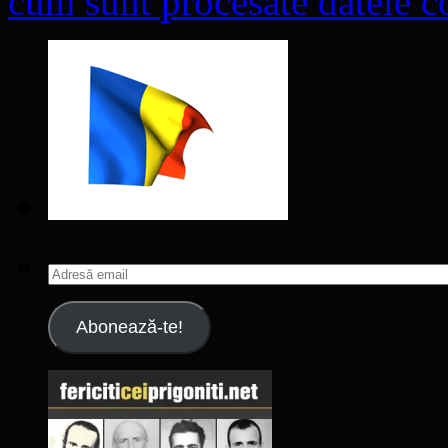
cum sunt procesate datele co
Adresă
email
Abonează-te!