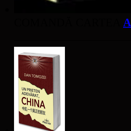
COMANDĂ CARTEA
A
____________________