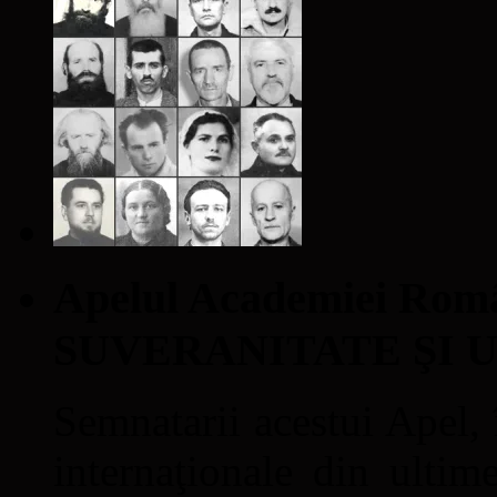
Apelul Academiei Ro
SUVERANITATE ŞI 
Semnatarii acestui Apel, î
internaţionale din ultime