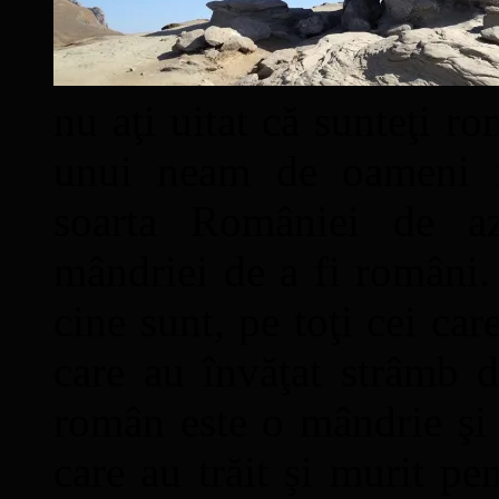
nu aţi uitat că sunteţi ro
unui neam de oameni mâ
soarta României de a
mândriei de a fi români. 
cine sunt, pe toţi cei car
care au învăţat strâmb d
român este o mândrie şi 
care au trăit şi murit pe