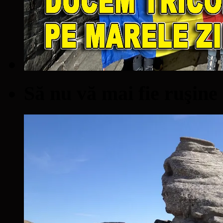
Să nu vă mai fie ruşine