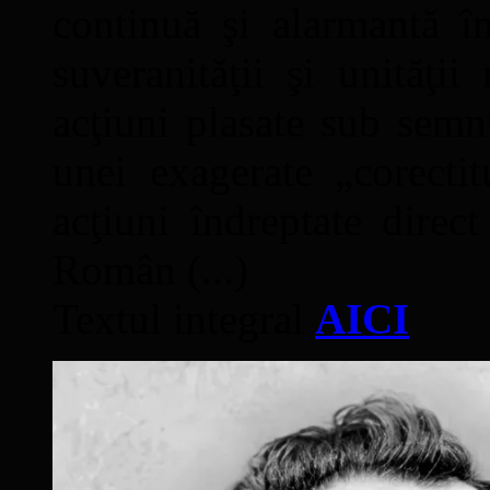
continuă şi alarmantă în
suveranităţii şi unităţi
acţiuni plasate sub semn
unei exagerate „corectit
acţiuni îndreptate direc
Român (...)
Textul integral
AICI