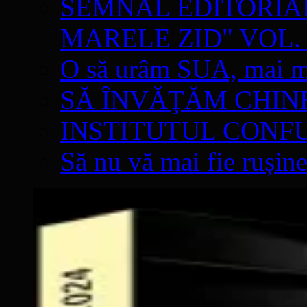
SEMNAL EDITORIAL 
MARELE ZID" VOL. 
O să urâm SUA, mai mul
SĂ ÎNVĂŢĂM CHIN
INSTITUTUL CONF
Să nu vă mai fie rușine