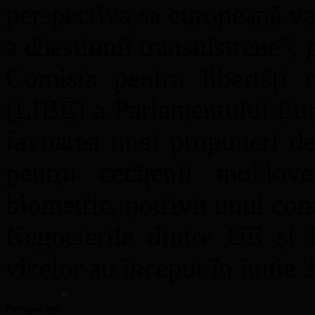
perspectiva sa europeană va
a chestiunii transnistrene”, 
Comisia pentru libertăţi ci
(LIBE) a Parlamentului Euro
favoarea unei propuneri de
pentru cetăţenii moldov
biometric, potrivit unui co
Negocierile dintre UE şi 
vizelor au început în iunie 
Partajează asta: