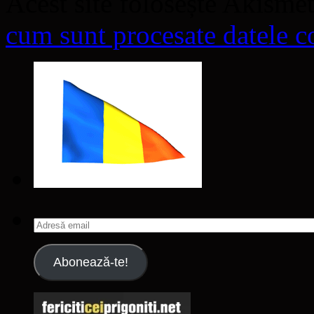
Acest site folosește Akisme
cum sunt procesate datele co
Adresă
email
Abonează-te!