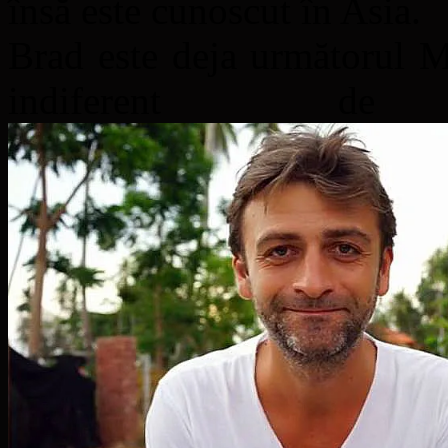
însă este cunoscut în Asia.
Brad este deja următorul M
indiferent de 