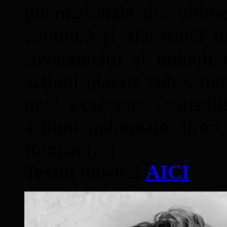
internaţionale din ultime
continuă şi alarmantă în
suveranităţii şi unităţi
acţiuni plasate sub semn
unei exagerate „corectit
acţiuni îndreptate direc
Român (...)
Textul integral
AICI