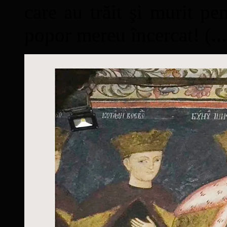
care au trăit şi murit pe
popor mereu încercat! (...