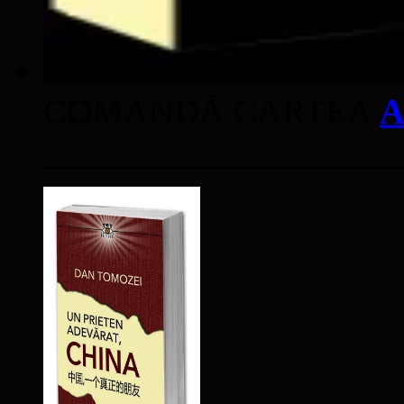
COMANDĂ CARTEA
A
____________________