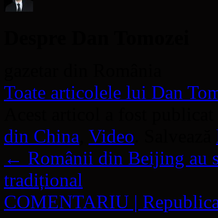
Despre Dan Tomozei
gazetar din România
Toate articolele lui Dan T
Acest articol a fost publicat
din China
,
Video
. Salvează
←
Românii din Beijing au s
tradițional
COMENTARIU | Republica Mo