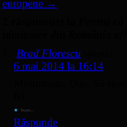
europene
→
2 răspunsuri la
Pentru că 
uimitoare din România afl
Brad Florescu
spune:
6 mai 2014 la 16:14
Mulțumesc, Dan. Să speră
fel.
Încarc...
Răspunde