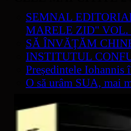
SEMNAL EDITORIAL 
MARELE ZID" VOL. 
SĂ ÎNVĂŢĂM CHIN
INSTITUTUL CONF
Președintele Iohannis 
O să urâm SUA, mai mul