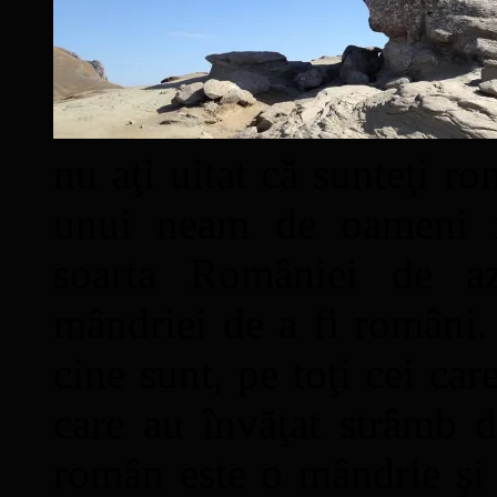
nu aţi uitat că sunteţi ro
unui neam de oameni mâ
soarta României de a
mândriei de a fi români. 
cine sunt, pe toţi cei car
care au învăţat strâmb d
român este o mândrie şi 