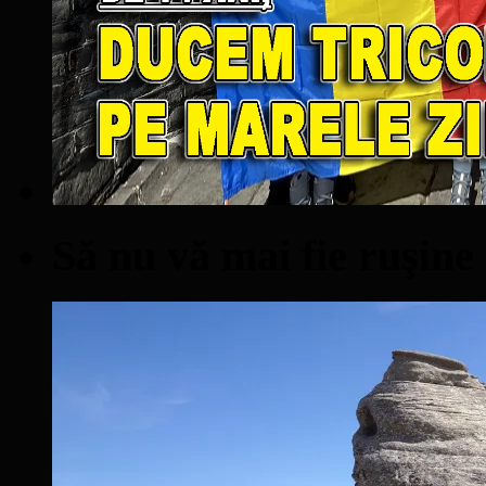
Să nu vă mai fie ruşine