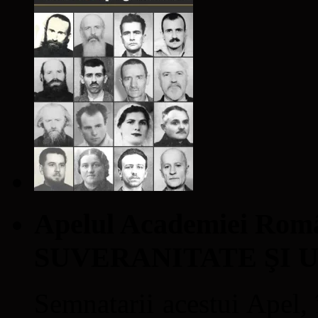
Apelul Academiei Ro
SUVERANITATE ŞI 
Semnatarii acestui Apel, î