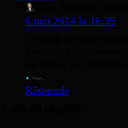
Dan Tomozei
spune
6 mai 2014 la 16:35
Cu drag şi reale speran
juriului. Aştept semn ş
un dialog pe marginea 
Încarc...
Răspunde
Lasă un răspuns