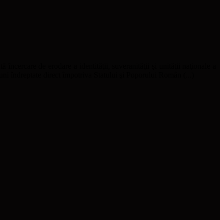
ă încercare de erodare a identităţii, suveranităţii şi unităţii naţionale a
uni îndreptate direct împotriva Statului şi Poporului Român (...)