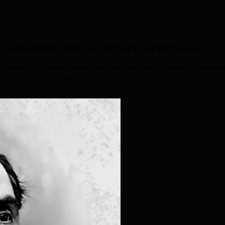
ATE, SUVERANITATE ŞI UNITATE NAŢIONALĂ!
naţionale din ultimele decenii, caracterizate printr-o continuă şi alarmant
ator sau al unei exagerate „corectitudini politice”, dar şi cu multe acţi