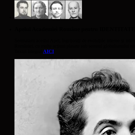
Apelul Academiei Române pentru IDENTIT
Semnatarii acestui Apel, îngrijoraţi de evoluţiile interne şi inter
României, cu multe acţiuni plasate sub semnul globalismului nivel
Textul integral
AICI