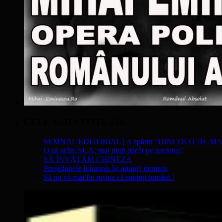
CELE MAI CITITE 24h
SEMNAL EDITORIAL | A apărut "DINCOLO DE MA
O să urâm SUA, mai mult decât pe sovietici!
SĂ ÎNVĂŢĂM CHINEZA
Președintele Iohannis își anunță demisia
Să nu vă mai fie rușine că sunteți români !