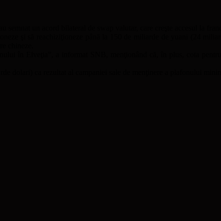
emnat un acord bilateral de swap valutar, care creşte accesul la franci 
ţioneze şi să reachiziţioneze până la 150 de miliarde de yuani (24 milia
are chineze.
lui în Elveţia”, a informat SNB, menţionând că, în plus, cota pentru p
de dolari) ca rezultat al campaniei sale de menţinere a plafonului minim