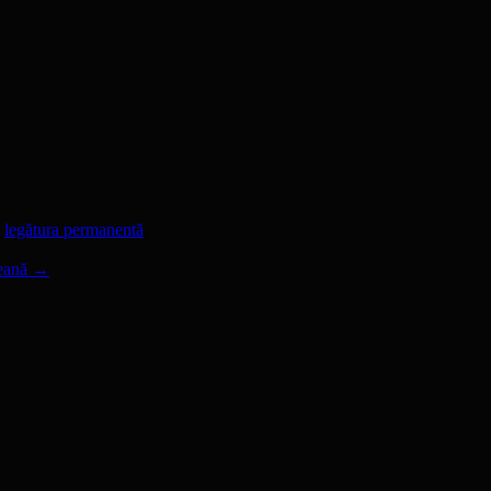
ă
legătura permanentă
.
peană
→