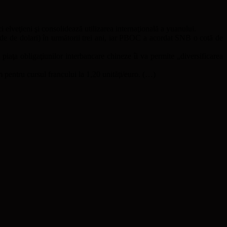
elveţieni şi consolidează utilizarea internaţională a yuanului.
rde de dolari) în următorii trei ani, iar PBOC a acordat SNB o cotă de
iaţa obligaţiunilor interbancare chineze îi va permite „diversificarea
 pentru cursul francului la 1,20 unităţi/euro. (…)