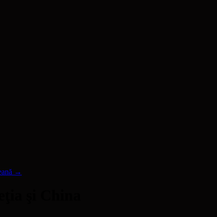
peană
→
eţia şi China