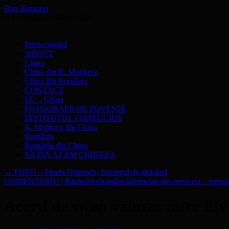
Dan Tomozei
O cărămidă din Marele Zid
Sari
Prima pagină
la
ABOUT
conținut
China
China din R. Moldova
China din România
CONTACT
EU – China
FOTOGRAFII DE POVESTE
INSTITUTUL CONFUCIUS
R. Moldova din China
România
România din China
SĂ ÎNVĂŢĂM CHINEZA
←
FOTO – Strada Qianmen, hutongul de altă dată
COMENTARIU | Războiul răcanilor înfometaţi din presa est – euro
Acord de swap valutar între Elv