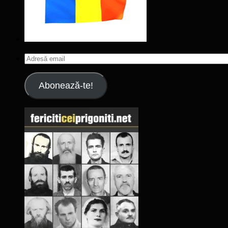
Adresă
email
Abonează-te!