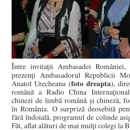
Între invitații Ambasadei României,
prezenți Ambasadorul Republicii Mo
foto dreapta
Anatol Urecheanu (
), dir
română a Radio China Internaționa
chinezi de limbă română și chineză, foș
în România. O surpriză deosebită pentr
fără îndoială, programul de colinde asi
Făt, aflat alături de mai mulți colegi la Be