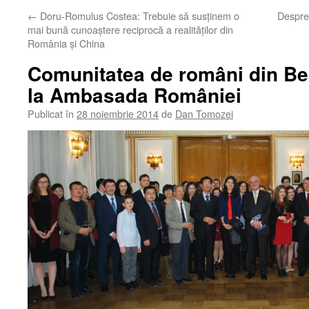
←
Doru-Romulus Costea: Trebuie să susţinem o
Despre 
mai bună cunoaştere reciprocă a realităților din
România și China
Comunitatea de români din Bei
la Ambasada României
Publicat în
28 noiembrie 2014
de
Dan Tomozei