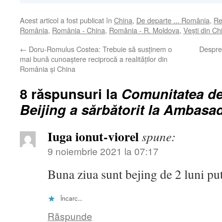
Acest articol a fost publicat în
China
,
De departe ... România
,
Re
România
,
România - China
,
România - R. Moldova
,
Veşti din Ch
←
Doru-Romulus Costea: Trebuie să susţinem o
Despre 
mai bună cunoaştere reciprocă a realităților din
România și China
8 răspunsuri la
Comunitatea de
Beijing a sărbătorit la Ambas
Iuga ionut-viorel
spune:
9 noiembrie 2021 la 07:17
Buna ziua sunt bejing de 2 luni pu
Încarc...
Răspunde