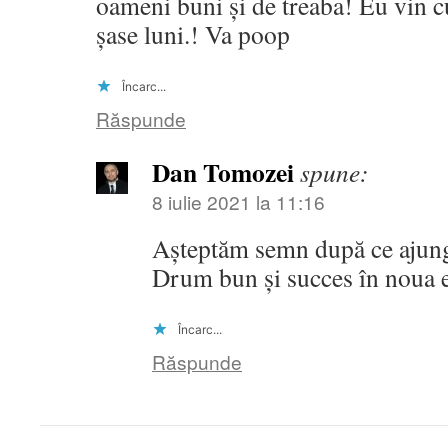
oameni buni și de treaba! Eu vin 
șase luni.! Va poop
Încarc...
Răspunde
Dan Tomozei
spune:
8 iulie 2021 la 11:16
Așteptăm semn după ce ajung
Drum bun și succes în noua 
Încarc...
Răspunde