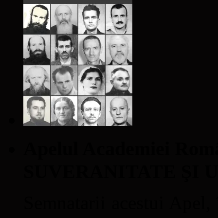
Apelul Academiei Ro
SUVERANITATE ŞI 
Semnatarii acestui Apel, î