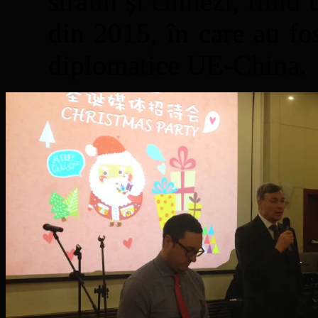
străini și chinezi, fiin
din 2015, în care au fos
diplomatice UE-China.