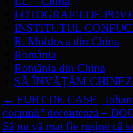
EU – China
FOTOGRAFII DE POV
INSTITUTUL CONFUC
R. Moldova din China
România
România din China
SĂ ÎNVĂŢĂM CHINE
←
FURT DE CASE | Iohanni
doamnă” decontează – 
Să nu vă mai fie rușine că s