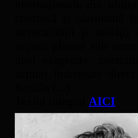
internaţionale din ultime
continuă şi alarmantă în
suveranităţii şi unităţi
acţiuni plasate sub semn
unei exagerate „corectit
acţiuni îndreptate direc
Român (...)
Textul integral
AICI