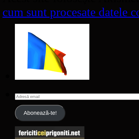
cum sunt procesate datele co
Adresă
email
Abonează-te!