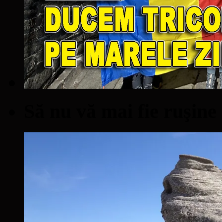
Să nu vă mai fie ruşine