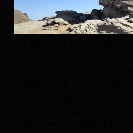
nu aţi uitat că sunteţi ro
unui neam de oameni mâ
soarta României de a
mândriei de a fi români. 
cine sunt, pe toţi cei car
care au învăţat strâmb d
român este o mândrie şi 