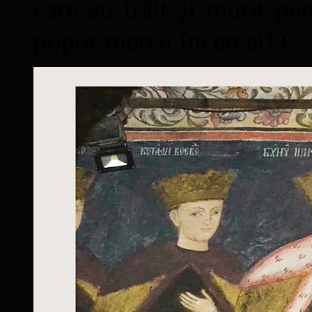
care au trăit şi murit pe
popor mereu încercat! (...