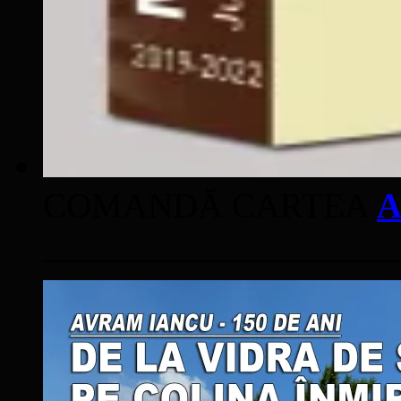
COMANDĂ CARTEA
A
____________________