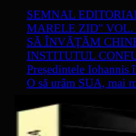
SEMNAL EDITORIAL 
MARELE ZID" VOL. 
SĂ ÎNVĂŢĂM CHIN
INSTITUTUL CONF
Președintele Iohannis 
O să urâm SUA, mai mul