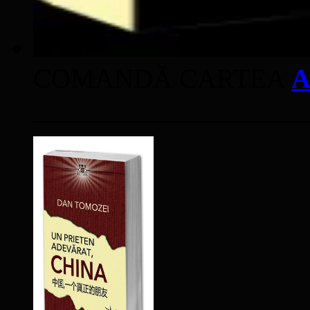
COMANDĂ CARTEA
A
____________________