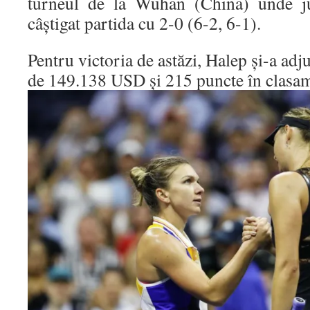
turneul de la Wuhan (China) unde ju
câștigat partida cu 2-0 (6-2, 6-1).
Pentru victoria de astăzi, Halep și-a adj
de 149.138 USD și 215 puncte în clas