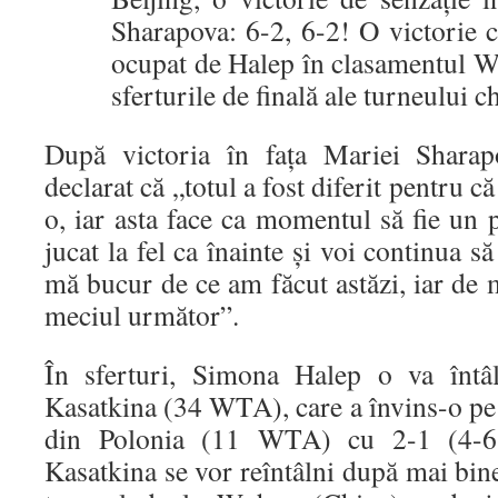
Sharapova: 6-2, 6-2! O victorie c
ocupat de Halep în clasamentul WT
sferturile de finală ale turneului c
După victoria în fața Mariei Shara
declarat că „totul a fost diferit pentru c
o, iar asta face ca momentul să fie un 
jucat la fel ca înainte și voi continua s
mă bucur de ce am făcut astăzi, iar de
meciul următor”.
În sferturi, Simona Halep o va întâ
Kasatkina (34 WTA), care a învins-o 
din Polonia (11 WTA) cu 2-1 (4-6,
Kasatkina se vor reîntâlni după mai bi