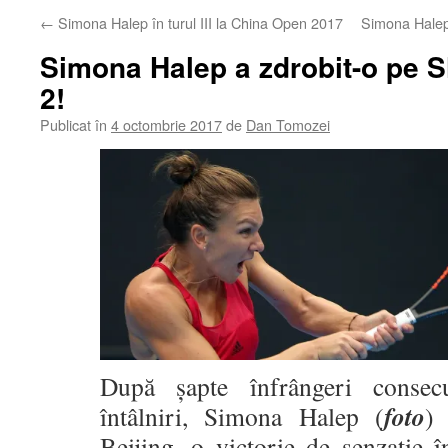
←
Simona Halep în turul III la China Open 2017
Simona Halep
Simona Halep a zdrobit-o pe S
2!
Publicat în
4 octombrie 2017
de
Dan Tomozei
După șapte înfrângeri consecu
foto
întâlniri, Simona Halep (
) 
Beijing, o victorie de senzație î