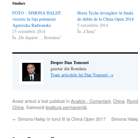
Similare
FOTO – SIMONA HALEP,
Horia Tecău învingător în finala
victorie în fața polonezei
de dublu de la China Open 2014
Agnieszka Radwanska
5 octombrie 2014
25 octombrie 2014
În „China”
În „De departe ... România”
Despre Dan Tomozei
gazetar din România
Toate articolele lui Dan Tomozei
→
Acest articol a fost publicat în
Analize - Comentarii
,
China
,
Român
China
. Salvează
legătura permanentă
.
←
Simona Halep în turul III la China Open 2017
Simona Halep