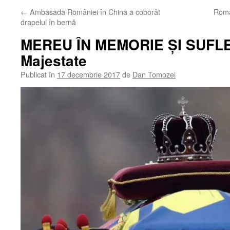
←
Ambasada României în China a coborât
Român
drapelul în bernă
MEREU ÎN MEMORIE ȘI SUFLE
Majestate
Publicat în
17 decembrie 2017
de
Dan Tomozei