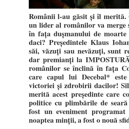
Românii l-au găsit și îl merită. 
un lider al românilor va merge 
în fața dușmanului de moarte a
daci? Președintele Klaus Iohann
săi, văzuți sau nevăzuți, sunt 
dar premianți la IMPOSTURĂ! 
românilor se înclină în faţa C
care capul lui Decebal* este
victoriei şi zdrobirii dacilor! S
merită acest președinte care co
politice cu plimbările de seară
fost un eveniment programat 
noaptea minții, a fost o nouă sfi