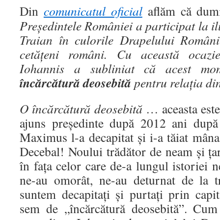
Din
comunicatul oficial
aflăm că dumi
Președintele României a participat la 
Traian în culorile Drapelului Români
cetățeni români. Cu această ocazie
Iohannis a subliniat că acest m
încărcătură deosebită
pentru relația din
O încărcătură deosebită
… aceasta este 
ajuns preşedinte după 2012 ani după
Maximus l-a decapitat și i-a tăiat mân
Decebal! Noului trădător de neam şi ţară
în faţa celor care de-a lungul istoriei n
ne-au omorât, ne-au deturnat de la tr
suntem decapitaţi şi purtaţi prin capit
sem de „încărcătură deosebită”. Cum 