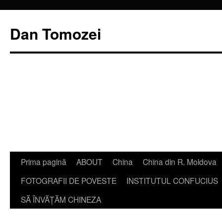
Dan Tomozei
Sari
Prima pagină
ABOUT
China
China din R. Moldova
la
FOTOGRAFII DE POVESTE
INSTITUTUL CONFUCIUS
conținut
SĂ ÎNVĂŢĂM CHINEZA