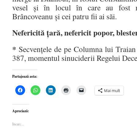
vesel și în locul în care au fost m
Brâncoveanu și cei patru fii ai săi.
Nefericită țară, nefericit popor, bles
*
Secvențele de pe Columna lui Traian a
387, momentul sinuciderii Regelui Dece
Partajează asta:
Dă
Dă
Dă
Dă
Dă
Mai mult
clic
clic
clic
clic
clic
pentru
pentru
pentru
pentru
pentru
a
partajare
a
a
a
partaja
pe
partaja
imprima(Se
trimite
pe
WhatsApp(Se
pe
deschide
o
Apreciază:
Facebook(Se
deschide
LinkedIn(Se
într-
legătură
deschide
într-
deschide
o
prin
într-
o
într-
fereastră
email
Încarc...
o
fereastră
o
nouă)
unui
fereastră
nouă)
fereastră
prieten(Se
nouă)
nouă)
deschide