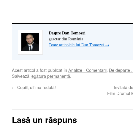
într-
o
fereastră
nouă)
Despre Dan Tomozei
gazetar din România
Toate articolele lui Dan Tomozei
→
Acest articol a fost publicat în
Analize - Comentarii
,
De departe .
Salvează
legătura permanentă
.
←
Copiii, ultima redută!
Invitată d
Film Drumul M
Lasă un răspuns