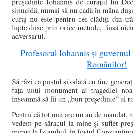
președinte Iohannis de curajul lui Dec
sinucidă, numai să nu cadă în mâna duș
curaj nu este pentru cei clădiți din tr
lupte duse prin orice metode, însă nici
adversarul.
Profesorul Iohannis şi guvernul 
Românilor!
Să râzi ca postul și odată cu tine generați
fața unui monument al tragediei noa
înseamnă să fii un „bun președinte” al 
Pentru că tot mai are un an de mandat, n
vedem pe săracul la mine și suflet pre
merge la Istambul, în fostul Constantino