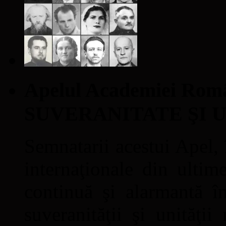
Apelul Academiei Ro
SUVERANITATE ŞI 
Semnatarii acestui Apel, î
internaţionale din ultime
continuă şi alarmantă în
suveranităţii şi unităţi