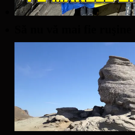
Să nu vă mai fie ruşine