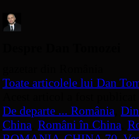
o
fereastră
nouă)
Despre Dan Tomozei
gazetar din România
Toate articolele lui Dan T
Acest articol a fost publicat
De departe ... România
,
Din
China
,
Români în China
,
R
ROMANIA-CHINA 70
,
Veş