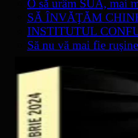
O să urâm SUA, mai mul
SĂ ÎNVĂŢĂM CHIN
INSTITUTUL CONF
Să nu vă mai fie rușine