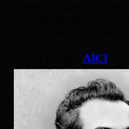
acţiuni plasate sub semn
unei exagerate „corectit
acţiuni îndreptate direc
Român (...)
Textul integral
AICI