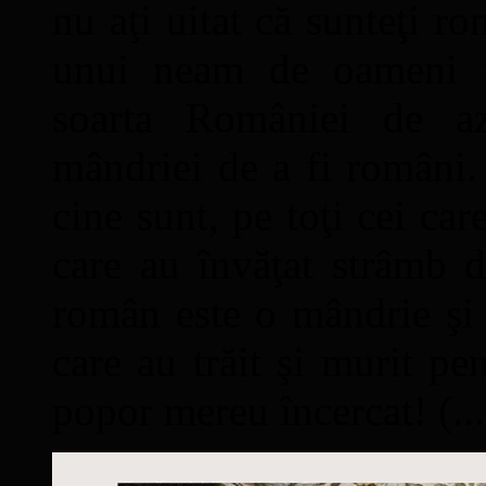
nu aţi uitat că sunteţi ro
unui neam de oameni mâ
soarta României de a
mândriei de a fi români. 
cine sunt, pe toţi cei car
care au învăţat strâmb d
român este o mândrie şi 
care au trăit şi murit pe
popor mereu încercat! (...