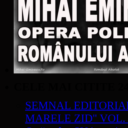
CELE MAI CITITE 2
SEMNAL EDITORIAL 
MARELE ZID" VOL. 