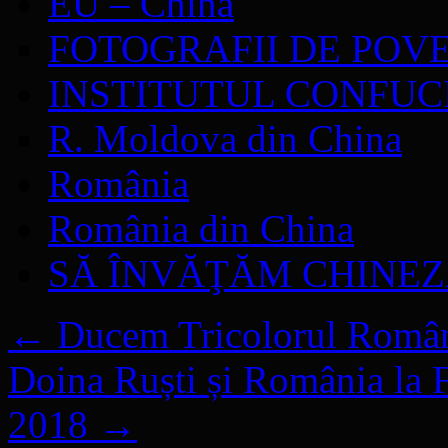
EU – China
FOTOGRAFII DE POV
INSTITUTUL CONFUC
R. Moldova din China
România
România din China
SĂ ÎNVĂŢĂM CHINE
←
Ducem Tricolorul Români
Doina Ruști și România la F
2018
→