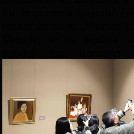
loc în prezența naistului Ni
recital intitulat „Muzica 
Voiculeț se va deplasa l
naiului din România 