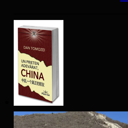
____________________