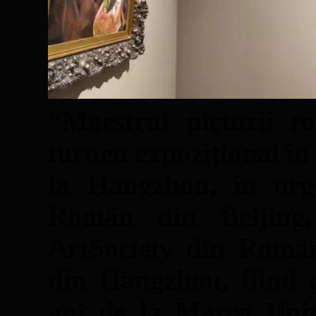
“Maestrul picturii r
turneu expozițional în
la Hangzhou, în orga
Român din Beijing,
ArtSociety din Româ
din Hangzhou, fiind d
ani de la Marea Unir