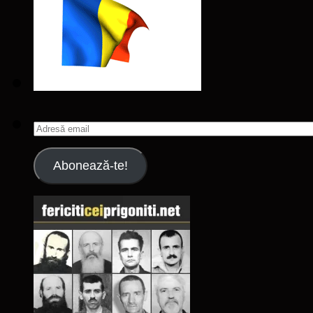
Adresă
email
Abonează-te!