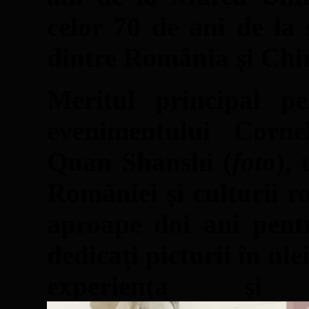
celor 70 de ani de la s
dintre România și Chin
Meritul principal pe
evenimentului Corne
Quan Shanshi (
foto
),
României și culturii 
aproape doi ani pentr
dedicați picturii în ul
experiența și