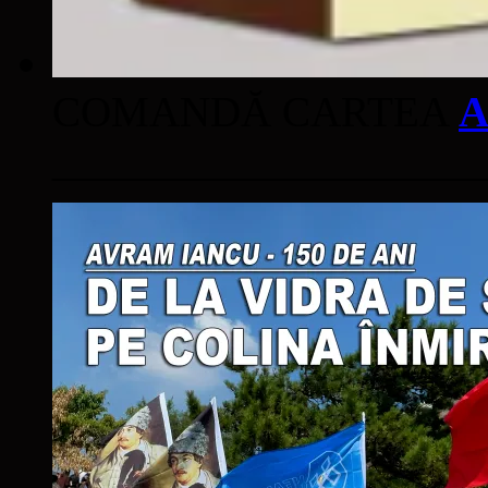
COMANDĂ CARTEA
A
____________________