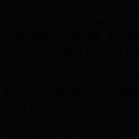
vreodată în China este dedic
artiști români ai secolulu
notorietății putând fi as
Eminescu. Spun cel mai ma
celor 60 de lucrări select
prestigioase colecții de artă
dar și din perspectiva fapt
va fi prezentată publiculu
2018 – 1 iulie 2019.
Ceremonia de iaugurare a 