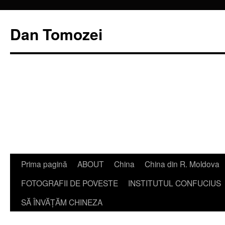
Dan Tomozei
Sari
Prima pagină
ABOUT
China
China din R. Moldova
la
FOTOGRAFII DE POVESTE
INSTITUTUL CONFUCIUS
conținut
SĂ ÎNVĂŢĂM CHINEZA