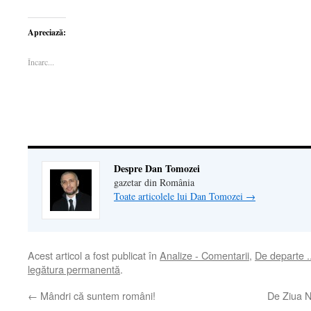
pentru
pentru
pentru
pentru
pentru
a
partajare
a
a
a
partaja
pe
partaja
imprima(Se
trimite
pe
WhatsApp(Se
pe
deschide
o
Apreciază:
Facebook(Se
deschide
LinkedIn(Se
într-
legătură
deschide
într-
deschide
o
prin
într-
o
într-
fereastră
email
Încarc...
o
fereastră
o
nouă)
unui
fereastră
nouă)
fereastră
prieten(Se
nouă)
nouă)
deschide
într-
o
fereastră
nouă)
Despre Dan Tomozei
gazetar din România
Toate articolele lui Dan Tomozei
→
Acest articol a fost publicat în
Analize - Comentarii
,
De departe .
legătura permanentă
.
←
Mândri că suntem români!
De Ziua N