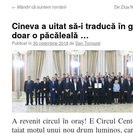
←
Mândri că suntem români!
De Ziua N
Cineva a uitat să-i traducă în
doar o păcăleală …
Publicat în
30 noiembrie 2018
de
Dan Tomozei
A revenit circul în oraș! E Circul Cen
taiat moțul unui nou drum luminos, car