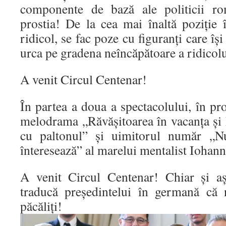
componente de bază ale politicii ro
prostia! De la cea mai înaltă poziție 
ridicol, se fac poze cu figuranți care își
urca pe gradena neîncăpătoare a ridicolu
A venit Circul Centenar!
În partea a doua a spectacolului, în pr
melodrama „Răvășitoarea în vacanța și 
cu paltonul” și uimitorul număr „N
înteresează” al marelui mentalist Iohann
A venit Circul Centenar! Chiar și aș
traducă președintelui în germană că 
păcăliți!