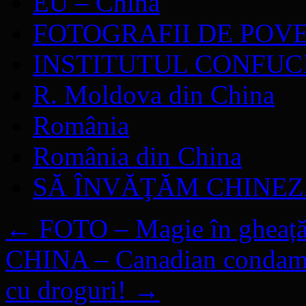
EU – China
FOTOGRAFII DE POV
INSTITUTUL CONFUC
R. Moldova din China
România
România din China
SĂ ÎNVĂŢĂM CHINE
←
FOTO – Magie în gheață
CHINA – Canadian condamna
cu droguri!
→