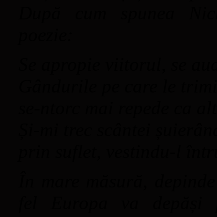
După cum spunea Nichi
poezie:
Se apropie viitorul, se au
Gândurile pe care le trimi
se-ntorc mai repede ca al
Și-mi trec scântei șuierân
prin suflet, vestindu-l înt
În mare măsură, depinde
fel Europa va depăși p