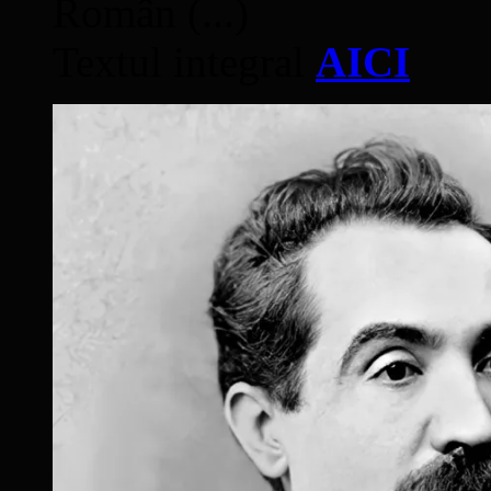
Român (...)
Textul integral
AICI