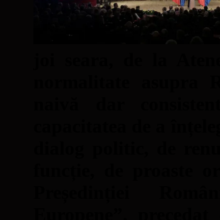
joi seara, de la Ate
normalitate asupra 
naivă dar consiste
capacitatea de a înțele
dialog politic, de ren
funcție, de proaste o
Președinției Româ
Europene”, precedat d