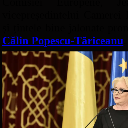
Comisiei Europene, Jea
vicepreședintelui Camerei 
și țintele bine jalonate pr
Călin Popescu-Tăriceanu
.