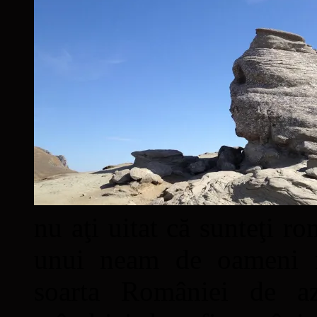
nu aţi uitat că sunteţi ro
unui neam de oameni mâ
soarta României de a