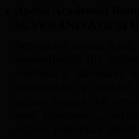
Apelul Academiei Ro
SUVERANITATE ŞI 
Semnatarii acestui Apel, î
internaţionale din ultime
continuă şi alarmantă în
suveranităţii şi unităţi
acţiuni plasate sub semn
unei exagerate „corectit
acţiuni îndreptate direc