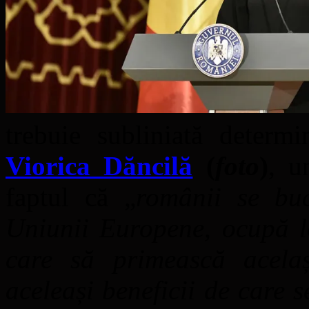
trebuie subliniată determ
Viorica Dăncilă
(
foto
)
, u
faptul că „
românii se buc
Uniunii Europene, ocupă lo
care să primească același
aceleași beneficii de care s