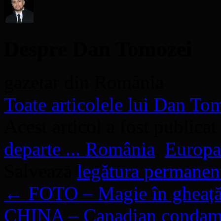
Despre Dan Tomozei
gazetar din România
Toate articolele lui Dan T
Acest articol a fost publicat
departe ... România
,
Europa
Salvează
legătura permanen
←
FOTO – Magie în gheață
CHINA – Canadian condamna