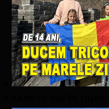
Să nu vă mai fie ruşine