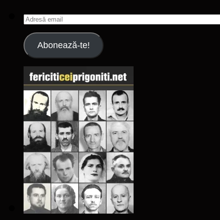
Adresă
email
Abonează-te!