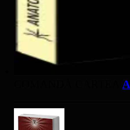
COMANDĂ CARTEA
A
____________________