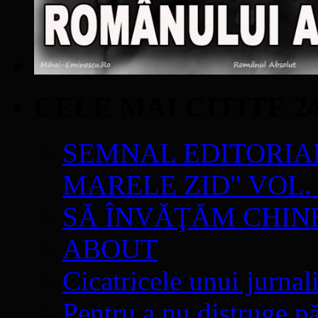
CELE MAI CITITE 2
SEMNAL EDITORIAL 
MARELE ZID" VOL. 
SĂ ÎNVĂŢĂM CHIN
ABOUT
Cicatricele unui jurnal
Pentru a nu distruge pă