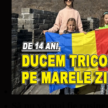
Să nu vă mai fie ruşine