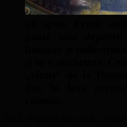
vă spun. Fetele me
poate asta departe 
limitații și îndoctrina
și să o eticheteze. Cel
„vinuț” de la Doam
dus în fața preotul
cozonac.
Aici, departe de casă, crești