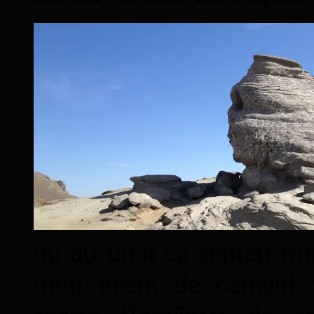
nu aţi uitat că sunteţi ro
unui neam de oameni mâ