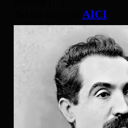
Român (...)
Textul integral
AICI