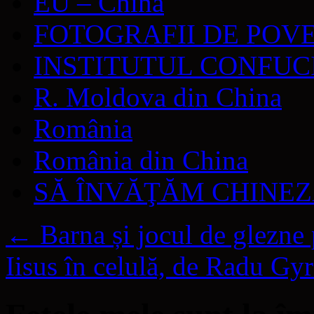
EU – China
FOTOGRAFII DE POV
INSTITUTUL CONFUC
R. Moldova din China
România
România din China
SĂ ÎNVĂŢĂM CHINE
←
Barna și jocul de glezne 
Iisus în celulă, de Radu Gy