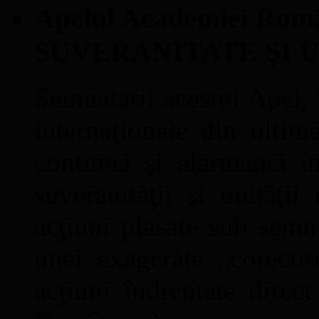
Apelul Academiei Ro
SUVERANITATE ŞI 
Semnatarii acestui Apel, î
internaţionale din ultime
continuă şi alarmantă în
suveranităţii şi unităţi
acţiuni plasate sub semn
unei exagerate „corectit
acţiuni îndreptate direc