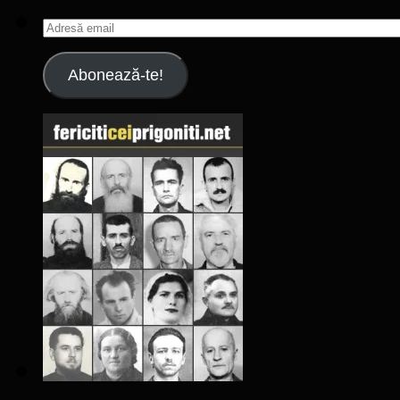
Adresă
email
Abonează-te!