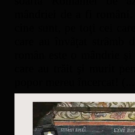
soarta României de a
mândriei de a fi români. 
cine sunt, pe toţi cei car
care au învăţat strâmb d
român este o mândrie şi 
care au trăit şi murit pe
popor mereu încercat! (...