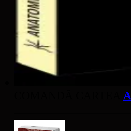
COMANDĂ CARTEA
A
____________________