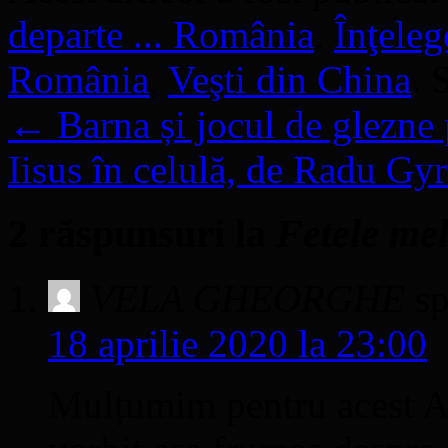
departe ... România
,
Înţele
România
,
Veşti din China
. 
←
Barna și jocul de glezne 
Iisus în celulă, de Radu Gy
2 răspunsuri la
Fetele me
VELA GHEORGHE
s
18 aprilie 2020 la 23:00
Mulțumim pentru acest Ar