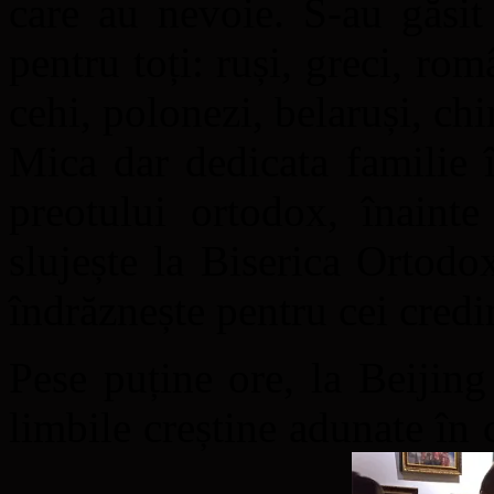
care au nevoie. S-au găsit
pentru toți: ruși, greci, rom
cehi, polonezi, belaruși, chin
Mica dar dedicata familie î
preotului ortodox, înainte
slujește la Biserica Ortodo
îndrăznește pentru cei credi
Pese puține ore, la Beijing
limbile creștine adunate în 