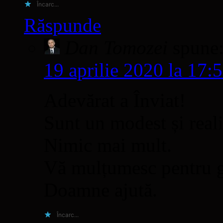
Încarc...
Răspunde
Dan Tomozei
spune
19 aprilie 2020 la 17:
Adevărat a Înviat!
Sunt un modest și real
Nimic mai mult.
Vă mulțumesc pentru g
Doamne ajută.
Încarc...