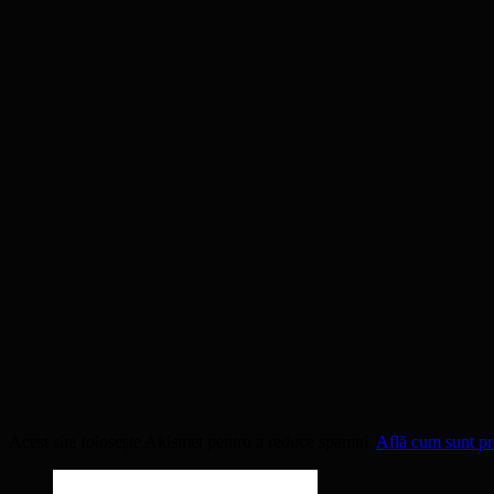
Acest site folosește Akismet pentru a reduce spamul.
Află cum sunt pro