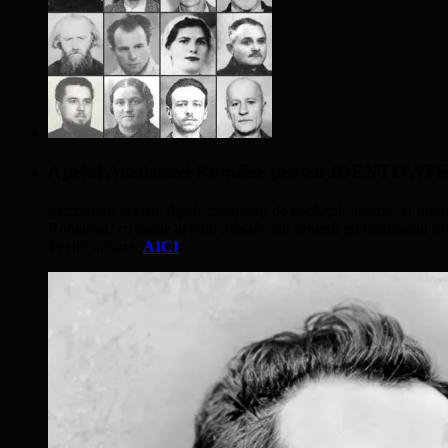
Apelul Academiei Române pentru IDENTIT
Semnatarii acestui Apel, îngrijoraţi de evoluţiile interne şi inter
României, cu multe acţiuni plasate sub semnul globalismului nivel
Textul integral
AICI