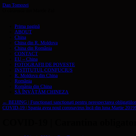
Dan Tomozei
O cărămidă din Marele Zid
Sari
Prima pagină
la
ABOUT
conținut
China
China din R. Moldova
China din România
CONTACT
EU – China
FOTOGRAFII DE POVESTE
INSTITUTUL CONFUCIUS
R. Moldova din China
România
România din China
SĂ ÎNVĂŢĂM CHINEZA
←
BEIJING | Funcționari sancționați pentru nerespectarea obligații
COVID-19 | Spania avea noul coronavirus încă din luna Martie 2019
COVID-19 | Carantina obligatori