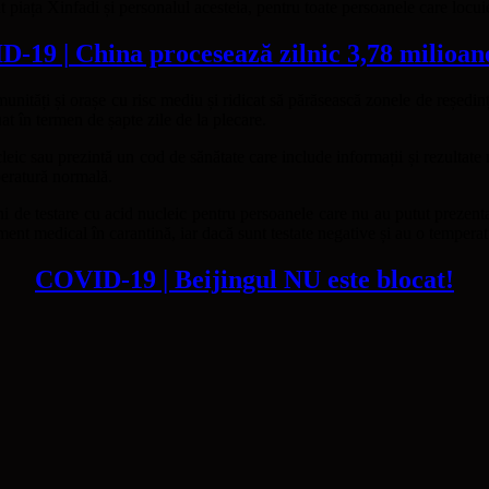
tat piața Xinfadi și personalul acesteia, pentru toate persoanele care locu
-19 | China procesează zilnic 3,78 milioane
ități și orașe cu risc mediu și ridicat să părăsească zonele de reședință
uat în termen de șapte zile de la plecare.
ic sau prezintă un cod de sănătate care include informații și rezultate ne
peratură normală.
uni de testare cu acid nucleic pentru persoanele care nu au putut prezenta
ment medical în carantină, iar dacă sunt testate negative și au o temperat
COVID-19 | Beijingul NU este blocat!