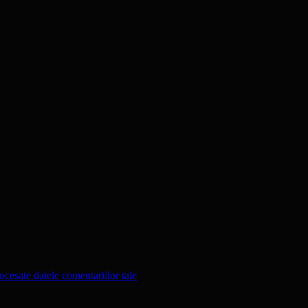
cesate datele comentariilor tale
.