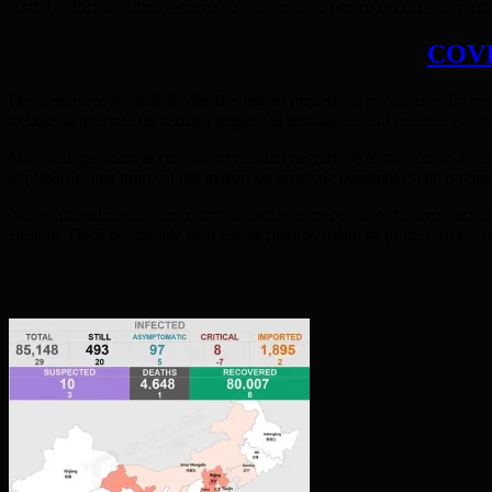
Astfel, a fost solicitată testarea cu acid nucleic pentru cei care au vizi
COVID
De asemenea, autoritățile din Beijing au împiedicat persoanele din comun
trebuie să prezinte un rezultat negativ al testului cu acid nucleic, efect
Mai mult, persoanele care au un rezultat negativ de testare cu acid nucle
deplasările, atât timp cât iau măsuri de protecție personală și au o tem
Nu în ultimul rând, administrațiile locale ar trebui să organizeze acți
Beijing. Dacă persoanele sunt testate pozitiv, trebui să primească trata