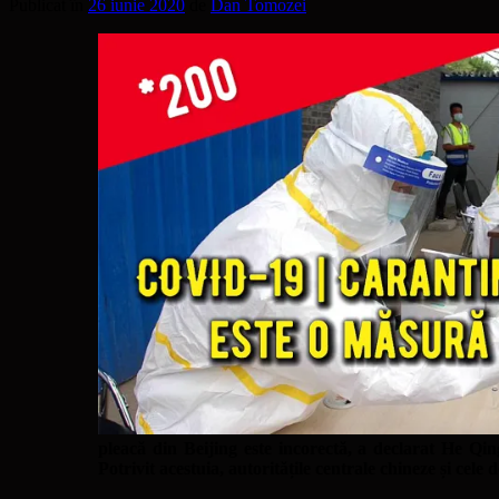
Publicat în
26 iunie 2020
de
Dan Tomozei
pleacă din Beijing este incorectă, a declarat He Qi
Potrivit acestuia, autoritățile centrale chineze și cele