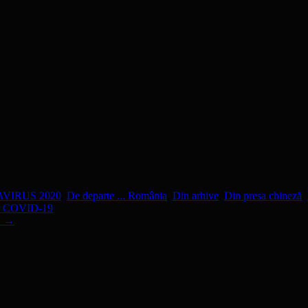
VIRUS 2020
,
De departe ... România
,
Din arhive
,
Din presa chineză
,
lor COVID-19
!
→