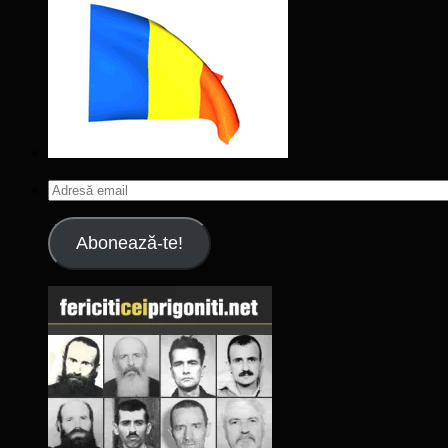
Adresă
email
Abonează-te!