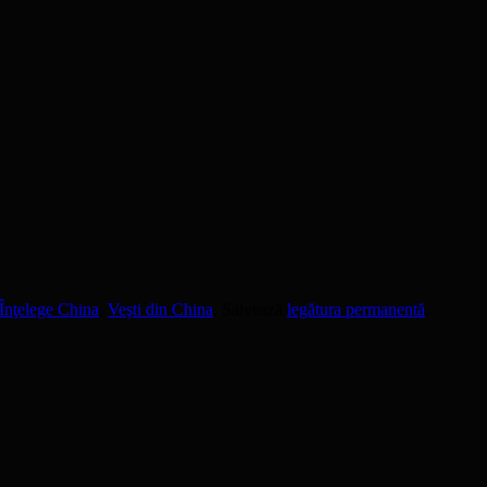
Înţelege China
,
Veşti din China
. Salvează
legătura permanentă
.