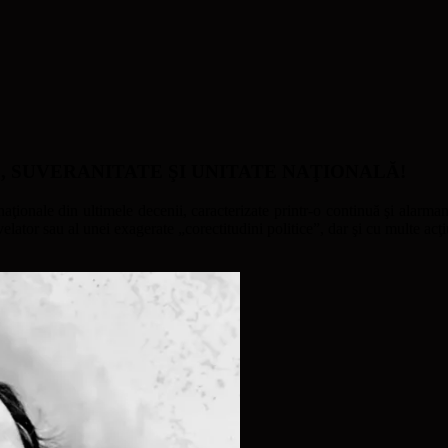
ATE, SUVERANITATE ŞI UNITATE NAŢIONALĂ!
naţionale din ultimele decenii, caracterizate printr-o continuă şi alarmant
ator sau al unei exagerate „corectitudini politice”, dar şi cu multe acţi