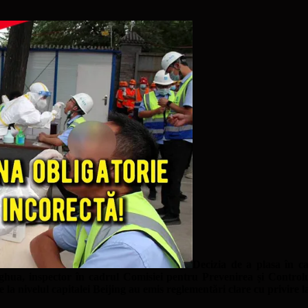
Decizia de a plasa în c
nghua, inspector în cadrul Comisiei pentru Prevenirea și Control
 de la nivelul capitalei Beijing au emis reglementări clare cu privire 