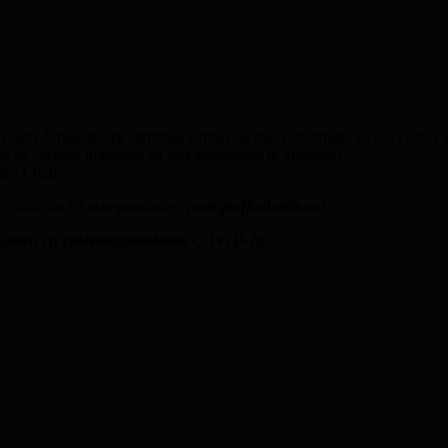
e vineri dimineața, pe teritoriul Chinei au fost confirmate 13 noi cazuri
mp ce cazurile importate au fost înregistrate la Shanghai.
de 11 Iunie.
critică, iar 97 asimptomatice. (
vezi graficul alăturat
)
 legătură cu epidemia/pandemia COVID-19