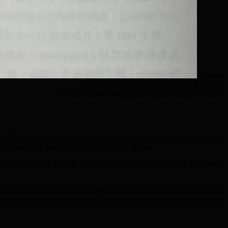
„
Motto:
În memoria celor care mi-au dăruit Primaveri
și celor care vor tezauriza roadele Toamnelor mele.
nesfârșita Lume Sub Cerească în întreaga măreție a frumuseții sale, eu
au trecut ani, ci cicluri de Primăveri și Toamne.
te generațiilor viitoare interesate să afle experienta vieții mele, viața
.
 a scrie aceste rânduri în care voi încerca să prezint procesul nașterii
a generoasă ce caracterizează intelectualitea chineză, cu interesul celor