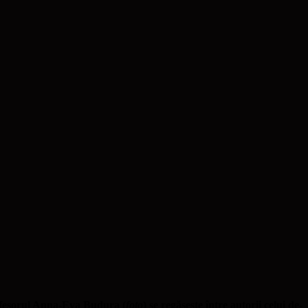
profesorul Anna-Eva Budura (
foto
) se regăsește între autorii celui de-