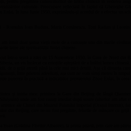
ță, pentru pregătirea cunoscătorilor de limba chineză în vederea asigur
 a realizărilor culturale. Preocupare reflectată în faptul că Gheorghe
ou Enlai, în luna Iunie 1950, exprimându-și acordul de a efectua un schi
egi – Romulus Ioan Budura, Maria Comănescu, Toni Radian și Leonin Vasi
m intuit doar șansa vieții mele de a cunoaște una din marile civilizații
rile taine ale spiritualității ființei chineze.
ăcut într-o seară a zilei de 15 Noiembrie 1950, în Gara de Nord din B
beria, un vis încărcat cu emoțiile așteptării de a întâlni lumea chineză.
ldă, de o grijă atentă până la cele mai mici detalii. Așa că distanța care
guranță, între prieteni adevărați, așa cum ne vom simți mereu în timpul 
ție punerea în practică a indicațiilor premierului Zhou Enlai, în ceea c
 mintea și inima mea: primirea la Gara din Beijing de lângă Qianmen, 
héyuàn) unde am fost cazați imediat după sosire (ulterior am aflat că 
rtistice ale Chinei din Muzeul Palatului Imperial (Orașul Interzis), farme
ilor din Beijing, care ne-au fost pregătite, felurile de măncare cu grijă 
ară.
 Yuan (Grădina Florilor Albastre), la prima poartă, prin care am pătru