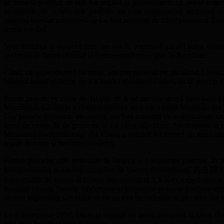
În această politică de stat s-a regăsit și preocuparea, ca prima urgen
eșaloanele ale colaborării posibile, inclusiv cunoașterea reciprocă
răspuns imediat propunerii ce i-a fost adresată de către premierul Zh
limba română.
Spre fericirea și norocul meu, eu voi fi, împreună cu alți patru col
vorbitori de limba chineză și întemeietorii sinologiei în România.
Când, cu șapte decenii în urmă, am pus piciorul pe pământul Chinei, a
însușirii limbii chineze, apoi a istoriei și culturii Chinei, ca să percep ma
Primii pași de pe calea de 10.000 de li ce duceau spre China i-am f
Manzhouli. Călătoria a rămas amintirea unui vis a lumii hibernale din Si
Din primele momente ale sosirii, am fost copleșiti de o ospitalitate ca
gerul de minus 30 de grade nu ni s-a părut năpraznic. Ne simțeam în si
Ministerul Invățământului din China a urmărit tot timpul cu mare aten
legate de viața și învățătura noastră.
Filmul primelor zile petrecute la Beijing s-a imprimat puternic în
Invățământului și ale organizațiilor de tineret, fermecătorul 四合院 (Sì
intelectualul de seama al Chinei din secolul al XX-lea), capodoperele a
tineretul chinez, hainele călduroase și plăpumile pufoase potrivite iern
simtim importanța sarcinilor ce ne au fost încredințate la plecarea din ț
La 4 decembrie 1950, într-o zi cenușie de iarnă, am ajuns la Qing Hua
pași spre însușirea limbii chineze.