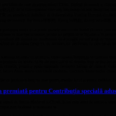
ii specialiști de care dispunea atunci China, filologi de seamă și vizionar
n/赵元任 de la Universitatea Harvard, întemeietorul noii discipline, do
experiență didactică la Universitatea Yanjing-Harvard din Beijing. Pe
andard, un grup de asistenți: Fu Weici/傅惟慈, Xiong Yi/熊毅, Zhang W
 profesorii noștri de-a preda primele noțiuni ale limbii chineze, prin i
 obținute în doar trei semestre, pentru a-i pregăti să se încadreze în progr
conștienți de sarcina lor merituoasă de a pregăti primul grup de stude
condusă de doamna Deng Yi, de dăruirea lor neobosită cu care ne-au int
aceluiași an urma ca să trec la Universitatea Beijing și să continui studi
 ca perioada de studiu să fie de patru ani și să urmăm timp de doi ani c
mba chineză, pentru a putea răspunde cerințelor locului de muncă. Având 
 Istoria Asiei, istoria universală modernă, marxism, limba veche chinez
e de profesorii mei, nu doar pentru erudiția lor ci și pentru calitățile l
premiată pentru Contribuția specială adusă
a cursul de Istoria Modernă a Chinei, la un curs scurt de istorie a imp
ut prin modestia și bunătatea sa.