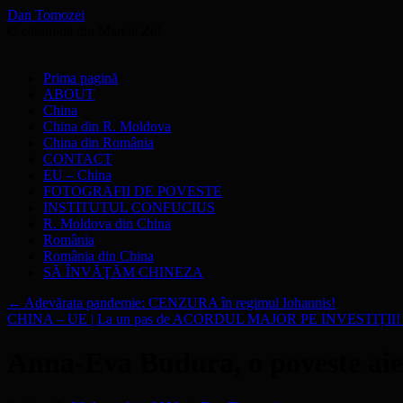
Dan Tomozei
O cărămidă din Marele Zid
Sari
Prima pagină
la
ABOUT
conținut
China
China din R. Moldova
China din România
CONTACT
EU – China
FOTOGRAFII DE POVESTE
INSTITUTUL CONFUCIUS
R. Moldova din China
România
România din China
SĂ ÎNVĂŢĂM CHINEZA
←
Adevărata pandemie: CENZURA în regimul Iohannis!
CHINA – UE | La un pas de ACORDUL MAJOR PE INVESTIȚII
Anna-Eva Budura, o poveste aie