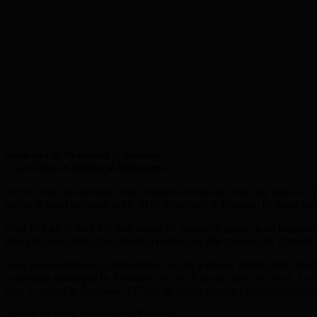
Șaptezeci de Primăveri și Toamne
– cu China în mintea și inima mea.
Acum, când mă apropii de al noualea deceniu al vieții, mă simt ca cel
strâng la piept buchetul celor 70 de Primăveri și Toamne. În minte simt
Sunt fericită că încă mă simt destul de puternică pentru a-mi propune ca
uneia din cei primii cinci sinologi români, să afle procesul de formare 
Sunt recunoscătoare Administrației de Stat a Presei, Publicațiilor, Rad
și evoluția sinologiei în România, în cei 70 de ani care au trecut. Le î
care se ocupă în România și China de istoria relațiilor culturale româ
Primul ciclu de Primăveri și Toamne.