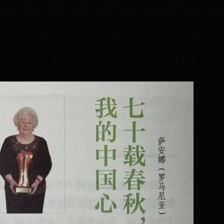
așterii culturii chineze, pentru că reperele, trimiterile, permanentele
blica integral. Repet, mesajul este o mărturie despre devenirea, istoria
ori sinologi din: Bulgaria, Germania, Egipt, Coreea de Sud, Elveția,
ă în China.