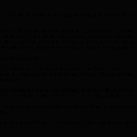
asta, dar eu mă pot considera norocoasă, din moment ce m-am întâlnit cu
 Carpaților, un leagăn al civilizației dacice, apoi române, civilizație
u amintiri ale Evului Mediu, unde simțeam la tot pasul istoria, într-o
ți până la sacrificiu ai nobilei lor meserii, m-am format ca intelectual în
uzeele sale. De aici, am pornit spre marea civilizație chineză pregătită să
Orientului Îndepărtat.
 român, România nu se număra printre acele țări care în epoca modernă își
poare, în acceptarea unor noi valori, noi concepte. Viața sa spirituală
 strămoșești.
ate în Germania și Franța, s-au apropiat și de cultura chineză, sesizând
rele scriitorului Ioan Slavici, filosofului Lucian Blaga, poetului Vasile
nd pentru înțelegerea realităților și valorilor Chinei, în ea regăsindu-
rnă.
publicii Populare Chineze, la 1 Octombrie 1949 și stabilirea relațiilor