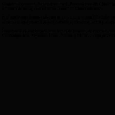
Contribuția doamnei Budura la volumul „Povestea mea din China” (pag. 5
sublinieri de mesaj, sunt tot atâtea „taine” ale Chinei milenare.
Prin bunăvoința domniei sale, am primit varianta originală în limba rom
și memoria unei prietenii pe care furtunile și efemerele decizii și alian
Înainte de a vă lăsa bucuria unei lecturi de memorii de excepție, m
Cambodgia, Iran, Myanmar, Liban, Polonia și Maroc, cu toții prezentân