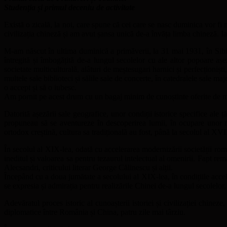
Studenția și primul deceniu de activitate
Există o zicală, la noi, care spune că cei care se nasc duminica vor f
civilizația chineză și am avut șansa unică de-a învăța limba chineză. I
M-am născut în ultima duminică a primăverii, la 31 mai 1931, în Sibiu,
întregită și îmbogățită de-a lungul secolelor cu ale altor popoare aș
societate multiculturală, alâturi de meștesugari harnici și perfecționiști
multele sale biblioteci și sălile sale de concerte, în catedralele sale ma
o accept și să o iubesc.
Am pornit pe acest drum cu un bagaj minim de cunoștinte oferite de manu
Datorită așezării sale geografice, unor condiții istorice specifice ale 
propuneau să se aventureze în descoperirea lumii, în ocupare unor noi 
ortodox creștină, cultura sa tradițională au fost, până la secolul al XVI
În secolul al XIX-lea, odată cu accelerarea modernizării societății rom
ineditul și valoarea sa pentru tezaurul intelectual al omenirii. Fapt re
Alecsandri, criticului literar George Călinescu și alții.
Începând cu a doua jumătate a secolului al XIX-lea, în condițiile accel
se expresia și admirația pentru realizările Chinei de-a lungul secolelor
Adevăratul proces istoric al cunoașterii istoriei și civilizației chin
diplomatice între România și China, patru zile mai târziu.