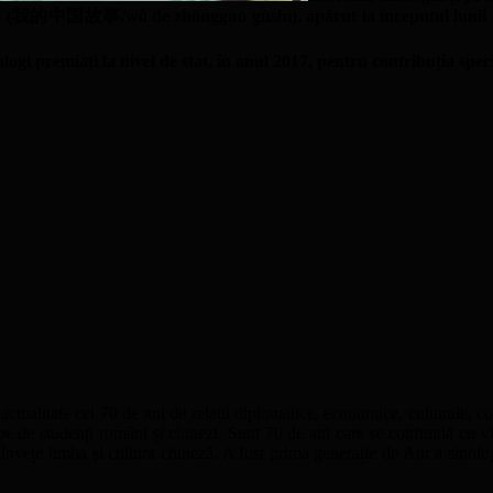
ina” (我的中国故事/wǒ de zhōngguó gùshì), apărut la începutul lunii 
ologi premiați la nivel de stat, în anul 2017, pentru contribuția spe
 actualitate cei 70 de ani de relații diplomatice, economice, culturale, 
pe de studenți români și chinezi. Sunt 70 de ani care se confundă cu v
 învețe limba și cultura chineză. A fost prima generație de Aur a sinol