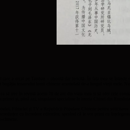
 care a urcat pe Taishan – obosită dar fericită. În fața mea se întinde 
 bogăția tezaurului lumii chineze acumulată de-a lungul vieții mele. Nu 
 să trec în revistă acești 70 de ani din viața mea și să ofer cele constata
a primei și, pănâ azi, singularei specialiste în istoria Chinei din România
ioului, Filmului și TV a Republicii Populare Chineze pentru solicitarea de
ncredințez cu încredere editorilor, sperând că le vor primi cu înțelegere
no-chineze.