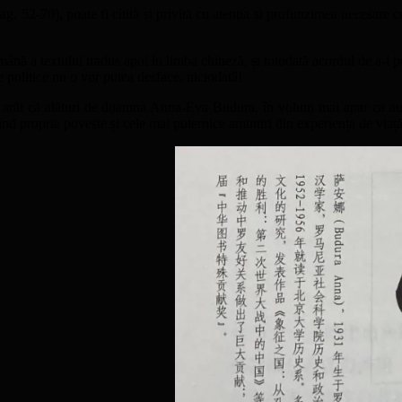
2-70), poate fi citită și privită cu atenția și profunzimea necesare cuno
ână a textului tradus apoi în limba chineză, și totodată acordul de a-l pu
țe politice nu o vor putea desface, niciodată!
ai arăt că alături de doamna Anna-Eva Budura, în volum mai apar ca aut
d propria poveste și cele mai puternice amintiri din experiența de viaț