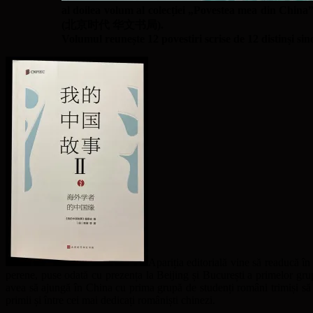
al doilea volum al colecției „Povestea mea din Ch
(北京时代 华文书局).
Volumul reunește 12 povestiri scrise de 12 distinși sin
Apariția editorială vine să readucă în
perene, puse odată cu prezența la Beijing și București a primelor gru
avea să ajungă în China cu prima grupă de studenți români trimiși să
primii și între cei mai dedicați româniști chinezi.