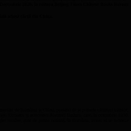
Decembrie 2020, la editura Beijing Times Chinese Books Bureau
cială adusă cărții din China.
construite de România și China, pornind de la primele cărămizi trainice,
iața, formarea și activitatea doamnei Budura, care, în octombrie 1950,
ogiei române, cum de partea cealaltă, în România, aveau să se formeze