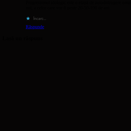
Progresismul idologic este o etapă de autodistrugere umană,
noi, a celor care vor fi peste 20-50-100 de ani.
Încarc...
Răspunde
Lasă un răspuns