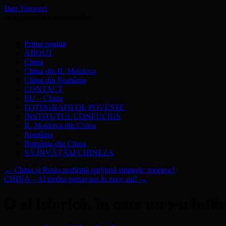
Dan Tomozei
O cărămidă din Marele Zid
Sari
Prima pagină
la
ABOUT
conținut
China
China din R. Moldova
China din România
CONTACT
EU – China
FOTOGRAFII DE POVESTE
INSTITUTUL CONFUCIUS
R. Moldova din China
România
România din China
SĂ ÎNVĂŢĂM CHINEZA
←
China și Rusia reafirmă sprijinul strategic reciproc!
CHINA – Al treilea portavion în zece ani!
→
O zi istorică, în care nu s-a înt