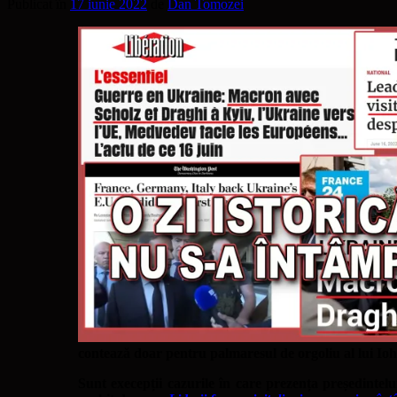
Publicat în
17 iunie 2022
de
Dan Tomozei
contează doar pentru palmaresul de orgoliu al lui Iohan
Sunt execepții cazurile în care prezența președintelu