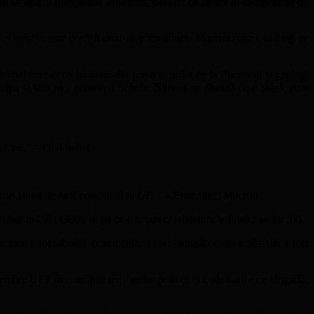
ecou să apară menționat Iohannis, pentru că apare în fotografiile de
La mesaje, este depășit doar de președintele Macron (șase), în timp ce
nțial sunt dezechilibrații din presa la ordin de la București și gradații
poziția să stea nici germanul Scholz. Nimeni nu discută cu o slugă, cum
nostru.”
– Olaf Scholz
nei statut de țară candidată la UE.”
– Emmanuel Macron
idată la UE (1999), după ce a depus candidatura la finalul anilor ’80.
n care a fost abolită democrația, a fost impusă cenzura oficială, a fost
embre UE? În condițiile tensiunilor politice și diplomatice cu Ungaria,