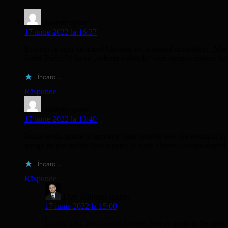
Anonim
spune:
17 iunie 2022 la 16:37
Evident ca sunt de acord ! Acesta era si sensul cuvintelor: „Mie
Iustin Parvu ?) Sa ne „salvam sufletele” cum spunea undeva Sol
Încarc...
Răspunde
Anonim
spune:
17 iunie 2022 la 13:40
Dostoievski spune in aproape toate operele sale (de exemplu in ca
merge mereu inainte fara a putea fi oprit. Dumneavostra suntet
Încarc...
Răspunde
Dan Tomozei
spune:
17 iunie 2022 la 15:00
În mod cert, totul merge înainte, fără să poată să fie oprit