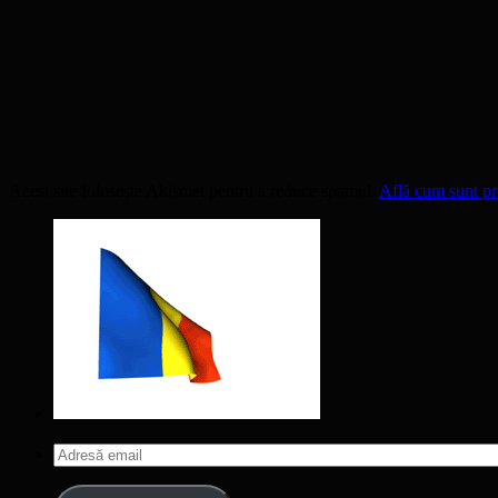
Acest site folosește Akismet pentru a reduce spamul.
Află cum sunt pro
Adresă
email