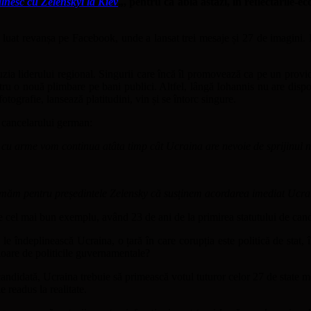
tâlnesc cu Zelenskyi la Kiev
„, pentru ca abia astăzi, în reflectările-
 luat revanșa pe Facebook, unde a lansat trei mesaje și 27 de imagini. 
zia liderului regional. Singurii care încă îl promovează ca pe un provide
entru o nouă plimbare pe bani publici. Altfel, lângă Iohannis nu are dis
otografie, lansează platitudini, vin și se întorc singure.
l cancelarului german:
 cu arme vom continua atâta timp cât Ucraina are nevoie de sprijinul 
irmăm pentru președintele Zelensky că susținem acordarea imediat Ucrai
 cel mai bun exemplu, având 23 de ani de la primirea statutului de cand
e îndeplinească Ucraina, o țară în care corupția este politică de stat, î
icioare de politicile guvernamentale?
ndidată, Ucraina trebuie să primească votul tuturor celor 27 de state m
e readus la realitate.