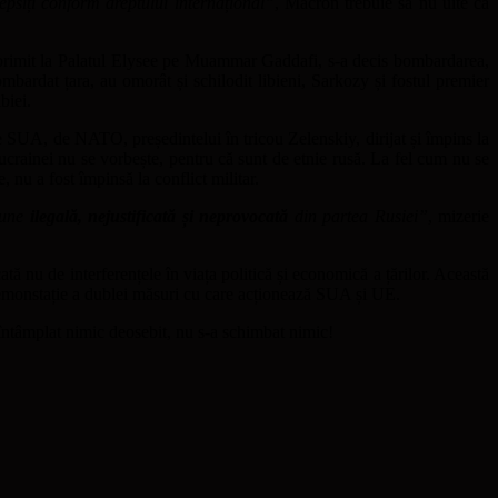
depsiți conform dreptului internațional”
, Macron trebuie să nu uite că
l-a primit la Palatul Elysee pe Muammar Gaddafi, s-a decis bombardarea,
mbardat țara, au omorât și schilodit libieni, Sarkozy și fostul premier
biei.
 de SUA, de NATO, președintelui în tricou Zelenskiy, dirijat și împins la
 ucrainei nu se vorbește, pentru că sunt de etnie rusă. La fel cum nu se
 nu a fost împinsă la conflict militar.
iune
ilegală, nejustificată și neprovocată
din partea Rusiei”
, mizerie
tă nu de interferențele în viața politică și economică a țărilor. Această
ă demonstație a dublei măsuri cu care acționează SUA și UE.
 întâmplat nimic deosebit, nu s-a schimbat nimic!