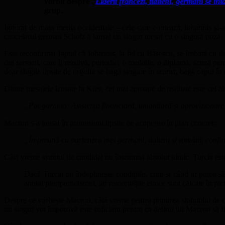
vorbit despre „
Liderii francezi, italieni, germani se în
grup.
Ignorat de mass media occidentale – cele care contează, Iohannis și-a
cancelarul german Scholz a lansat un singur mesaj cu o singură poză.
Este reconfirmat faptul că Iohannis, la fel ca Băsescu, se îmbată cu ilu
din servicii, care îi rezolvă, periodic, o medalie, o diplomă, scuză p
doar slugile lipsite de orgoliu se bagă singure în seamă, bagă capul în f
Dintre mesajele lansate la Kiev, cel mai aproape de realitate este cel a
„Pot garanta: Asistența financiară, umanitară și aprovizionare
Macron s-a lansat în promisiuni lipsite de acoperire în plan concret:
„Împreună cu partenerii mei germani, italieni și români, conf
Câtă vreme statutul de candidat nu înseamnă absolut nimic. Turcia este
Dacă Turcia nu îndeplinește condițiile, cum și când ar putea să l
anulat pluripartidismul, iar minoritățile etnice sunt călcate în p
Despre ce vorbește Macron, câtă vreme pentru primirea statutului de ca
un singur vot împotrivă este suficient pentru ca delirul lui Macron să fi