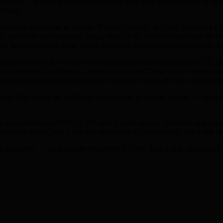
igurarea
„că autorii acestor infracțiuni sunt trași la răspundere și pe
Ucraina.
alt nefericit președinte al Franței, Nicolas Sarkozy, și Libia. După ce 
au interesele euro-atlantice. Apoi, după ce au trimis avioane care au bo
le în care erau cei răniți, pentru a promite ajutor pentru reconstrucția Li
cu localnici, care în mod cert ar fi mulțumit pentru sprijinul dat de UE,
or și femeilor din Donbas, cetățeni ai Ucrainei! Despre acei cetățeni ai
nnis, președintele României, un Zelenskiy al unei țări care, din fericire,
icii zilei, legată de conflictul din Ucraina și anume că este o
„agres
n care extinderea NATO și UE spre Est este legală, justificată și provoca
a crimelor Rusiei, este o altă față nenorocită a Occidentului, este o alt
ă ieri a fost …
„o zi cu adevărat istorică”
! Da. Încă o zi în care nu s-a