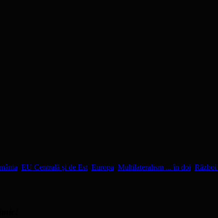
omânia
,
EU Centrală şi de Est
,
Europa
,
Multilateralism ... în doi
,
Război 
nimic!