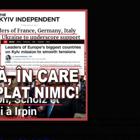
Inutilă și de prost gust, 
nis, cu o valoare egală cu vizitele, la final de săptămână, la Sibiu
i Iohannis apare menționată în presa străină, care scrie despre lide