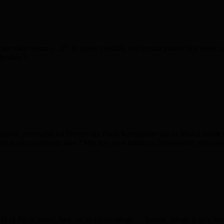
 tare mi-e teama […]”. In aceste conditii, noi nu mai putem face nimic a
jenitin ?
drul procesului lui Dimitri din Fratii Karamazov sau in Idiotul (unde fac
i de acord cu aceasta idee ? Mie tare mi-e teama ca Dostoievski prin ce
. O să fiți de acord, însă, că nu tot ce merge … înainte, merge și spre bin