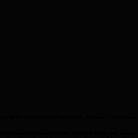
vizita de ieri făcută la Kiev și Irpin de cei „trei+unu”. O vizită care
.
rii Franței, Germaniei și Italiei. Până și în China, ieri, presa a