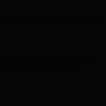
ltceva decat sa incercam a ne salva individual (cum afirma Parintele
e si o analiza stralucita a bisericii catolice) ca progresismul va
ea ce a spus acum aproximativ 160 de ani. are dreptate…
e.