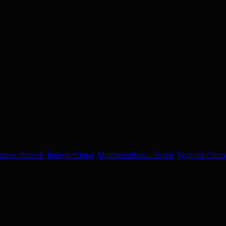
presa chineză
,
Înţelege China
,
Multilateralism ... în doi
,
Veşti din China