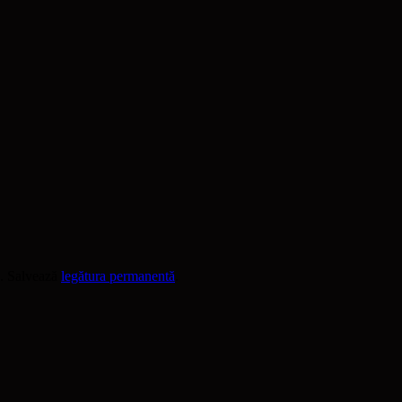
. Salvează
legătura permanentă
.