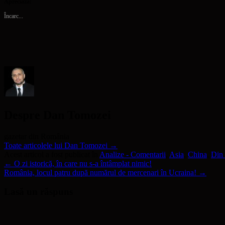
Apreciază:
Facebook(Se
deschide
LinkedIn(Se
într-
legătură
deschide
într-
deschide
o
prin
Încarc...
într-
o
într-
fereastră
email
o
fereastră
o
nouă)
unui
fereastră
nouă)
fereastră
prieten(Se
nouă)
nouă)
deschide
într-
o
fereastră
nouă)
Despre Dan Tomozei
gazetar din România
Toate articolele lui Dan Tomozei
→
Acest articol a fost publicat în
Analize - Comentarii
,
Asia
,
China
,
Din 
←
O zi istorică, în care nu s-a întâmplat nimic!
România, locul patru după numărul de mercenari în Ucraina!
→
Lasă un răspuns