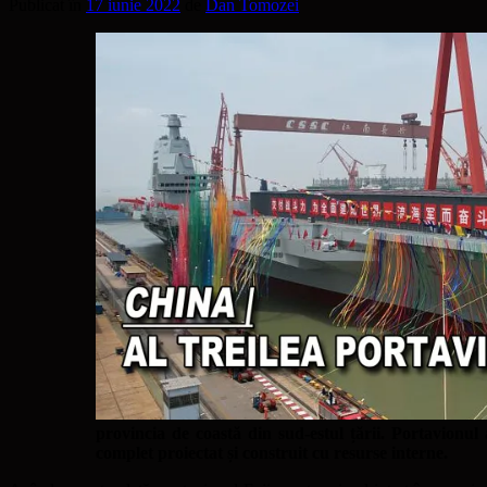
Publicat în
17 iunie 2022
de
Dan Tomozei
provincia de coastă din sud-estul țării. Portavionu
complet proiectat și construit cu resurse interne.