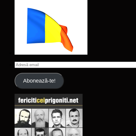
Adresă
email
Abonează-te!