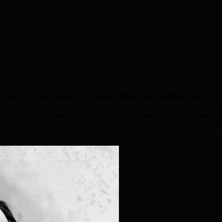
ATE, SUVERANITATE ŞI UNITATE NAŢIONALĂ!
naţionale din ultimele decenii, caracterizate printr-o continuă şi alarmant
ator sau al unei exagerate „corectitudini politice”, dar şi cu multe acţi