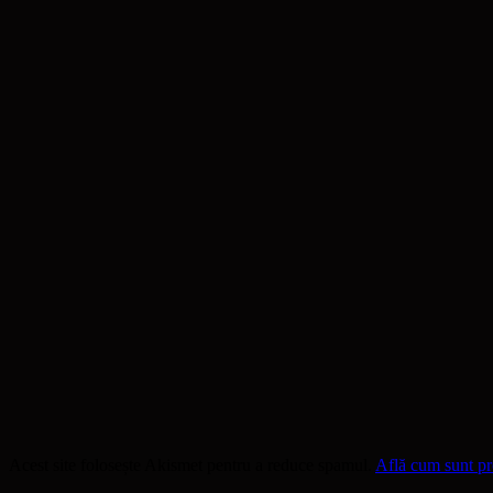
Acest site folosește Akismet pentru a reduce spamul.
Află cum sunt pro