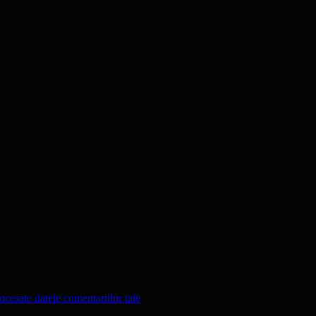
cesate datele comentariilor tale
.