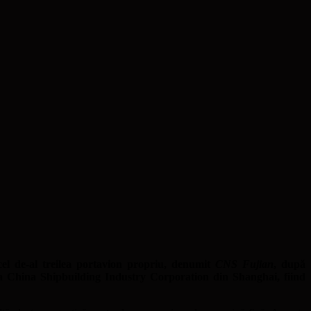
 cel de-al treilea portavion propriu, denumit
CNS Fujian
, după
nia China Shipbuilding Industry Corporation din Shanghai, fiind