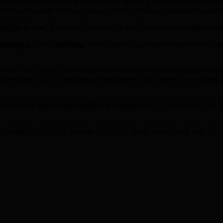
 armatei chineze dotat cu un sistem de lansare a aeronavelor cu catapu
 două portavioane doadte cu rampă pentru lansarea avioanelor. De asemen
.000 de tone, portavionul urmează să intre în perioada de testare compl
aoning
și
CNS Shandong
, ambele au un deplasament standard de apr
brie 2012, a fost construit pe structura unui portavion nefinalizat din 
Decembrie 2017, a fost primul dezvoltat pe plan intern. Pe o structură
mare număr de
portavioane militare în funcțiune
(11), urmate de China, It
e condus de SUA (3), Japonia (2), China, Italia, India, Franța câte 1.