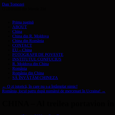
Dan Tomozei
O cărămidă din Marele Zid
Sari
Prima pagină
la
ABOUT
conținut
China
China din R. Moldova
China din România
CONTACT
EU – China
FOTOGRAFII DE POVESTE
INSTITUTUL CONFUCIUS
R. Moldova din China
România
România din China
SĂ ÎNVĂŢĂM CHINEZA
←
O zi istorică, în care nu s-a întâmplat nimic!
România, locul patru după numărul de mercenari în Ucraina!
→
CHINA – Al treilea portavion în 