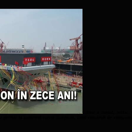
China a lansat, astăzi,
l a predat la șantierul naval Jiangnan, fiind construit de compa