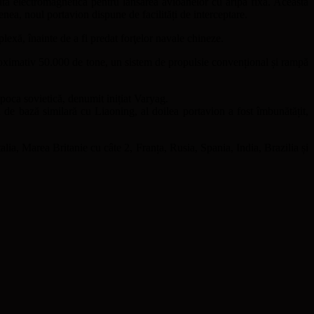
ltă electromagnetică pentru lansarea avioanelor cu aripă fixă. Aceasta
ea, noul portavion dispune de facilități de interceptare.
exă, înainte de a fi predat forţelor navale chineze.
oximativ 50.000 de tone, un sistem de propulsie convențional și rampă
epoca sovietică, denumit inițiat Varyag.
 de bază similară cu Liaoning, al doilea portavion a fost îmbunătățit,
alia, Marea Britanie cu câte 2, Franța, Rusia, Spania, India, Brazilia și