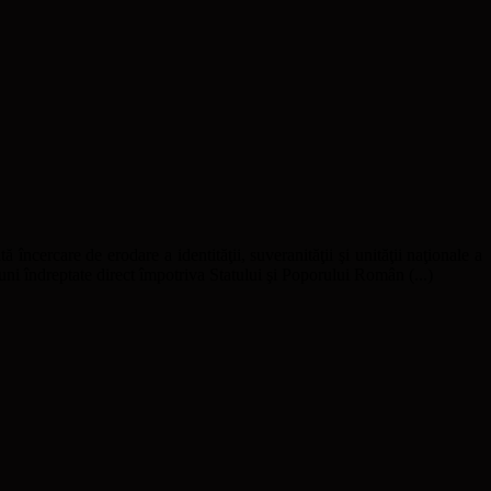
ă încercare de erodare a identităţii, suveranităţii şi unităţii naţionale a
uni îndreptate direct împotriva Statului şi Poporului Român (...)