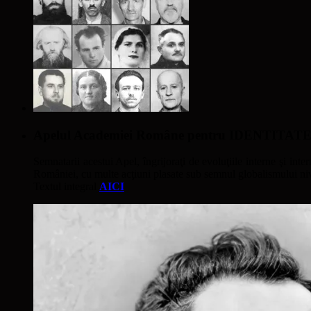
Apelul Academiei Române pentru IDENTIT
Semnatarii acestui Apel, îngrijoraţi de evoluţiile interne şi inter
României, cu multe acţiuni plasate sub semnul globalismului nivel
Textul integral
AICI