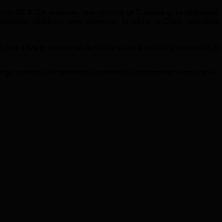
ategiile SUA. De asemenea, este stringent ca România să își regăsească
 atitudinea sfidătoare, prost superioară, în relația cu China, remediind
însă a fost și continuă să fie utilizat ca armă politică și economică, a
eijingul nefiind deloc intimidat de presiunile Occidentului colectiv, deloc