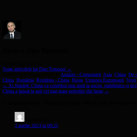
nouă)
nouă)
deschide
într-
o
fereastră
nouă)
Despre Dan Tomozei
gazetar din România
Toate articolele lui Dan Tomozei
→
Acest articol a fost publicat în
Analize - Comentarii
,
Asia
,
China
,
De d
China
,
România
,
România - China
,
Rusia
,
Uniunea Europeană
,
Veşti
←
Xi Jinping: China va contribui mai mult la pacea, stabilitatea și de
China a lansat la apă cel mai mare petrolier din lume
→
2 răspunsuri la
China, așa cum este și cum ar trebui în
Emilian
spune:
3 aprilie 2023 la 00:25
Excelente informatii despre China.