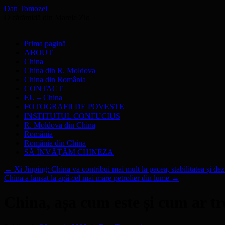
Dan Tomozei
O cărămidă din Marele Zid
Sari
Prima pagină
la
ABOUT
conținut
China
China din R. Moldova
China din România
CONTACT
EU – China
FOTOGRAFII DE POVESTE
INSTITUTUL CONFUCIUS
R. Moldova din China
România
România din China
SĂ ÎNVĂŢĂM CHINEZA
←
Xi Jinping: China va contribui mai mult la pacea, stabilitatea și de
China a lansat la apă cel mai mare petrolier din lume
→
China, așa cum este și cum ar tr