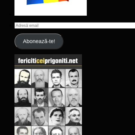
Adresă
email
Abonează-te!