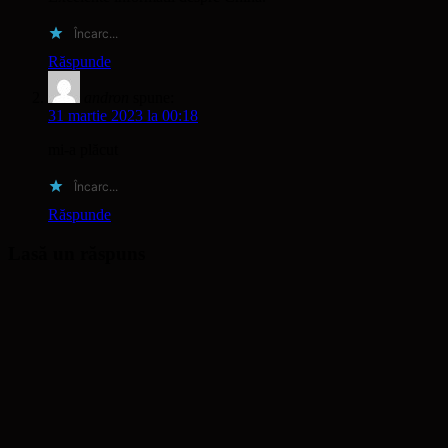
Încarc...
Răspunde
andron
spune:
31 martie 2023 la 00:18
mi-a plăcut
Încarc...
Răspunde
Lasă un răspuns