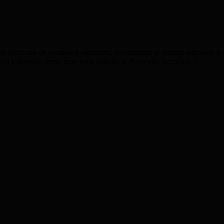
ă încercare de erodare a identităţii, suveranităţii şi unităţii naţionale a
uni îndreptate direct împotriva Statului şi Poporului Român (...)