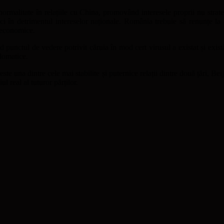
a normalitate în relațiile cu China, promovând interesele proprii nu str
gici în detrimentul intereselor naționale. România trebuie să renunțe la
r economice.
unctul de vedere potrivit căruia în mod cert virusul a existat și există, 
plomatice.
este una dintre cele mai stabilite și puternice relații dintre două țări, B
l real al tuturor părților.