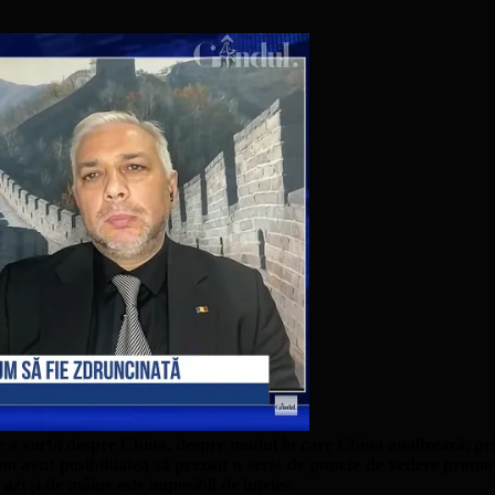
 vorbi despre China, despre modul în care China analizează, priveș
am avut posibilitatea să prezint o serie de puncte de vedere promova
i și de mâine este imposibil de înțeles.