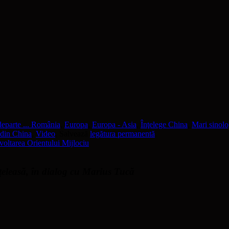
eparte ... România
,
Europa
,
Europa - Asia
,
Înţelege China
,
Mari sinolo
 din China
,
Video
. Salvează
legătura permanentă
.
zvoltarea Orientului Mijlociu
țeleasă, în dialog cu Marius Tucă