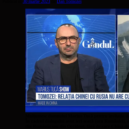
Publicat în
30 martie 2023
de
Dan Tomozei
Mulțumesc domnului Marius Tucă pentru invitația de a
În cadrul dialogului avut ieri seară (ora României), 
din România sau din Occident, fără de care China de az