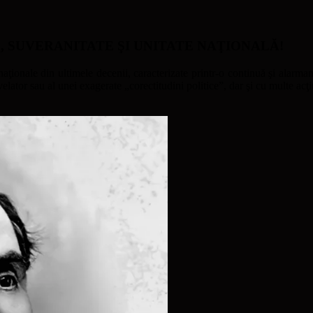
ATE, SUVERANITATE ŞI UNITATE NAŢIONALĂ!
naţionale din ultimele decenii, caracterizate printr-o continuă şi alarmant
ator sau al unei exagerate „corectitudini politice”, dar şi cu multe acţi