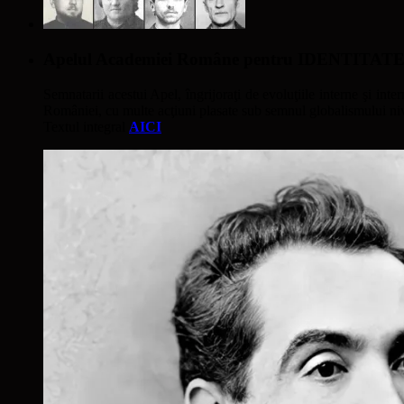
Apelul Academiei Române pentru IDENTIT
Semnatarii acestui Apel, îngrijoraţi de evoluţiile interne şi inter
României, cu multe acţiuni plasate sub semnul globalismului nivel
Textul integral
AICI