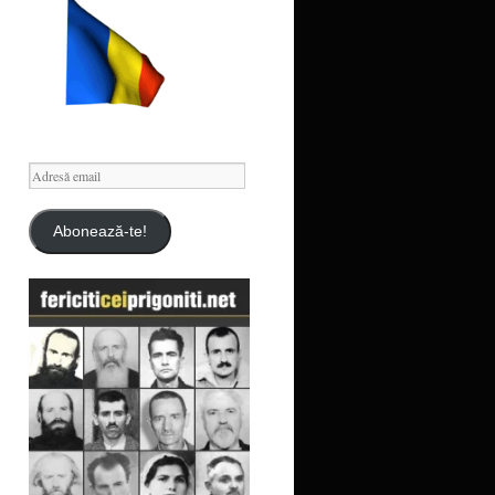
Adresă
email
Abonează-te!