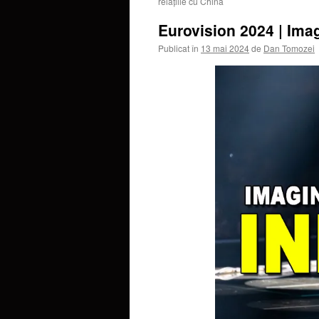
relațiile cu China
Eurovision 2024 | Ima
Publicat în
13 mai 2024
de
Dan Tomozei