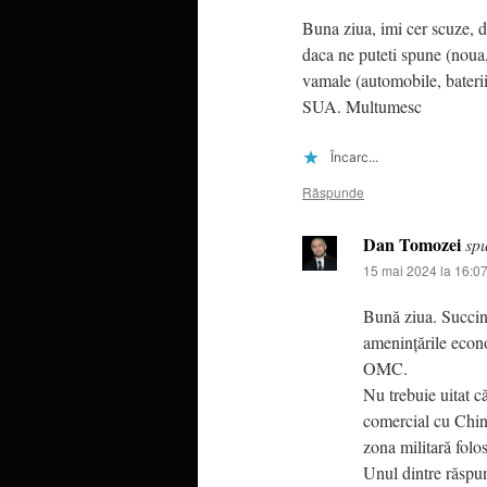
Buna ziua, imi cer scuze, d
daca ne puteti spune (noua, 
vamale (automobile, baterii
SUA. Multumesc
Încarc...
Răspunde
Dan Tomozei
sp
15 mai 2024 la 16:0
Bună ziua. Succin
amenințările econo
OMC.
Nu trebuie uitat 
comercial cu China
zona militară folo
Unul dintre răspuns