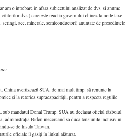
ar am o intrebare in afara subiectului analizat de dvs. si anume
cititorilor dvs.) care este reactia guvernului chinez la noile taxe
, seringi, ace, minerale, semiconductori) anuntate de presedintele
une:
7
t, China avertizează SUA, de mai mult timp, să renunțe la
mice și la retorica supracapacității, pentru a respecta regulile
că, sub mandatul Donal Trump, SUA au declașat oficial războiul
, administrația Biden înecercând să ducă tensiunile inclusiv în
sindu-se de Insula Taiwan.
urile oficiale îl găsiți în linkul alăturat.