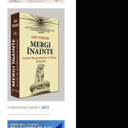
COMANDĂ CARTEA
AICI
_________________________