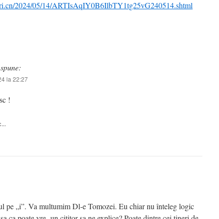
n.cri.cn/2024/05/14/ARTIsAqIY0B6IlbTY1tg25vG240514.shtml
spune:
4 la 22:27
c !
...
ul pe „i”. Va multumim Dl-e Tomozei. Eu chiar nu înteleg logic
 ca poate vre -un cititor sa ne explice? Poate dintre cei tineri de