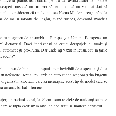
nduce la prăbușirea socială, pentru că, având astfel de modele
descoperi brusc că nu mai vor să fie nimic, că nu vor mai dori să
implul considerent că unul cum este Nemo Mettler a reușit până la
ama de ras și salonul de unghii, având succes, devenind mândria
pentru imaginea de ansamblu a Europei și a Uniunii Europene, un
l dictatorial. Dacă îndrăznești să critici derapajele culturale și
n, automat ești pro-Putin. Dar unde ați văzut în Rusia sau în țările
ecadență?
ră cu lipsa de limite, cu dreptul unor invizibili de a specula și de a
sau nefericite. Anual, miliarde de euro sunt direcționați din bugetul
organizații, asociații, care să încurajeze acest tip de model care se
cia umană: bărbat – femeie.
or, un pericol social, la fel cum sunt rețelele de traficanți scăpate
 care se luptă exclusiv la nivel de declarații să limiteze dezastrul.