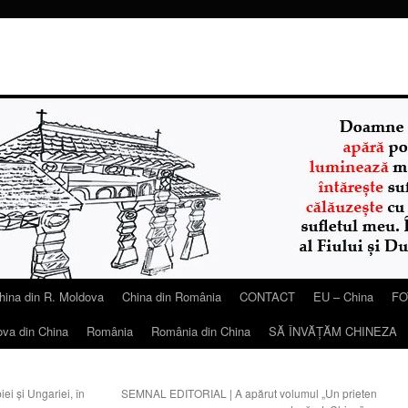
hina din R. Moldova
China din România
CONTACT
EU – China
FO
ova din China
România
România din China
SĂ ÎNVĂŢĂM CHINEZA
ei și Ungariei, în
SEMNAL EDITORIAL | A apărut volumul „Un prieten