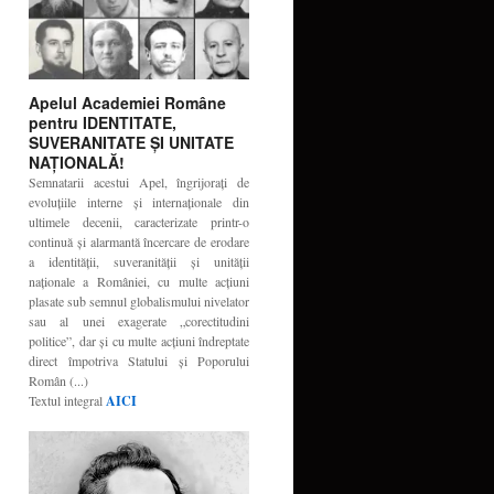
Apelul Academiei Române
pentru IDENTITATE,
SUVERANITATE ŞI UNITATE
NAŢIONALĂ!
Semnatarii acestui Apel, îngrijoraţi de
evoluţiile interne şi internaţionale din
ultimele decenii, caracterizate printr-o
continuă şi alarmantă încercare de erodare
a identităţii, suveranităţii şi unităţii
naţionale a României, cu multe acţiuni
plasate sub semnul globalismului nivelator
sau al unei exagerate „corectitudini
politice”, dar şi cu multe acţiuni îndreptate
direct împotriva Statului şi Poporului
Român (...)
Textul integral
AICI