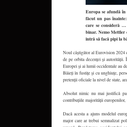
Europa se afundă în 
făcut un pas înainte:
care se consideră …
binar. Nemo Mettler d
intră să facă pipi la b
Noul câștigător al Eurovision 2024 es
de pe orbita decenței și autorității. 
Europei și ai lumii occidentale au d
Băieți în fustițe și cu unghiuțe, pe
pretenții oficiale la nivel de state, ar
Absolut nimic nu mai justifică pa
contribuțiile majorității europenilor
Dacă acesta a ajuns modelul europe
major care ar trebui semnalizat poli