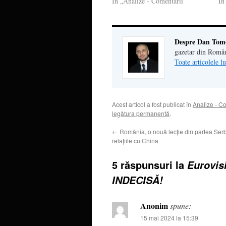
În „Analize - Comentarii”
În
Despre Dan Tom
gazetar din Româ
Toate articolele 
Acest articol a fost publicat în
Analize - C
legătura permanentă
.
←
România, o nouă lecție din partea Serbi
relațiile cu China
5 răspunsuri la
Eurovis
INDECISĂ!
Anonim
spune:
15 mai 2024 la 15:39