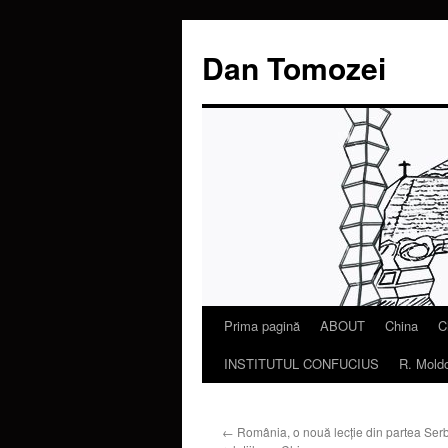
Dan Tomozei
Prima pagină
ABOUT
China
C
Sari
INSTITUTUL CONFUCIUS
R. Mold
la
conținut
←
România, o nouă lecție din partea Serbi