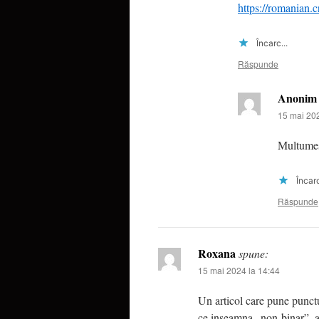
https://romania
Încarc...
Răspunde
Anonim
15 mai 202
Multumes
Încarc
Răspunde
Roxana
spune:
15 mai 2024 la 14:44
Un articol care pune punct
ce inseamna „non-binar”, asa