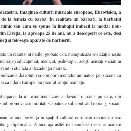
dezastru. Imaginea culturii muzicale europene, Eurovision, a
 de la femeia cu barbă (în realitate un bărbat), la bărbatul
 nimic sau cum se spune în limbajul imbecil la modă: non-
in Elveția, la aproape 25 de ani, nu a descoperit ce este, deși
ăieți și folosește aparate de bărbierit.
te un rezultat al mafiei globale care manipulează societățile ieșite
Încurajați educațional, medical, psihologic, acești asistați sociali ai
evenit o etichetă a decadenței morale.
rsonificarea diavolului și comportamentelor animalice pe o scenă cu
ată că liderii Europei au pierdut simțul realității.
rticiparea la un eveniment care a devenit o scenă pe care, din
, sunt promovate minorități scăpate de sub controlul moral și social.
an, atunci prezența în spațiul cultural european devine un risc
tic și diplomatic. A încuraja astfel de manifestări este sinucidere