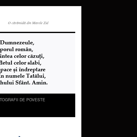
O cărămidă din Marele Zid
TOGRAFII DE POVESTE