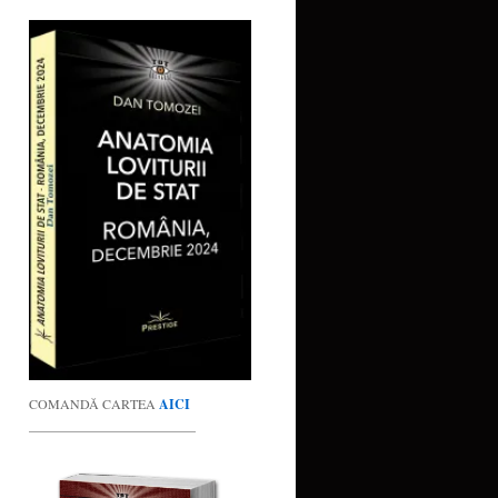
COMANDĂ CARTEA
AICI
_________________________