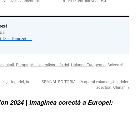
 „Analize - Comentarii”
În „EU Centrală şi de Est”
ozei
nia
lui Dan Tomozei
→
omentarii
,
Europa
,
Multilateralism ... în doi
,
Uniunea Europeană
. Salvează
ei și Ungariei, în
SEMNAL EDITORIAL | A apărut volumul „Un prieten
adevărat, China”
→
ion 2024 | Imaginea corectă a Europei: