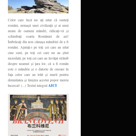
Celor care încă nu aţi uitat că sunteţi
români, urmaşii unei civilizaţii şi ai unui
neam de oameni mândri, ridicaţi-vă şi
schimbaţi soarta României de azi!
Îmbrăcaţi din nou cămaşa mândriei de a fi
români. Ajutaţi-i pe toţi cei care au uitat
cine sunt, pe toţi cei care nu au ştiut
niciodată, pe toţi cei care au învăţat strâmb
despre neamul şi ţara lor, că a fi român
este o mândrie şi o datorie de onoare în
faţa celor care au trăit şi murit pentru
demnitatea şi liniştea acestui popor mereu
încercat! (...) Textul integral
AICI