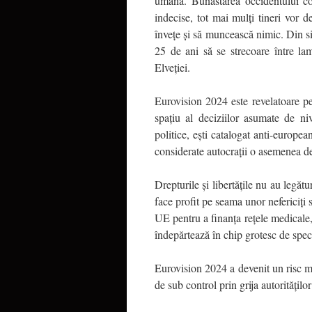
umană. Bunăstarea occidentului co
indecise, tot mai mulți tineri vor 
învețe și să muncească nimic. Din s
25 de ani să se strecoare între l
Elveției.
Eurovision 2024 este revelatoare 
spațiu al deciziilor asumate de nive
politice, ești catalogat anti-europea
considerate autocrații o asemenea d
Drepturile și libertățile nu au legătu
face profit pe seama unor nefericiți 
UE pentru a finanța rețele medicale, 
îndepărtează în chip grotesc de spe
Eurovision 2024 a devenit un risc maj
de sub control prin grija autorităților