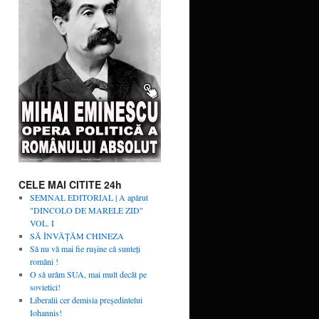
CELE MAI CITITE 24h
SEMNAL EDITORIAL | A apărut
"DINCOLO DE MARELE ZID"
VOL. I
SĂ ÎNVĂŢĂM CHINEZA
Să nu vă mai fie rușine că sunteți
români !
O să urâm SUA, mai mult decât pe
sovietici!
Liberalii cer demisia preşedintelui
Iohannis!