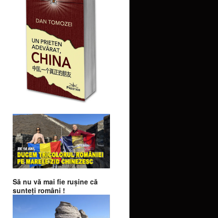
Să nu vă mai fie ruşine că
sunteţi români !