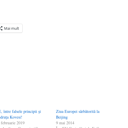
Mai mult
ră
n(Se
de
tră
, între falsele principii și
Ziua Europei sărbătorită la
druța Kovesi!
Beijing
 februarie 2019
9 mai 2014