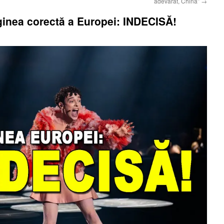
adevărat, China”
→
ginea corectă a Europei: INDECISĂ!