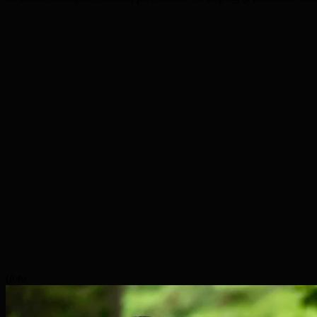
(
foto j