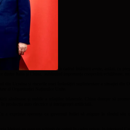
În cadrul întâlnirii avute, astăzi, cu p
or dintre Italia și China, subliniind importanța cooperării echilibrate, r
l din Ucraina și riscurile unei înrăutățiri suplimentare a situației din O
tate al Organizației Națiunilor Unite.
rii sănătoase și stabile a relațiilor bilaterale. China dorește să promov
producția auto electrice și inteligenței artificială.
Cu a exprimat speranța ca guvernul Italiei să asigure la rândul său un
rgia Meloni au avut un schimb de opinii în cadru privat, în interiorul Case