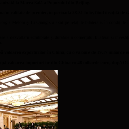
rganizată la Marea Sală a Poporului din Beijing.
a în calitate de premier, în perioada 28-31 Iulie, fiind însoțită de 
iorgia Meloni și Li Qiang s-a axat pe relațiile bilaterale, în condițiil
a dezvoltării echilibrate și durabile a comerțului bilateral și investițiil
n.
ă valoarea exporturilor în China, cu o valoare de 19,17 miliarde 
upă valoarea importurilor din China cu 48 miliarde euro, după Ola