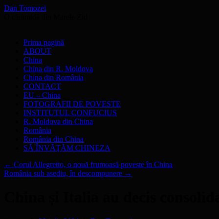
Dan Tomozei
O cărămidă din Marele Zid
Sari
Prima pagină
la
ABOUT
conținut
China
China din R. Moldova
China din România
CONTACT
EU – China
FOTOGRAFII DE POVESTE
INSTITUTUL CONFUCIUS
R. Moldova din China
România
România din China
SĂ ÎNVĂŢĂM CHINEZA
←
Corul Allegretto, o nouă frumoasă poveste în China
România sub asediu, în descompunere
→
China și Italia au decis consoli