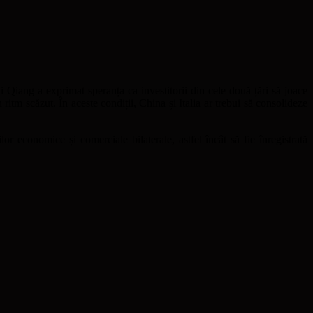
i Qiang a exprimat speranța ca investitorii din cele două țări să joace
ritm scăzut. În aceste condiții, China și Italia ar trebui să consolideze
or economice și comerciale bilaterale, astfel încât să fie înregistrată