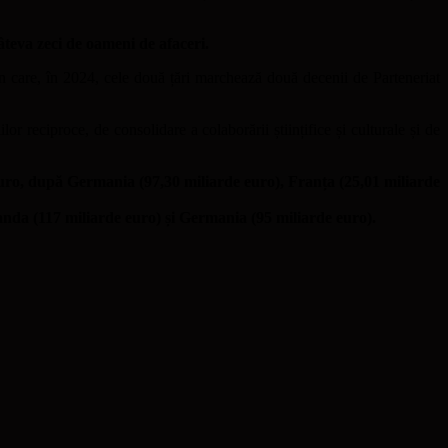
câteva zeci de oameni de afaceri.
e în care, în 2024, cele două țări marchează două decenii de Parteneriat
or reciproce, de consolidare a colaborării științifice și culturale și de
euro, după Germania (97,30 miliarde euro), Franța (25,01 miliarde
nda (117 miliarde euro) și Germania (95 miliarde euro).