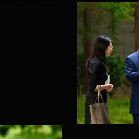
os/
governo.it
)