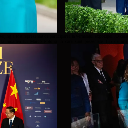
ijing a fost reprezentat de participarea la vernisajul expoziției „O căl
la moartea lui Marco Polo și în care sunt prezentate 135 de artefa