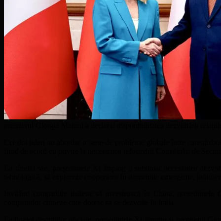
premierul Giorgia Meloni a declarat disponibilitatea dezvoltării relațiil
Cei doi lideri au abordat o serie de probleme globale între care războiu
fiind de acord cu privire la necesitatea reformării Consiliului de Securi
La rândul său, președintele Xi Jinping a subliniat necesitatea dezvoltă
tehnologică, să exploreze cooperarea în domeniile emergente, inclusiv în 
Invitând companiile italiene să investească în China, președintele 
companiilor chineze care doresc să se dezvolte în Italia.
La finalul discuțiilor oficiale, președintele Xi Jinping și premierul Gio