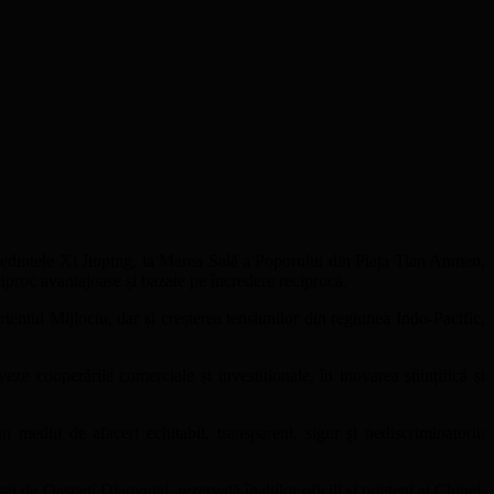
reședintele Xi Jinping, la Marea Sală a Poporului din Piața Tian Anmen,
eciproc avantajoase și bazate pe încredere reciprocă.
rientul Mijlociu, dar și creșterea tensiunilor din regiunea Indo-Pacific,
eze cooperările comerciale și investiționale, în inovarea științifică și
 mediu de afaceri echitabil, transparent, sigur și nediscriminatoriu
i de Oaspeți Diaoyutai, rezervată înalților oficili și prieteni ai Chinei.