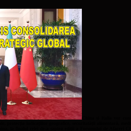
China și Italia vor con
le, protecția indicațiilor geografice, securitatății alimentară, med
hina, la finalul celei de-a șaptea ediții a Forumului de Afaceri C