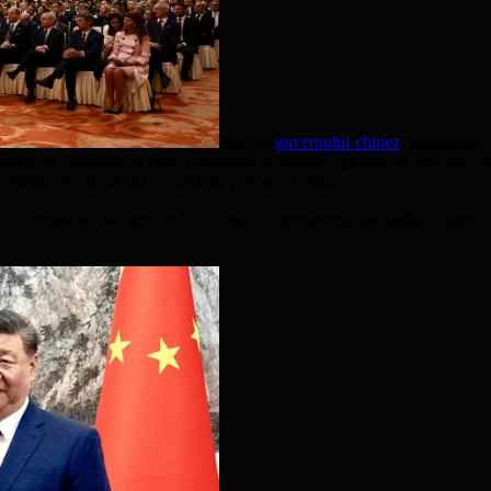
Potrivit
guvernului chinez
, premierul L
ale, în condițiile în care, redresarea economică globală se face într-un 
tării celor două țări, a subliniat premierul chinez.
 continua să fie aprofundat, odată cu menținerea stabilității cooperăril