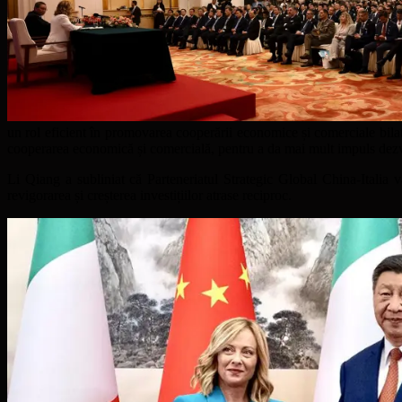
un rol eficient în promovarea cooperării economice și comerciale bilater
cooperarea economică și comercială, pentru a da mai mult impuls dezvol
Li Qiang a subliniat că Parteneriatul Strategic Global China-Italia va
revigorarea și creșterea investițiilor atrase reciproc.