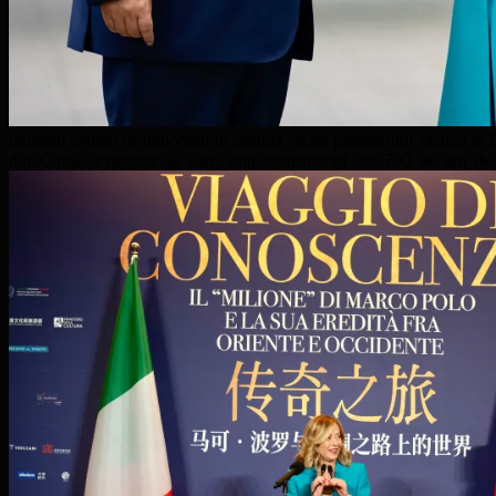
moment extrem de important în agenda vizitei premierului Meloni la Be
din China, expoziție în care sunt comemorați cei 700 de ani de 