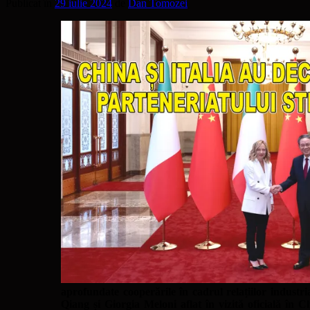
Publicat în
29 iulie 2024
de
Dan Tomozei
aprofundate cooperările în cadrul relațiilor industria
Qiang și Giorgia Meloni aflat în vizită oficială în C