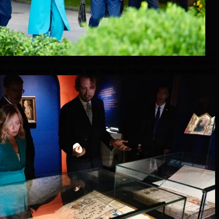
Un
ătorie a cunoașterii”, eveniment găzduit luni de Monumentul Mileniului
cte aparținând muzeelor din Italia și China. (
foto jos/
governo.it
)