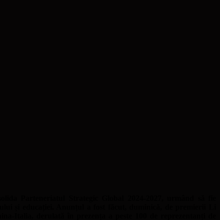
solida Parteneriatul Strategic Global 2024-2027, urmând să fie
iului și educației. Anunțul a fost făcut, duminică, de premierii Li
hina-Italia, derulată în prezența a peste 100 de reprezentanți de