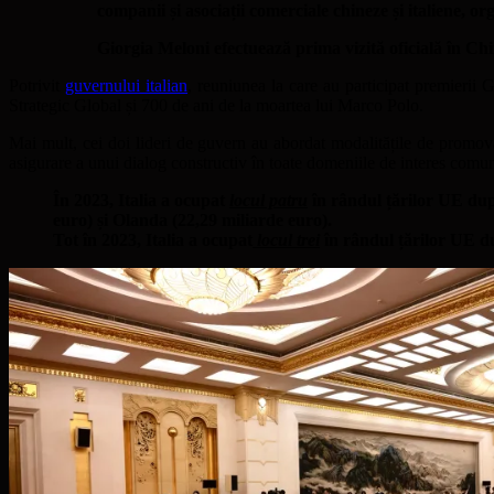
companii și asociații comerciale chineze și italiene, o
Giorgia Meloni efectuează prima vizită oficială în Chin
Potrivit
guvernului italian
, reuniunea la care au participat premierii G
Strategic Global și 700 de ani de la moartea lui Marco Polo.
Mai mult, cei doi lideri de guvern au abordat modalitățile de promovare 
asigurare a unui dialog constructiv în toate domeniile de interes comu
În 2023, Italia a ocupat
locul patru
în rândul țărilor UE dup
euro) și Olanda (22,29 miliarde euro).
Tot în 2023, Italia a ocupat
locul trei
în rândul țărilor UE d