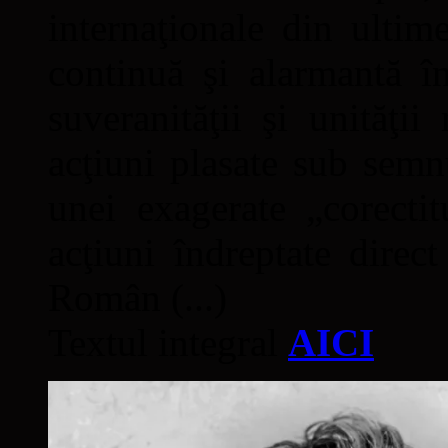
internaţionale din ultime
continuă şi alarmantă în
suveranităţii şi unităţi
acţiuni plasate sub semn
unei exagerate „corectit
acţiuni îndreptate direc
Român (...)
Textul integral
AICI