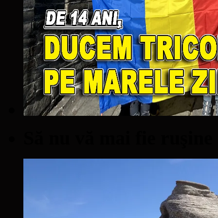
Să nu vă mai fie ruşine