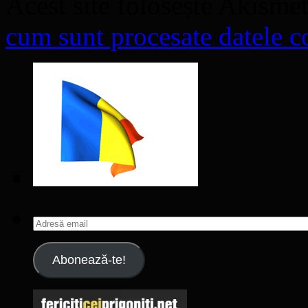
Acest site folosește Akisme
cum sunt procesate datele co
Adresă
email
Abonează-te!