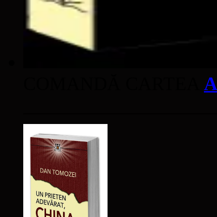
COMANDĂ CARTEA
A
____________________