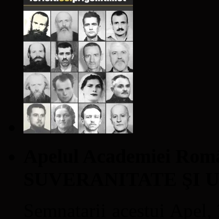
Apelul Academiei Ro
SUVERANITATE ŞI 
Semnatarii acestui Apel, î