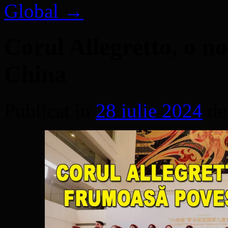
Global
→
Corul Allegretto, o n
China
Publicat în
28 iulie 2024
de