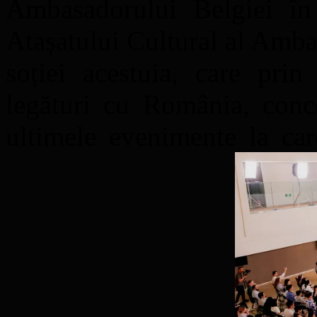
Ambasadorului Belgiei în
Atașatului Cultural al Amba
soției acestuia, care prin
legături cu România, conce
ultimele evenimente la car