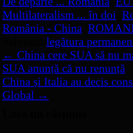
De departe ... România
,
EU 
Multilateralism ... în doi
,
Ro
România - China
,
ROMANI
Salvează
legătura permanen
←
China cere SUA să nu mai
SUA anunță că nu renunță
China și Italia au decis cons
Global
→
Lasă un răspuns