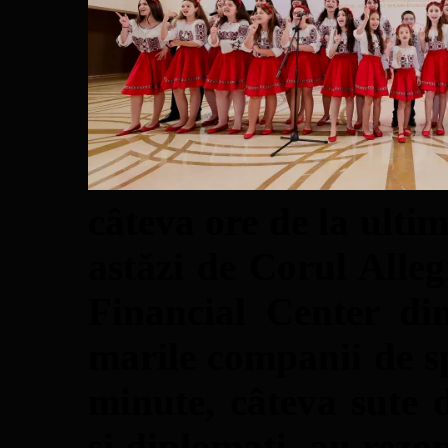
câteva ore de la ulti
astăzi de Corul Alleg
Financial Center di
marile companii de s
minute, câteva sute d
și diplomați, au rezo