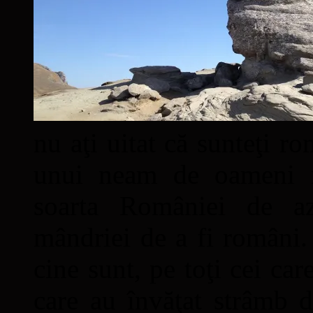
nu aţi uitat că sunteţi ro
unui neam de oameni mâ
soarta României de a
mândriei de a fi români. 
cine sunt, pe toţi cei car
care au învăţat strâmb d