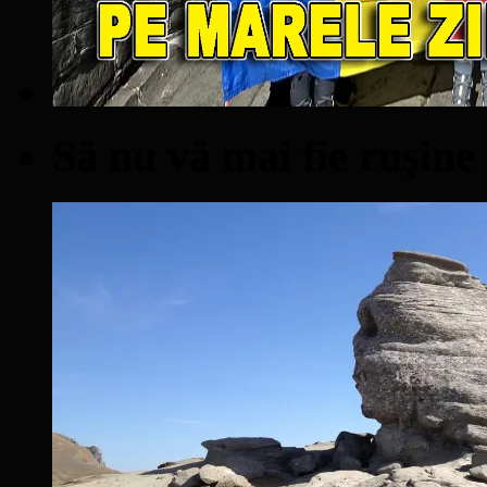
Să nu vă mai fie ruşine