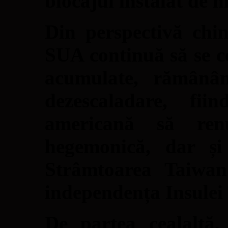
blocajul instalat de m
Din perspectivă chine
SUA continuă să se co
acumulate, rămânâ
dezescaladare, fii
americană să renu
hegemonică, dar și 
Strâmtoarea Taiwan
independența Insulei
De partea cealaltă