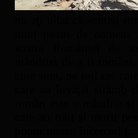
nu aţi uitat că sunteţi ro
unui neam de oameni mâ
soarta României de a
mândriei de a fi români. 
cine sunt, pe toţi cei car
care au învăţat strâmb d
român este o mândrie şi 
care au trăit şi murit pe
popor mereu încercat! (...