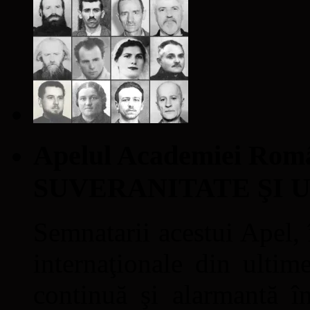
Apelul Academiei Ro
SUVERANITATE ŞI 
Semnatarii acestui Apel, î
internaţionale din ultime
continuă şi alarmantă în