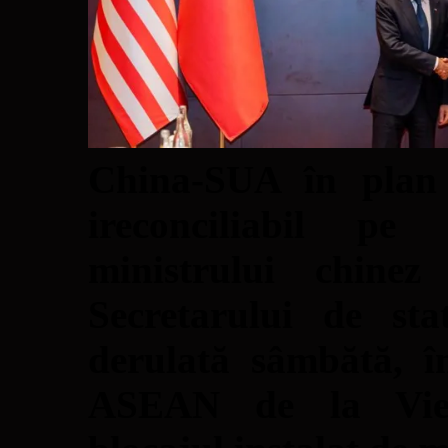
China-SUA în plan 
ireconciliabil pe 
ministrului chine
Secretarului de st
derulată sâmbătă, î
ASEAN de la Vient