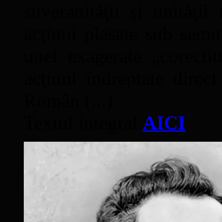
suveranităţii şi unităţi
acţiuni plasate sub semn
unei exagerate „corectit
acţiuni îndreptate direc
Român (...)
Textul integral
AICI