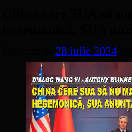
China cere SUA să nu 
hegemonică, SUA anu
Publicat în
28 iulie 2024
de