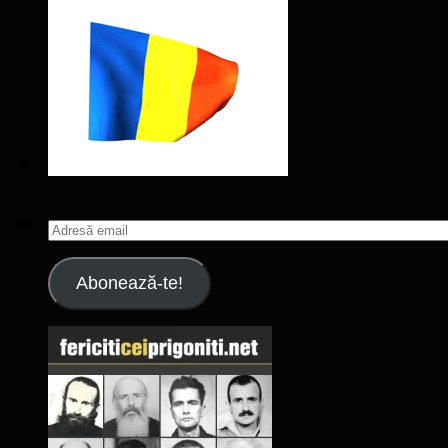
Adresă
email
Abonează-te!