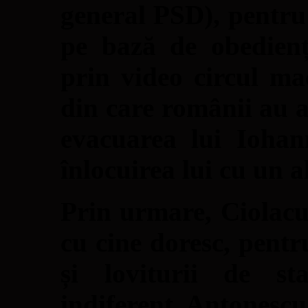
general PSD), pentru 
pe bază de obedienț
prin video circul ma
din care românii au a
evacuarea lui Iohan
înlocuirea lui cu un a
Prin urmare, Ciolacu
cu cine doresc, pentru
și loviturii de s
indiferent, Antonescu 