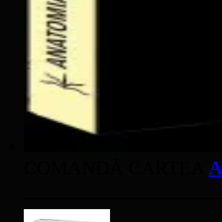
COMANDĂ CARTEA
A
____________________