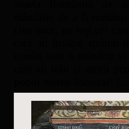
soarta României de a
mândriei de a fi români. 
cine sunt, pe toţi cei car
care au învăţat strâmb d
român este o mândrie şi 
care au trăit şi murit pe
popor mereu încercat! (...