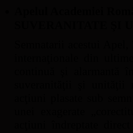
Apelul Academiei Ro
SUVERANITATE ŞI 
Semnatarii acestui Apel, î
internaţionale din ultime
continuă şi alarmantă în
suveranităţii şi unităţi
acţiuni plasate sub semn
unei exagerate „corectit
acţiuni îndreptate direc