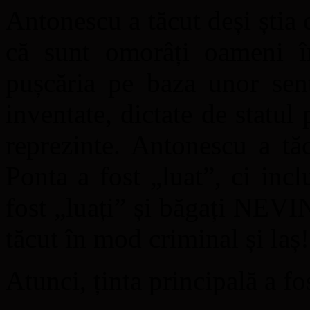
Antonescu a tăcut deși știa 
că sunt omorâți oameni în
pușcăria pe baza unor sent
inventate, dictate de statul 
reprezinte. Antonescu a tă
Ponta a fost „luat”, ci inc
fost „luați” și băgați NEV
tăcut în mod criminal și laș!
Atunci, ținta principală a f