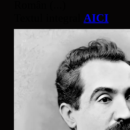
Român (...)
Textul integral
AICI