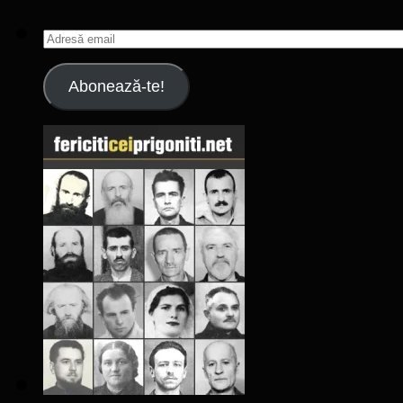
Adresă
email
Abonează-te!