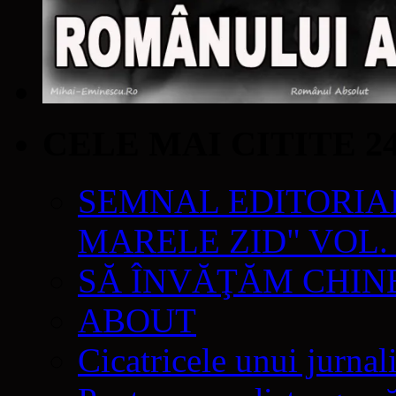
CELE MAI CITITE 2
SEMNAL EDITORIAL 
MARELE ZID" VOL. 
SĂ ÎNVĂŢĂM CHIN
ABOUT
Cicatricele unui jurnal