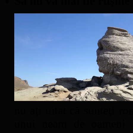
Să nu vă mai fie ruşine
nu aţi uitat că sunteţi ro
unui neam de oameni mâ