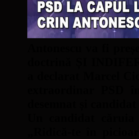
Antonescu va fi preșe
doctrină ȘI INDIF
a declarat Marcel Ci
extraordinar PSD î
desemnat și candidat 
Un candidat căruia 
„Ridică-te în picioa