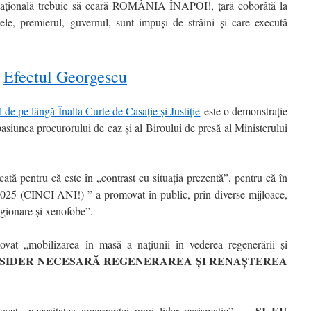
a națională trebuie să ceară ROMÂNIA ÎNAPOI!, țară coborâtă la
tele, premierul, guvernul, sunt impuși de străini și care execută
Efectul Georgescu
 de pe lângă Înalta Curte de Casaţie şi Justiţie
este o demonstrație
pasiunea procurorului de caz și al Biroului de presă al Ministerului
ată pentru că este în „contrast cu situația prezentă”, pentru că în
025 (CINCI ANI!) ” a promovat în public, prin diverse mijloace,
legionare și xenofobe”.
vat „mobilizarea în masă a națiunii în vederea regenerării și
NSIDER NECESARĂ REGENERAREA ȘI RENAȘTEREA
ȘI EU
ovat „necesitatea emergenței unui lider carismatic” …