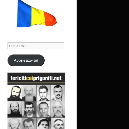
Adresă
email
Abonează-te!