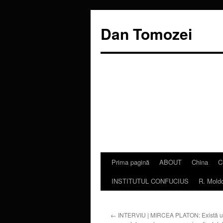
Dan Tomozei
Prima pagină
ABOUT
China
C
Sari
INSTITUTUL CONFUCIUS
R. Mold
la
conținut
←
INTERVIU | MIRCEA PLATON: Există u