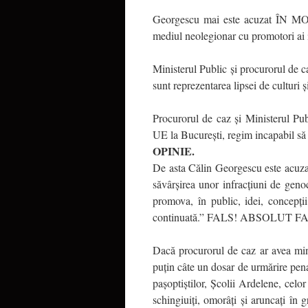
Georgescu mai este acuzat ÎN MOD
mediul neolegionar cu promotori ai 
Ministerul Public și procurorul de ca
sunt reprezentarea lipsei de culturi și
Procurorul de caz și Ministerul Pub
UE la București, regim incapabil să
OPINIE.
De asta Călin Georgescu este acuzat
săvârşirea unor infracţiuni de geno
promova, în public, idei, concepţii
continuată.” FALS! ABSOLUT 
Dacă procurorul de caz ar avea mini
puțin câte un dosar de urmărire penală
pașoptiștilor, Școlii Ardelene, celo
schingiuiți, omorâți și aruncați în 