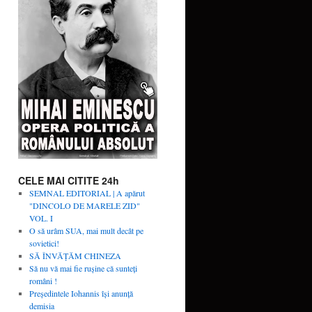
CELE MAI CITITE 24h
SEMNAL EDITORIAL | A apărut
"DINCOLO DE MARELE ZID"
VOL. I
O să urâm SUA, mai mult decât pe
sovietici!
SĂ ÎNVĂŢĂM CHINEZA
Să nu vă mai fie rușine că sunteți
români !
Președintele Iohannis își anunță
demisia