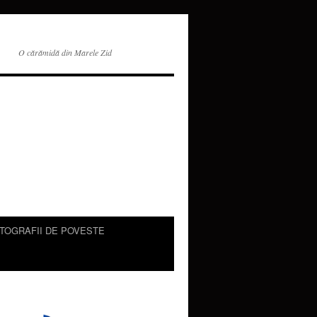
O cărămidă din Marele Zid
TOGRAFII DE POVESTE