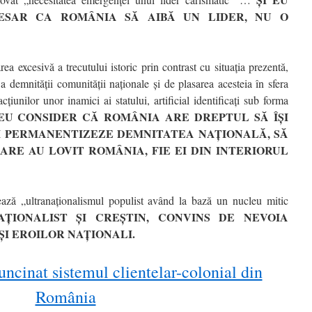
ESAR CA ROMÂNIA SĂ AIBĂ UN LIDER, NU O
ea excesivă a trecutului istoric prin contrast cu situația prezentă,
a demnității comunității naționale și de plasarea acesteia în sfera
țiunilor unor inamici ai statului, artificial identificați sub forma
 EU CONSIDER CĂ ROMÂNIA ARE DREPTUL SĂ ÎȘI
I PERMANENTIZEZE DEMNITATEA NAȚIONALĂ, SĂ
ARE AU LOVIT ROMÂNIA, FIE EI DIN INTERIORUL
ză „ultranaționalismul populist având la bază un nucleu mitic
AȚIONALIST ȘI CREȘTIN, CONVINS DE NEVOIA
I EROILOR NAȚIONALI.
ncinat sistemul clientelar-colonial din
România