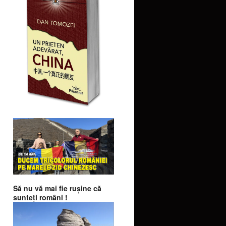
Să nu vă mai fie ruşine că
sunteţi români !