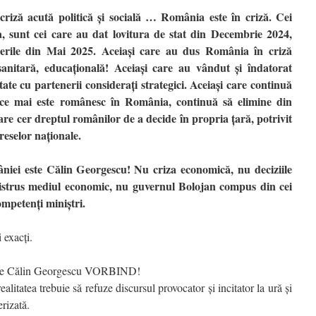
criză acută politică și socială … România este în criză. Cei
a, sunt cei care au dat lovitura de stat din Decembrie 2024,
gerile din Mai 2025. Aceiași care au dus România în criză
anitară, educațională! Aceiași care au vândut și îndatorat
ate cu partenerii considerați strategici. Aceiași care continuă
 ce mai este românesc în România, continuă să elimine din
care cer dreptul românilor de a decide în propria țară, potrivit
tereselor naționale.
iei este Călin Georgescu! Nu criza economică, nu deciziile
istrus mediul economic, nu guvernul Bolojan compus din cei
ompetenți miniștri.
 exacți.
ra pe Călin Georgescu VORBIND!
alitatea trebuie să refuze discursul provocator și incitator la ură și
rizată.