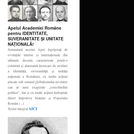
Apelul Academiei Române
pentru IDENTITATE,
SUVERANITATE ŞI UNITATE
NAŢIONALĂ!
Semnatarii acestui Apel, îngrijoraţi de
evoluţiile interne şi internaţionale din
ultimele decenii, caracterizate printr-o
continuă şi alarmantă încercare de erodare
a identităţii, suveranităţii şi unităţii
naţionale a României, cu multe acţiuni
plasate sub semnul globalismului nivelator
sau al unei exagerate „corectitudini
politice”, dar şi cu multe acţiuni îndreptate
direct împotriva Statului şi Poporului
Român (...)
Textul integral
AICI