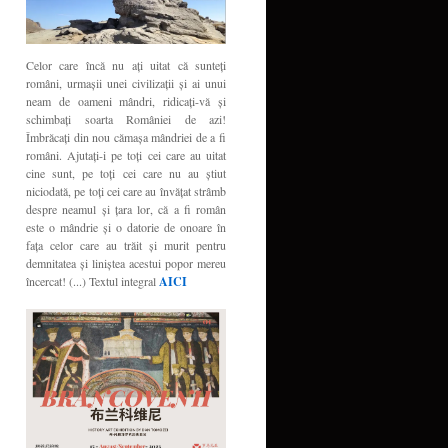
Celor care încă nu aţi uitat că sunteţi
români, urmaşii unei civilizaţii şi ai unui
neam de oameni mândri, ridicaţi-vă şi
schimbaţi soarta României de azi!
Îmbrăcaţi din nou cămaşa mândriei de a fi
români. Ajutaţi-i pe toţi cei care au uitat
cine sunt, pe toţi cei care nu au ştiut
niciodată, pe toţi cei care au învăţat strâmb
despre neamul şi ţara lor, că a fi român
este o mândrie şi o datorie de onoare în
faţa celor care au trăit şi murit pentru
demnitatea şi liniştea acestui popor mereu
încercat! (...) Textul integral
AICI