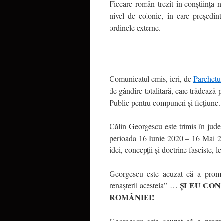
Fiecare român trezit în conștiinț
nivel de colonie, în care președin
ordinele externe.
Comunicatul emis, ieri, de
Parchetul
de gândire totalitară, care trădează 
Public pentru compuneri și ficțiune.
Călin Georgescu este trimis în judec
perioada 16 Iunie 2020 – 16 Mai 2
idei, concepţii și doctrine fasciste, 
Georgescu este acuzat că a promo
ȘI EU CO
renașterii acesteia” …
ROMÂNIEI!
Georgescu este acuzat că a prom