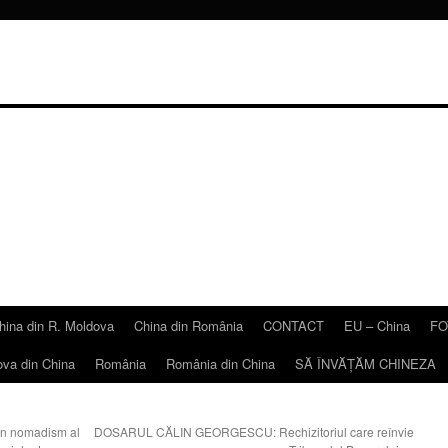
hina din R. Moldova
China din România
CONTACT
EU – China
FO
ova din China
România
România din China
SĂ ÎNVĂŢĂM CHINEZA
n nomadism al
DOSARUL CĂLIN GEORGESCU: Rechizitoriul care reînvie