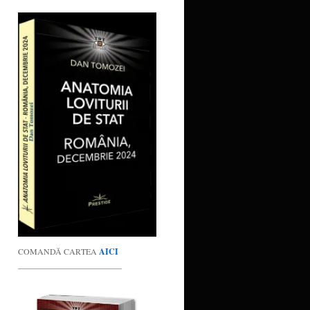
COMANDĂ CARTEA
AICI
_________________________