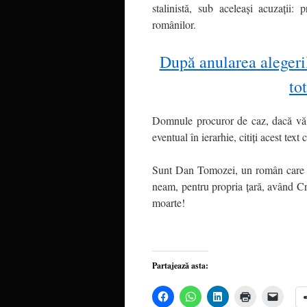
stalinistă, sub aceleași acuzații: p
românilor.
După anularea alegeril
to
Domnule procuror de caz, dacă vă e
eventual în ierarhie, citiți acest tex
Sunt Dan Tomozei, un român care gân
neam, pentru propria țară, având C
moarte!
Partajează asta:
Dă
Dă
Dă
Dă
Dă
clic
clic
clic
clic
clic