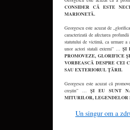
CONSIDER CĂ ESTE NEC
MARIONETĂ.
Georgescu este acuzat de „glorificar
caracterizată de afectarea profundă 
statutului de victimă, ca urmare a ac
ȘI
unor actori statali externi” …
PROMOVEZE, GLORIFICE Ș
VORBEASCĂ DESPRE CEI C
SAU EXTERIORUL ȚĂRII.
Georgescu este acuzat că promovea
ȘI EU SUNT N
creștin” …
MITURILOR, LEGENDELOR Ș
Un singur om a zdru