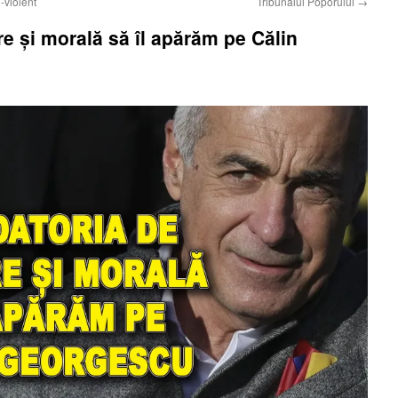
-violent
Tribunalul Poporului
→
e și morală să îl apărăm pe Călin