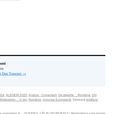
ră
n(Se
de
tră
ozei
nia
lui Dan Tomozei
→
024
,
ALEGERI 2025
,
Analize - Comentarii
,
De departe ... România
,
Din
tilateralism ... în doi
,
România
,
Uniunea Europeană
. Salvează
legătura
n nomadism al
DOSARUL CĂLIN GEORGESCU: Rechizitoriul care reînvie