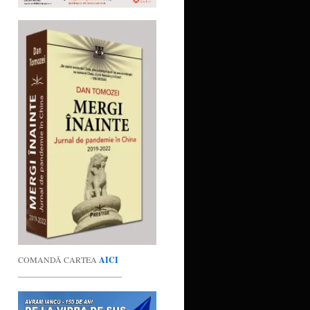
COMANDĂ CARTEA
AICI
_________________________