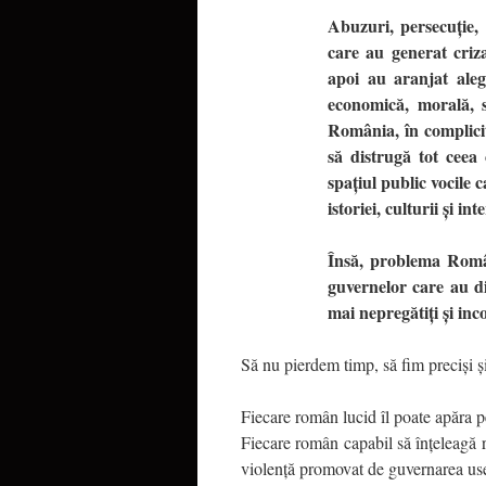
Abuzuri, persecuție, 
care au generat criz
apoi au aranjat ale
economică, morală, s
România, în complicit
să distrugă tot ceea
spațiul public vocile 
istoriei, culturii și in
Însă, problema Român
guvernelor care au d
mai nepregătiți și inc
Să nu pierdem timp, să fim preciși și
Fiecare român lucid îl poate apă
Fiecare român capabil să înțeleagă re
violență promovat de guvernarea use