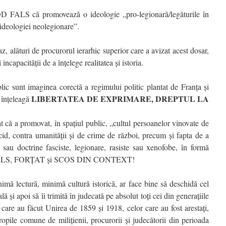
 FALS că promovează o ideologie „pro-legionară/legăturile în
ideologiei neolegionare”.
z, alături de procurorul ierarhic superior care a avizat acest dosar,
 incapacității de a înțelege realitatea și istoria.
lic sunt imaginea corectă a regimului politic plantat de Franța și
LIBERTATEA DE EXPRIMARE, DREPTUL LA
 înțeleagă
 că a promovat, în spațiul public, „cultul persoanelor vinovate de
cid, contra umanităţii şi de crime de război, precum şi fapta de a
 sau doctrine fasciste, legionare, rasiste sau xenofobe, în formă
FALS, FORȚAT și SCOS DIN CONTEXT!
mă lectură, minimă cultură istorică, ar face bine să deschidă cel
 și apoi să îi trimită în judecată pe absolut toți cei din generațiile
r care au făcut Unirea de 1859 și 1918, celor care au fost arestați,
gropile comune de milițienii, procurorii și judecătorii din perioada