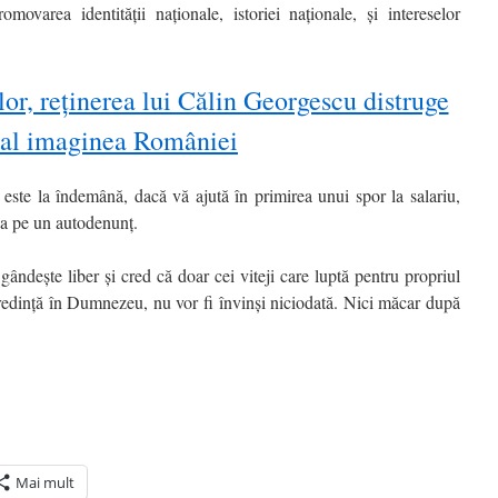
romovarea identității naționale, istoriei naționale, și intereselor
or, reținerea lui Călin Georgescu distruge
tal imaginea României
ste la îndemână, dacă vă ajută în primirea unui spor la salariu,
t ca pe un autodenunț.
dește liber și cred că doar cei viteji care luptă pentru propriul
redință în Dumnezeu, nu vor fi învinși niciodată. Nici măcar după
Mai mult