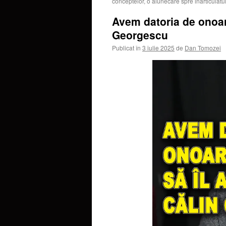
conceptelor, o alunecare spre inarticulatul
Avem datoria de onoar
Georgescu
Publicat în
3 iulie 2025
de
Dan Tomozei