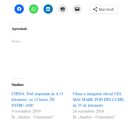
Dă
Dă
Dă
Dă
Dă
Mai mult
clic
clic
clic
clic
clic
pentru
pentru
pentru
pentru
pentru
a
partajare
a
a
a
partaja
pe
partaja
imprima(Se
trimite
pe
WhatsApp(Se
pe
deschide
o
Apreciază:
Facebook(Se
deschide
LinkedIn(Se
într-
legătură
deschide
într-
deschide
o
prin
într-
o
într-
fereastră
email
Încarc...
o
fereastră
o
nouă)
unui
fereastră
nouă)
fereastră
prieten(Se
nouă)
nouă)
deschide
într-
o
fereastră
nouă)
Similare
CHINA: Pod suspendat de 4,13
China a inaugurat oficial CEL
kilometri, cu 12 benzi, ÎN
MAI MARE POD DIN LUME,
PATRU ANI!
de 55 de kilometri
9 octombrie 2019
24 octombrie 2018
În „Analize - Comentarii”
În „Analize - Comentarii”