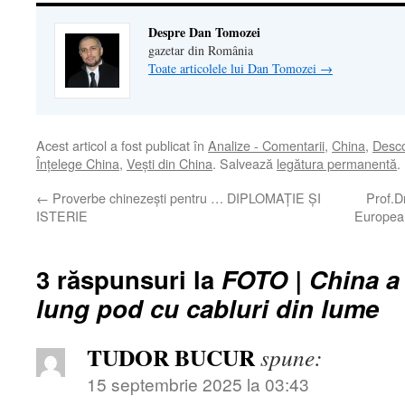
Despre Dan Tomozei
gazetar din România
Toate articolele lui Dan Tomozei
→
Acest articol a fost publicat în
Analize - Comentarii
,
China
,
Desco
Înţelege China
,
Veşti din China
. Salvează
legătura permanentă
.
←
Proverbe chinezești pentru … DIPLOMAȚIE ȘI
Prof.D
ISTERIE
European
3 răspunsuri la
FOTO | China a 
lung pod cu cabluri din lume
TUDOR BUCUR
spune:
15 septembrie 2025 la 03:43