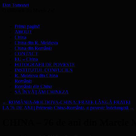
Dan Tomozei
O cărămidă din Marele Zid
Sari
Prima pagină
la
ABOUT
conținut
China
China din R. Moldova
China din România
CONTACT
EU – China
FOTOGRAFII DE POVESTE
INSTITUTUL CONFUCIUS
R. Moldova din China
România
România din China
SĂ ÎNVĂŢĂM CHINEZA
←
ROMÂNIA-MOLDOVA-CHINA: FRATE LÂNGĂ FRATE!
LA 76 DE ANI | Prietenia China-România, o poveste îndelungată
→
CHINA – 76 de ani din Marele M