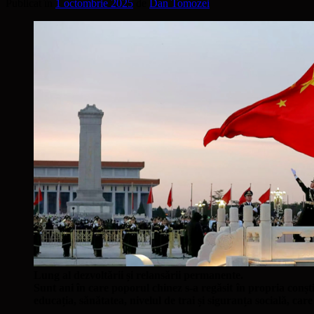
Publicat în
1 octombrie 2025
de
Dan Tomozei
Lung al dezvoltării și relansării permanente.
Sunt ani în care poporul chinez s-a regăsit în propria conștii
educația, sănătatea, nivelul de trai și siguranța socială, ca