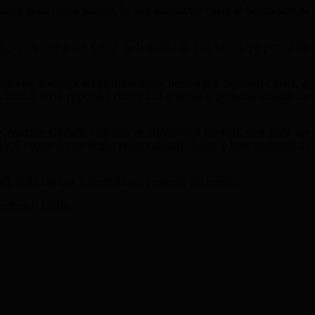
iască peste media sărăciei, în care absolut toți copiii să beneficieze de
 proces care a dus China de la stadiul de țară săracă, pe primul loc
lui, tradițiilor și culturiilor locale fiecărei țări. Succesul Chinei, al
 schimbă, oferă poporului chinez fără o atentă și profundă analiză din
 Civilizație Globală, Inițiativa de Guvernanță Globală, sunt parte din
RICS+ (care devine treptat proiect global). Insist, o lume dominată de
ă, fără să se lase influențată sau dominată din exterior.
ltura și istoria.