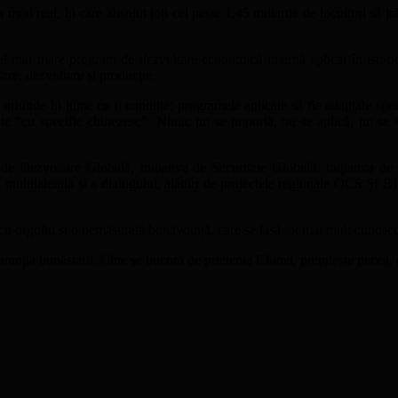
mod real, în care absolut toți cei peste 1,45 miliarde de locuitori să tră
 mai mare program de dezvoltare economică internă aplicat în istorie,
tare, dezvoltare și producție.
iunde în lume cu o condiție: programele aplicate să fie adaptate specificu
l este “cu specific chinezesc”. Nimic nu se importă, nu se aplică, nu se
a de Dezvoltare Globală, Inițiativa de Securitate Globală, Inițiativa de
 multilaterală și a dialogului, alături de proiectele regionale OCS ȘI B
cu orgoliu și o nemăsurată bunăvoință, care se lasă tot mai mult cunoscut
ranția bunăstării. Cine se bucură de prietenia Chinei, prețuiește pacea, cu