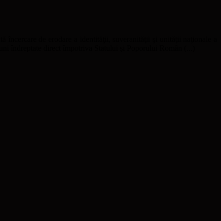
ă încercare de erodare a identităţii, suveranităţii şi unităţii naţionale a
uni îndreptate direct împotriva Statului şi Poporului Român (...)