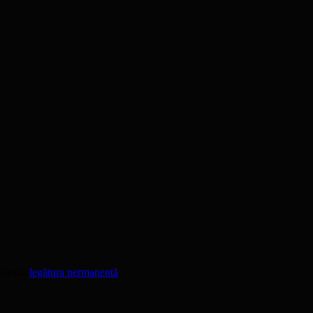
alvează
legătura permanentă
.