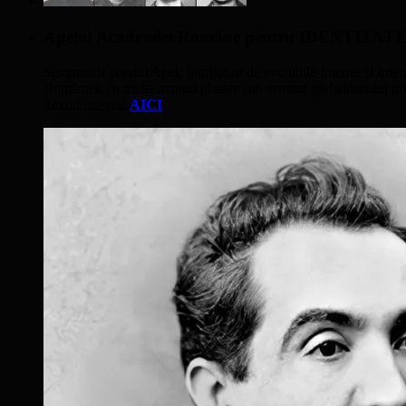
Apelul Academiei Române pentru IDENTIT
Semnatarii acestui Apel, îngrijoraţi de evoluţiile interne şi inter
României, cu multe acţiuni plasate sub semnul globalismului nivel
Textul integral
AICI