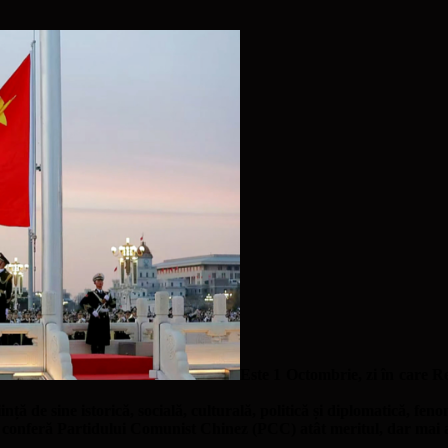
Este 1 Octombrie, zi în care R
nță de sine istorică, socială, culturală, politică și diplomatică, fe
re conferă Partidului Comunist Chinez (PCC) atât meritul, dar mai al