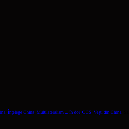
ina
,
Înţelege China
,
Multilateralism ... în doi
,
OCS
,
Veşti din China
. S