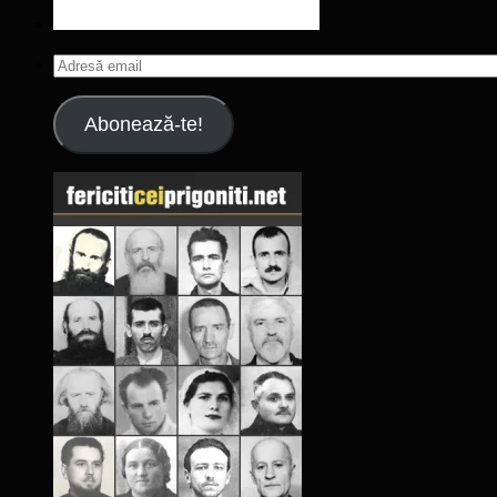
Adresă
email
Abonează-te!