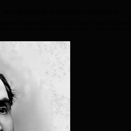
ATE, SUVERANITATE ŞI UNITATE NAŢIONALĂ!
naţionale din ultimele decenii, caracterizate printr-o continuă şi alarmant
ator sau al unei exagerate „corectitudini politice”, dar şi cu multe acţi