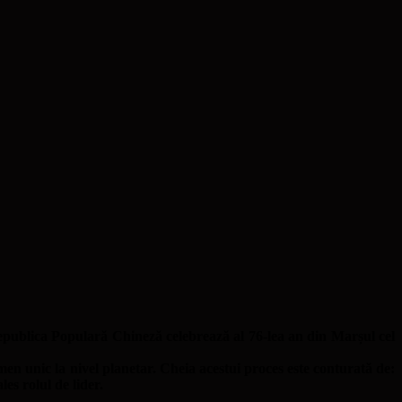
epublica Populară Chineză celebrează al 76-lea an din Marșul cel
nomen unic la nivel planetar. Cheia acestui proces este conturată de:
es rolul de lider.