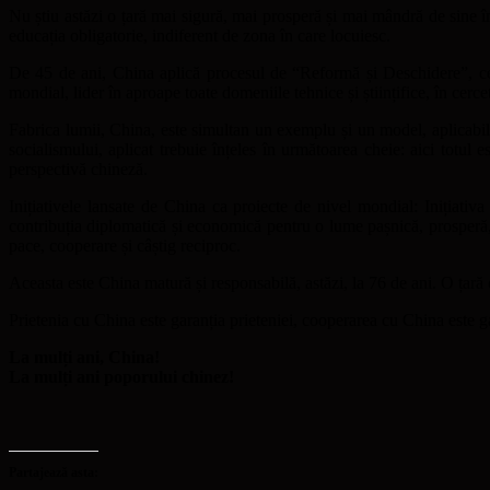
Nu știu astăzi o țară mai sigură, mai prosperă și mai mândră de sine în 
educația obligatorie, indiferent de zona în care locuiesc.
De 45 de ani, China aplică procesul de “Reformă și Deschidere”, cel
mondial, lider în aproape toate domeniile tehnice și științifice, în cerce
Fabrica lumii, China, este simultan un exemplu și un model, aplicabil or
socialismului, aplicat trebuie înțeles în următoarea cheie: aici totu
perspectivă chineză.
Inițiativele lansate de China ca proiecte de nivel mondial: Inițiativ
contribuția diplomatică și economică pentru o lume pașnică, prosperă,
pace, cooperare și câștig reciproc.
Aceasta este China matură și responsabilă, astăzi, la 76 de ani. O țară 
Prietenia cu China este garanția prieteniei, cooperarea cu China este ga
La mulți ani, China!
La mulți ani poporului chinez!
Partajează asta: