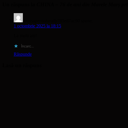
Un răspuns la
CHINA – 76 de ani din Marele Marș prin
ironsupernaturally785e87ac90
spune:
1 octombrie 2025 la 18:15
La multi ani!
Încarc...
Răspunde
Lasă un răspuns