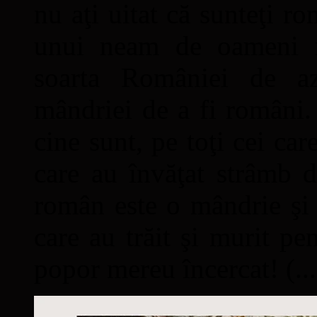
nu aţi uitat că sunteţi ro
unui neam de oameni mâ
soarta României de a
mândriei de a fi români. 
cine sunt, pe toţi cei car
care au învăţat strâmb d
român este o mândrie şi 
care au trăit şi murit pe
popor mereu încercat! (...