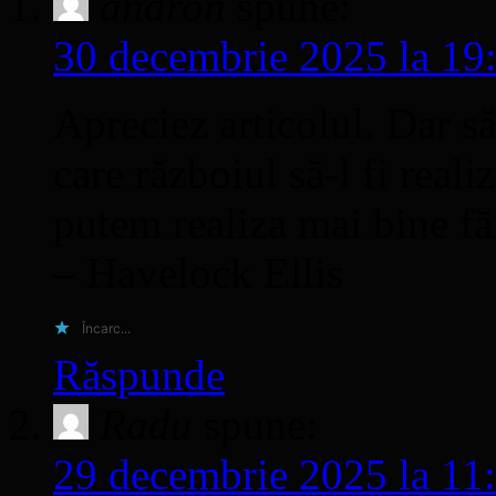
andron
spune:
30 decembrie 2025 la 19
Apreciez articolul. Dar s
care războiul să-l fi reali
putem realiza mai bine făr
– Havelock Ellis
Încarc...
Răspunde
Radu
spune:
29 decembrie 2025 la 11