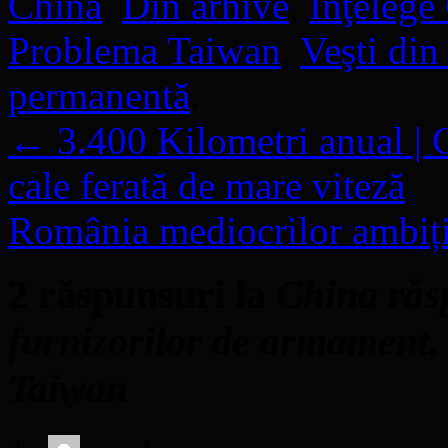
China
,
Din arhive
,
Înţelege
Problema Taiwan
,
Veşti din
permanentă
.
←
3.400 Kilometri anual | 
cale ferată de mare viteză
România mediocrilor ambiți
2 răspunsuri la
China răs
furnizorilor de armament, 
Taiwan