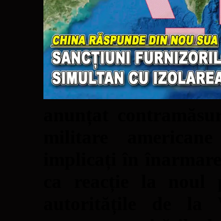
anunțat contramăsur
militare americane
implicați în înarmare
ca reacție la noul
autoritățile de la