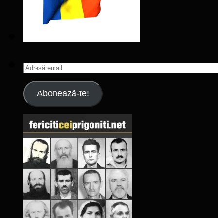
Adresă
email
Abonează-te!