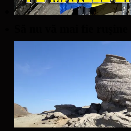
Să nu vă mai fie ruşine