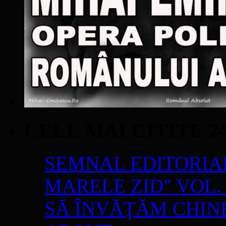
CELE MAI CITITE 2
SEMNAL EDITORIAL 
MARELE ZID" VOL. 
SĂ ÎNVĂŢĂM CHIN