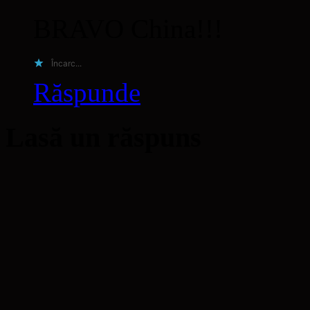
BRAVO China!!!
Încarc...
Răspunde
Lasă un răspuns