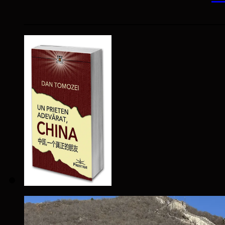
____________________