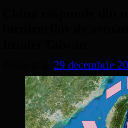
China răspunde din n
furnizorilor de armam
Insulei Taiwan
Publicat în
29 decembrie 2