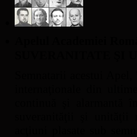
Apelul Academiei Ro
SUVERANITATE ŞI 
Semnatarii acestui Apel, î
internaţionale din ultime
continuă şi alarmantă în
suveranităţii şi unităţi
acţiuni plasate sub semn