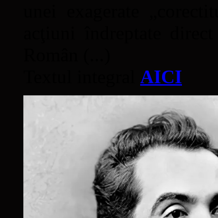
unei exagerate „corectit
acţiuni îndreptate direc
Român (...)
Textul integral
AICI