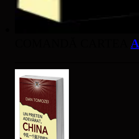
COMANDĂ CARTEA
A
____________________