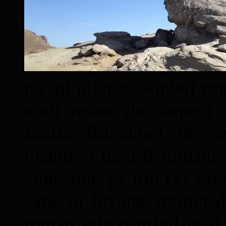
nu aţi uitat că sunteţi ro
unui neam de oameni mâ
soarta României de a
mândriei de a fi români. 
cine sunt, pe toţi cei car
care au învăţat strâmb d
român este o mândrie şi 