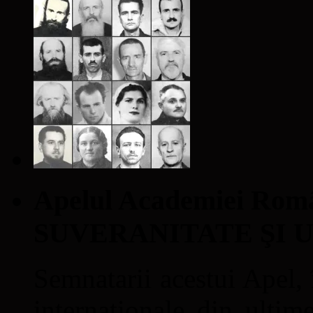
Apelul Academiei Ro
SUVERANITATE ŞI 
Semnatarii acestui Apel, î
internaţionale din ultime