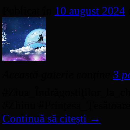
Publicat în
10 august 2024
Această galerie conține
3 p
#Ziua_Îndrăgostiţilor_la_c
#Zhinu #Prințesa_Țesătoare
Continuă să citești
→