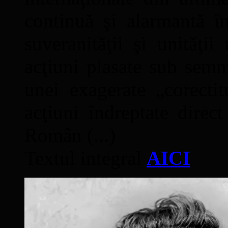
continuă şi alarmantă în
suveranităţii şi unităţi
acţiuni plasate sub semn
unei exagerate „corectit
acţiuni îndreptate direc
Român (...)
Textul integral
AICI