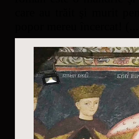
care au trăit şi murit pe
popor mereu încercat! (...