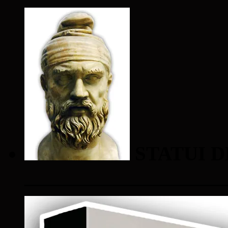
STATUI D
____________________