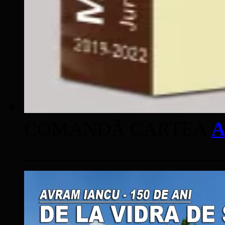
COMANDĂ CARTEA
A
____________________