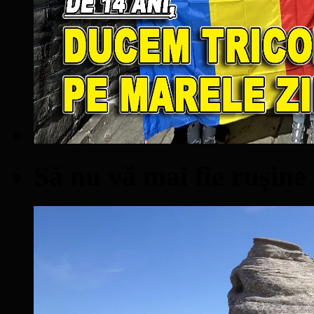
Să nu vă mai fie ruşine