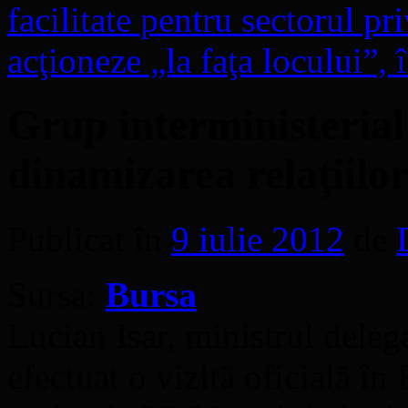
facilitate pentru sectorul p
acţioneze „la faţa locului”,
Grup interministerial
dinamizarea relaţiilo
Publicat în
9 iulie 2012
de
Sursa:
Bursa
Lucian Isar, ministrul deleg
efectuat o vizită oficială î