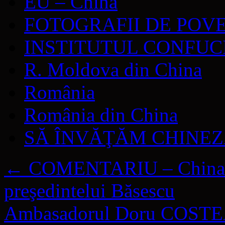
EU – China
FOTOGRAFII DE POV
INSTITUTUL CONFUC
R. Moldova din China
România
România din China
SĂ ÎNVĂŢĂM CHINE
←
COMENTARIU – China şt
preşedintelui Băsescu
Ambasadorul Doru COSTEA