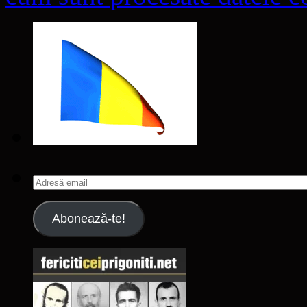
Adresă
email
Abonează-te!