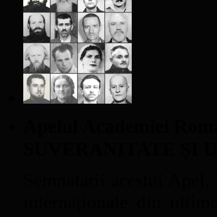
Apelul Academiei Ro
SUVERANITATE ŞI 
Semnatarii acestui Apel, î
internaţionale din ultime