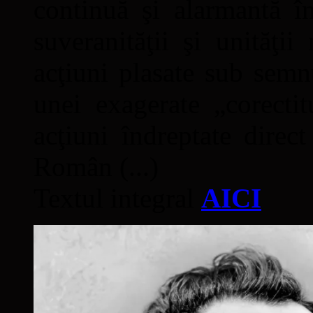
continuă şi alarmantă în
suveranităţii şi unităţi
acţiuni plasate sub semn
unei exagerate „corectit
acţiuni îndreptate direc
Român (...)
Textul integral
AICI