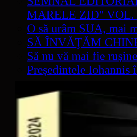
SEMNAL EDITORIAL 
MARELE ZID" VOL. 
O să urâm SUA, mai mul
SĂ ÎNVĂŢĂM CHIN
Să nu vă mai fie rușine
Președintele Iohannis 