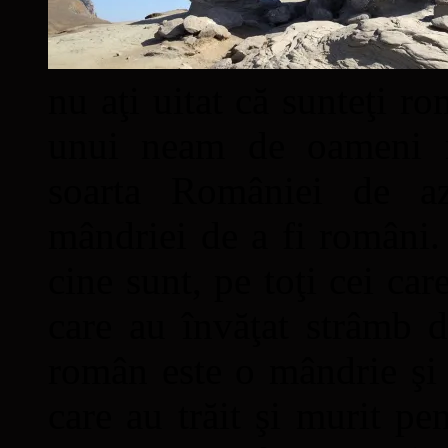
nu aţi uitat că sunteţi ro
unui neam de oameni mâ
soarta României de a
mândriei de a fi români. 
cine sunt, pe toţi cei car
care au învăţat strâmb d
român este o mândrie şi 
care au trăit şi murit pe