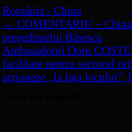
România - China
. Salvează
←
COMENTARIU – China şt
preşedintelui Băsescu
Ambasadorul Doru COSTEA
facilitate pentru sectorul p
acţioneze „la faţa locului”,
Lasă un răspuns