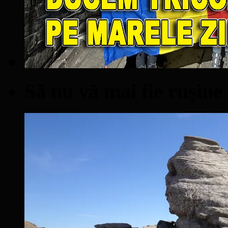
Să nu vă mai fie ruşine