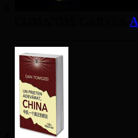
COMANDĂ CARTEA
A
____________________