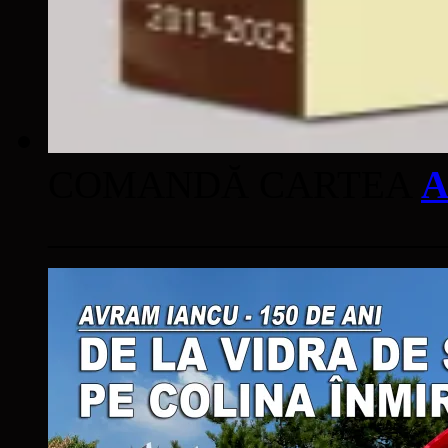
COMANDĂ CARTEA
A
____________________