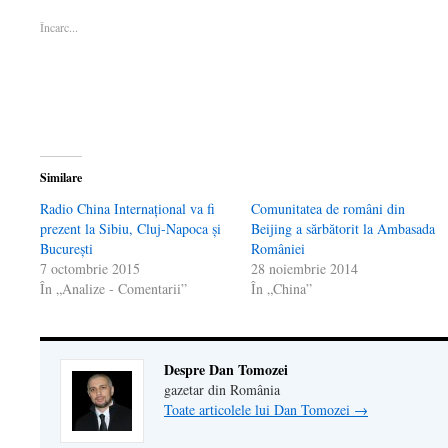
deschide
într-
deschide
o
prin
într-
o
într-
fereastră
email
Încarc...
o
fereastră
o
nouă)
unui
fereastră
nouă)
fereastră
prieten(Se
nouă)
nouă)
deschide
într-
o
fereastră
nouă)
Similare
Radio China Internaţional va fi
Comunitatea de români din
prezent la Sibiu, Cluj-Napoca și
Beijing a sărbătorit la Ambasada
București
României
7 octombrie 2015
28 noiembrie 2014
În „Analize - Comentarii”
În „China”
Despre Dan Tomozei
gazetar din România
Toate articolele lui Dan Tomozei
→