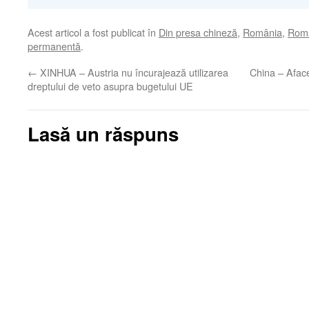
Acest articol a fost publicat în
Din presa chineză
,
România
,
Româ
permanentă
.
←
XINHUA – Austria nu încurajează utilizarea
China – Aface
dreptului de veto asupra bugetului UE
Lasă un răspuns