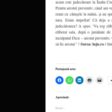
acum este judecătoare la Înalta Curte
Pentru arestul preventiv, când am ve
eram cu cătuşele la mâini, şi au spu
mea. Eram stupefiat! Că deja a r
judecătoarea? A spus: ‘Va rog eli
eliberat sala, după o jumătate de 
inculpatul Dicu – arestat preventiv,
Sursa: luju.ro /
să fie arestat.” /
In
Partajează asta:
Dă
Dă
Dă
Dă
Dă
clic
clic
clic
clic
clic
pentru
pentru
pentru
pentru
pentru
a
partajare
a
a
a
partaja
pe
partaja
imprima(Se
trimite
pe
WhatsApp(Se
pe
deschide
o
Apreciază:
Facebook(Se
deschide
LinkedIn(Se
într-
legătu
deschide
într-
deschide
o
prin
într-
o
într-
fereastră
email
Încarc...
o
fereastră
o
nouă)
unui