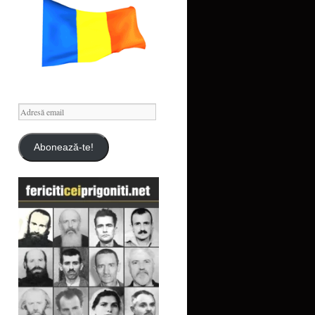
Adresă
email
Abonează-te!