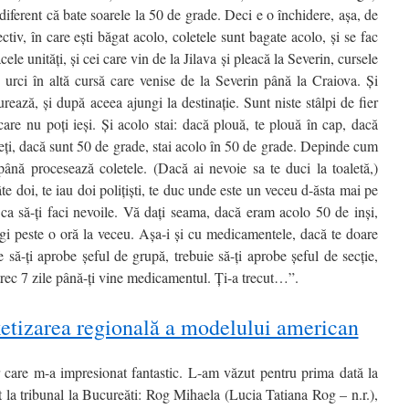
diferent că bate soarele la 50 de grade. Deci e o închidere, aşa, de
ctiv, în care eşti băgat acolo, coletele sunt bagate acolo, şi se fac
ele unităţi, şi cei care vin de la Jilava şi pleacă la Severin, cursele
e urci în altă cursă care venise de la Severin până la Craiova. Şi
ează, şi după aceea ajungi la destinaţie. Sunt niste stâlpi de fier
are nu poţi ieşi. Şi acolo stai: dacă plouă, te plouă în cap, dacă
eţi, dacă sunt 50 de grade, stai acolo în 50 de grade. Depinde cum
ână procesează coletele. (Dacă ai nevoie sa te duci la toaletă,)
âte doi, te iau doi poliţişti, te duc unde este un veceu d-ăsta mai pe
 ca să-ţi faci nevoile. Vă daţi seama, dacă eram acolo 50 de inşi,
rgi peste o oră la veceu. Aşa-i şi cu medicamentele, dacă te doare
ie să-ţi aprobe şeful de grupă, trebuie să-ţi aprobe şeful de secţie,
 trec 7 zile până-ţi vine medicamentul. Ţi-a trecut…”.
izarea regională a modelului american
care m-a impresionat fantastic. L-am văzut pentru prima dată la
 la tribunal la Bucureăti: Rog Mihaela (Lucia Tatiana Rog – n.r.),