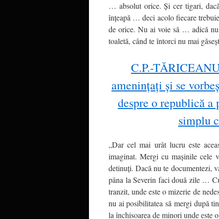
… absolut orice. Şi cer tigari, dac
înţeapă … deci acolo fiecare trebuie t
de orice. Nu ai voie să … adică nu p
toaletă, când te întorci nu mai găseşt
C.P.-TĂRICEANU – 
amenințați și se vorbe
despre o republică a 
simplu c
„Dar cel mai urât lucru este aceas
imaginat. Mergi cu maşinile cele v
detinuţi. Dacă nu te documentezi, va
pâna la Severin faci două zile … Cu
tranzit, unde este o mizerie de nedes
nu ai posibilitatea să mergi după ti
la închisoarea de minori unde este o c