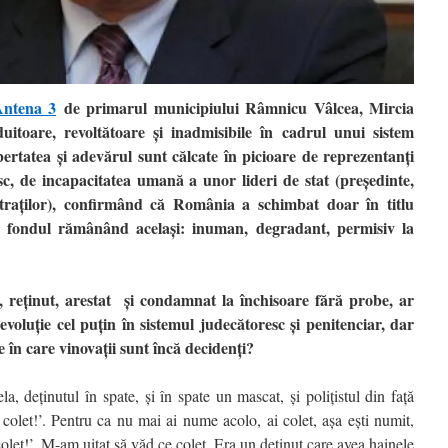
ntena 3
de primarul municipiului Râmnicu Vâlcea, Mircia
uitoare, revoltătoare şi inadmisibile în cadrul unui sistem
ertatea şi adevărul sunt călcate în picioare de reprezentanţi
sc, de incapacitatea umană a unor lideri de stat (preşedinte,
istraţilor), confirmând că România a schimbat doar în titlu
al, fondul rămânând acelaşi: inuman, degradant, permisiv la
reținut, arestat și condamnat la închisoare fără probe, ar
evoluţie cel puţin în sistemul judecătoresc şi penitenciar, dar
le în care vinovaţii sunt încă decidenţi?
a, deţinutul în spate, şi în spate un mascat, şi poliţistul din faţă
colet!’. Pentru ca nu mai ai nume acolo, ai colet, aşa eşti numit,
olet!’. M-am uitat să văd ce colet. Era un deţinut care avea hainele