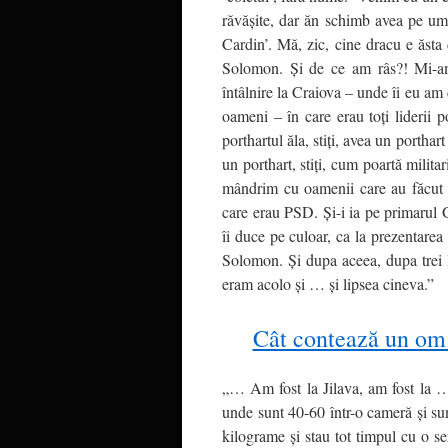
răvăşite, dar ăn schimb avea pe um
Cardin’. Mă, zic, cine dracu e ăsta
Solomon. Şi de ce am râs?! Mi-am 
întâlnire la Craiova – unde îi eu a
oameni – în care erau toţi liderii p
porthartul ăla, stiţi, avea un porthar
un porthart, stiţi, cum poartă milit
mândrim cu oamenii care au făcut 
care erau PSD. Şi-i ia pe primarul 
îi duce pe culoar, ca la prezentare
Solomon. Şi dupa aceea, dupa trei
eram acolo şi … şi lipsea cineva.”
Cât contează un om
„… Am fost la Jilava, am fost la …
unde sunt 40-60 într-o cameră şi sun
kilograme şi stau tot timpul cu o se