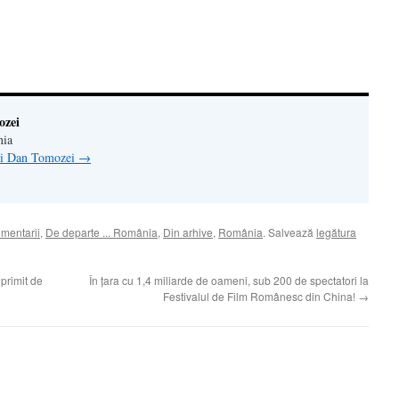
n(Se
de
tră
ozei
nia
lui Dan Tomozei
→
omentarii
,
De departe ... România
,
Din arhive
,
România
. Salvează
legătura
primit de
În ţara cu 1,4 miliarde de oameni, sub 200 de spectatori la
Festivalul de Film Românesc din China!
→