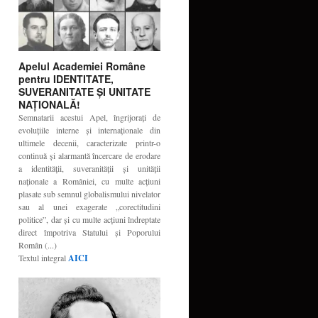
Apelul Academiei Române
pentru IDENTITATE,
SUVERANITATE ŞI UNITATE
NAŢIONALĂ!
Semnatarii acestui Apel, îngrijoraţi de
evoluţiile interne şi internaţionale din
ultimele decenii, caracterizate printr-o
continuă şi alarmantă încercare de erodare
a identităţii, suveranităţii şi unităţii
naţionale a României, cu multe acţiuni
plasate sub semnul globalismului nivelator
sau al unei exagerate „corectitudini
politice”, dar şi cu multe acţiuni îndreptate
direct împotriva Statului şi Poporului
Român (...)
Textul integral
AICI