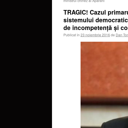
ministrul chinez al Apărării
TRAGIC! Cazul primaru
sistemului democratic
de incompetenţă şi co
Publicat în
23 noiembrie 2016
de
Dan To