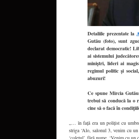
Detaliile prezentate la
A
Gutău (foto), sunt zgud
declarat democratic! Lib
ai sistemului judecătore
miniştri, lideri ai mag
regimul politic și soci
abuzuri!
Ce spune Mircia Gutău, 
trebui să conducă la o r
cine să o facă în condiţii
„… în faţă era un poliţist cu umbrel
striga ‘Alo, salonul 3, venim cu un 
‘coletul’, fără nume. ‘Venim cu un c