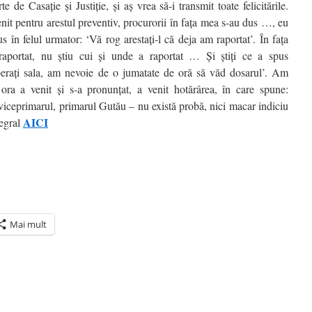
 de Casaţie şi Justiţie, şi aş vrea să-i transmit toate felicitările.
nit pentru arestul preventiv, procurorii în faţa mea s-au dus …, eu
s în felul urmator: ‘Vă rog arestaţi-l că deja am raportat’. În faţa
aportat, nu ştiu cui şi unde a raportat … Şi ştiţi ce a spus
beraţi sala, am nevoie de o jumatate de oră să văd dosarul’. Am
ora a venit şi s-a pronunţat, a venit hotărârea, în care spune:
 viceprimarul, primarul Gutău – nu există probă, nici macar indiciu
AICI
tegral
Mai mult
ră