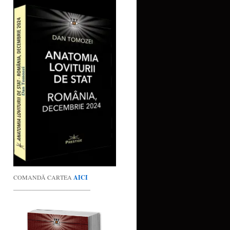
COMANDĂ CARTEA
AICI
_________________________