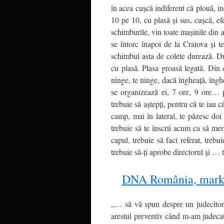
în acea cuşcă indiferent că plouă, in
10 pe 10, cu plasă şi sus, cuşcă, efe
schimburile, vin toate maşinile din ac
se întorc înapoi de la Craiova şi t
schimbul asta de colete durează. Dur
cu plasă. Plasa groasă legată. Din c
ninge, te ninge, dacă îngheaţă, îngh
se organizează ei, 7 ore, 9 ore… p
trebuie să aştepţi, pentru că te iau c
camp, mai în lateral, te păzesc doi
trebuie să te înscrii acum ca să me
capul, trebuie să faci referat, trebu
trebuie să-ţi aprobe directorul şi …
DNA România, market
„… să vă spun despre un judecîtor 
arestul preventiv când m-am judecat