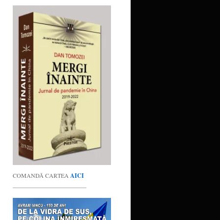
COMANDĂ CARTEA
AICI
_________________________