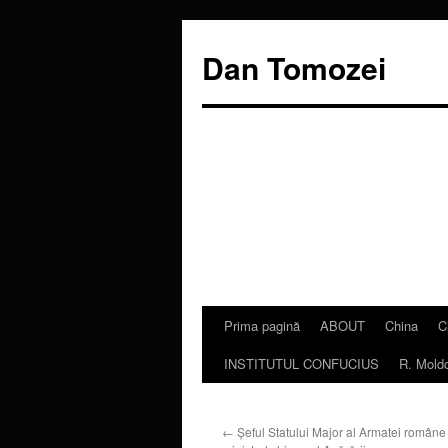
Dan Tomozei
Prima pagină
ABOUT
China
C
Sari
INSTITUTUL CONFUCIUS
R. Mold
la
conținut
←
Şeful Statului Major al Armatei române 