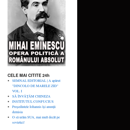
CELE MAI CITITE 24h
SEMNAL EDITORIAL | A apărut
"DINCOLO DE MARELE ZID"
VOL. I
SĂ ÎNVĂŢĂM CHINEZA
INSTITUTUL CONFUCIUS
Președintele Iohannis își anunță
demisia
O să urâm SUA, mai mult decât pe
sovietici!