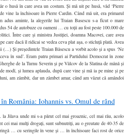
ăr o husă în care avea un costum. Şi mă uit pe husă, văd ‘Pierre
 de vine la închisoare în Pierre Cardin. Când mă uit, era primarul
adus aminte, la alegerile lui Traian Basescu s-a fîcut o mare
m dus 54 de autobuze cu oameni … cu toţii au fost peste 100.000 de
olitici. Între care şi ministra Justiţiei, doamna Macovei, care avea
t pe care dacă îl ridicai se vedea ceva plat aşa, o sticluţă plată. Avea
arii (…) Şi preşedintele Traian Băsescu a vorbit acolo şi a spus ‘Ne
ceva în sud’. Eram patru primari ai Partidului Democrat în zone
Gherghe de la Turnu Severin şi pe Vâlcov de la Slatina de mână şi
a de modî, şi lumea aplauda, după care vine şi mă ia pe mine şi pe
 luni, am zâmbit, dar un zâmbet amar, când am văzut că amândoi
 în România: Iohannis vs. Omul de rând
 la Jilava unde mi s-a părut cel mai groaznic, cel mai rău, acolo
t cei mai mulţi drogaţi, sunt subnutriţi, au o greutate de 40-35 de
ringă … cu seringile în vene şi … în închisoare faci rost de orice