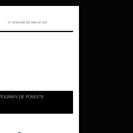
O cărămidă din Marele Zid
TOGRAFII DE POVESTE