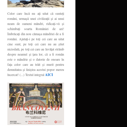
Celor care încă nu aţi uitat că sunteţi
români, urmaşii unei civilizaţii şi ai unui
neam de oameni mândri, ridicaţi-vă şi
schimbaţi soarta României de azi!
Îmbrăcaţi din nou cămaşa mândriei de a fi
români. Ajutaţi-i pe toţi cei care au uitat
cine sunt, pe toţi cei care nu au ştiut
niciodată, pe toţi cei care au învăţat strâmb
despre neamul şi ţara lor, că a fi român
este o mândrie şi o datorie de onoare în
faţa celor care au trăit şi murit pentru
demnitatea şi liniştea acestui popor mereu
încercat! (...) Textul integral
AICI