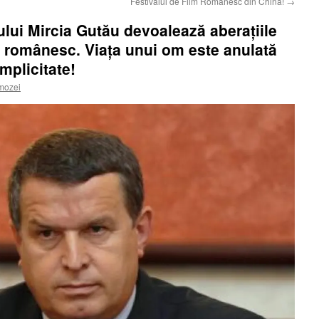
Festivalul de Film Românesc din China!
→
lui Mircia Gutău devoalează aberaţiile
 românesc. Viaţa unui om este anulată
mplicitate!
mozei