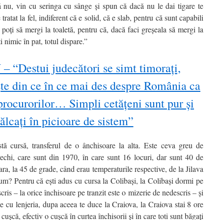
ă nu, vin cu seringa cu sânge şi spun că dacă nu le dai tigare te
ratat la fel, indiferent că e solid, că e slab, pentru că sunt capabili
oţi să mergi la toaletă, pentru că, dacă faci greşeala să mergi la
i nimic în pat, totul dispare.”
“Destui judecători se simt timorați,
ște din ce în ce mai des despre România ca
procurorilor… Simpli cetățeni sunt pur și
ălcați în picioare de sistem”
tă cursă, transferul de o ânchisoare la alta. Este ceva greu de
echi, care sunt din 1970, în care sunt 16 locuri, dar sunt 40 de
ra, la 45 de grade, când erau temperaturile respective, de la Jilava
m? Pentru că eşti adus cu cursa la Colibaşi, la Colibaşi dormi pe
cris – la orice închisoare pe tranzit este o mizerie de nedescris – şi
ne cu lenjeria, dupa aceea te duce la Craiova, la Craiova stai 8 ore
uşcă, efectiv o cuşcă în curtea închisorii şi în care toti sunt băgaţi