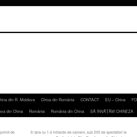
hina din R. Moldova
China din România
CONTACT
EU – China
FO
ova din China
România
România din China
SĂ ÎNVĂŢĂM CHINEZA
primit de
În ţara cu 1,4 miliarde de oameni, sub 200 de spectatori la