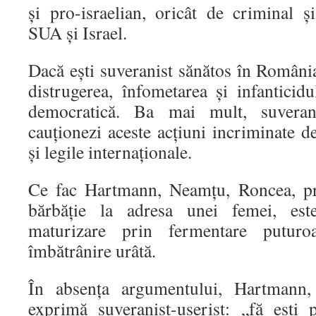
și pro-israelian, oricât de criminal ș
SUA și Israel.
Dacă ești suveranist sănătos în România
distrugerea, înfometarea și infanticid
democratică. Ba mai mult, suveranis
cauționezi aceste acțiuni incriminate de
și legile internaționale.
Ce fac Hartmann, Neamțu, Roncea, pri
bărbăție la adresa unei femei, es
maturizare prin fermentare puturo
îmbătrânire urâtă.
În absența argumentului, Hartmann
exprimă suveranist-userist: „fă ești p