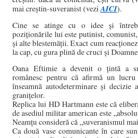
AICI
mai creștin-suveranist (vezi
).
Cine se atinge cu o idee și între
poziționările lui este putinist, comunist
și alte blestemății. Exact cum reacțione
la cap, cu gura plină de cruci și Doamne 
Oana Eftimie a devenit o țintă a su
românesc pentru că afirmă un lucru 
înseamnă autodeterminare și decizie 
granițelor.
Replica lui HD Hartmann este că eliber
de asediul militar american este „absolu
Neamțu consideră că „suveranismul mai
Ca două vase comunicante în care sunt 