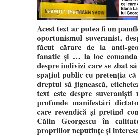
Acest text ar putea fi un pamfl
oportunismul suveranist, desp
făcut cărare de la anti-ge
fanatic și … la loc comanda.
despre indivizi care se zbat să
spațiul public cu pretenția că
dreptul să jignească, etichete
text este despre suveraniști 
profunde manifestări dictator
care revendică și pretind co
Călin Georgescu în calita
propriilor neputințe și interese