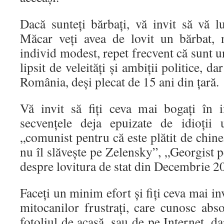
Dacă sunteți bărbați, vă invit să vă l
Măcar veți avea de lovit un bărbat,
individ modest, repet frecvent că sunt 
lipsit de veleități și ambiții politice, d
România, deși plecat de 15 ani din țară.
Vă invit să fiți ceva mai bogați în i
secvențele deja epuizate de idioții 
„comunist pentru că este plătit de chine
nu îl slăvește pe Zelensky”, „Georgist p
despre lovitura de stat din Decembrie 2
Faceți un minim efort și fiți ceva mai inv
mitocanilor frustrați, care cunosc abso
fotoliul de acasă, sau de pe Internet, da