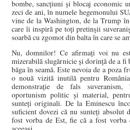
bombe, sancțiuni și blocaj economic un
zeci de ani, în numele hegemonului SUA
vine de la Washington, de la Trump în z
care îi inspiră pe toți pretinșii suverani
soarbă cu zgomot din balta în care se am
Nu, domnilor! Ce afirmați voi nu es
mizerabilă slugărnicie și dorință de a fi 
băga în seamă. Este nevoia de a poza fr
o nouă vizită inutilă pentru Români
demonstrație de fals suveranism,
oportunism politic și material, pent
sunteți originali. De la Eminescu înc
suficient dovezi că nu sunteți absolut d
fost vorba de Est, fie că a fost vorba
aceeași.