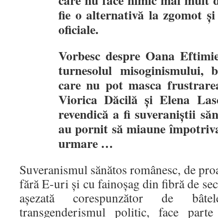
fie o alternativă la zgomot și
oficiale.
Vorbesc despre Oana Eftimi
turnesolul misoginismului, b
care nu pot masca frustrare
Viorica Dăcilă și Elena Lasc
revendică a fi suveraniștii s
au pornit să miaune împotriv
urmare …
Suveranismul sănătos românesc, de proas
fără E-uri și cu fainoșag din fibră de s
așezată corespunzător de bâte
transgenderismul politic, face part