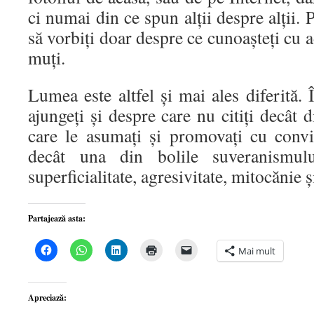
ci numai din ce spun alții despre alții. 
să vorbiți doar despre ce cunoașteți cu ad
muți.
Lumea este altfel și mai ales diferită. 
ajungeți și despre care nu citiți decât 
care le asumați și promovați cu conv
decât una din bolile suveranismul
superficialitate, agresivitate, mitocănie 
Partajează asta:
Dă
Dă
Dă
Dă
Dă
Mai mult
clic
clic
clic
clic
clic
pentru
pentru
pentru
pentru
pentru
a
partajare
a
a
a
partaja
pe
partaja
imprima(Se
trimite
pe
WhatsApp(Se
pe
deschide
o
Apreciază:
Facebook(Se
deschide
LinkedIn(Se
într-
legătură
deschide
într-
deschide
o
prin