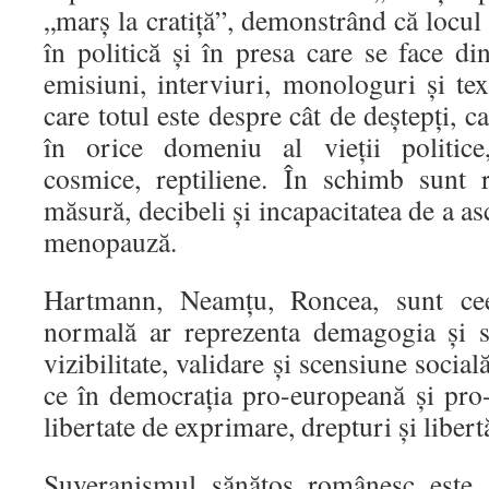
„marș la cratiță”, demonstrând că locul 
în politică și în presa care se face di
emisiuni, interviuri, monologuri și text
care totul este despre cât de deștepți, ca
în orice domeniu al vieții politice
cosmice, reptiliene. În schimb sunt 
măsură, decibeli și incapacitatea de a a
menopauză.
Hartmann, Neamțu, Roncea, sunt ceea
normală ar reprezenta demagogia și s
vizibilitate, validare și scensiune social
ce în democrația pro-europeană și pr
libertate de exprimare, drepturi și libertă
Suveranismul sănătos românesc este,