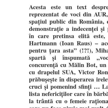
Acesta este un text despr
reprezentat de voci din AUR,
spațiul public din România, 
demonstrație a indecenței și 
în care pretinsa elită este
Hartmann (Ioan Raus) – ace
pentru țara asta” (!?!), Mih
spartă și înspumată „voc
concurență cu Mălin Bot, un 
cu drapelul SUA, Victor Ro
prăbușește în disperarea irel
cruci și pomenind sfinți … La
lista nefericiților care în bărb
la trântă cu o femeie raționa
care nu face nimic mai mult d