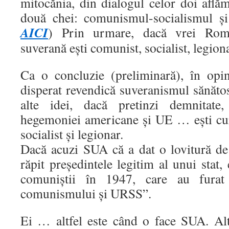
mitocănia, din dialogul celor doi află
două chei: comunismul-socialismul și
AICI
) Prin urmare, dacă vrei Rom
suverană ești comunist, socialist, legiona
Ca o concluzie (preliminară), în opi
disperat revendică suveranismul sănăto
alte idei, dacă pretinzi demnitate
hegemoniei americane și UE … ești curv
socialist și legionar.
Dacă acuzi SUA că a dat o lovitură de 
răpit președintele legitim al unui stat,
comuniștii în 1947, care au furat
comunismului și URSS”.
Ei … altfel este când o face SUA. Alt