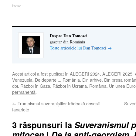
într-
o
într-
fereastră
email
Încarc...
o
fereastră
o
nouă)
unui
fereastră
nouă)
fereastră
prieten(Se
nouă)
nouă)
deschide
într-
o
fereastră
nouă)
Despre Dan Tomozei
gazetar din România
Toate articolele lui Dan Tomozei
→
Acest articol a fost publicat în
ALEGERI 2024
,
ALEGERI 2025
,
Venezuela
,
De departe ... România
,
Din arhive
,
Din presa româ
doi
,
Război în Gaza
,
Război în Ucraina
,
România
,
Uniunea Eur
permanentă
.
←
Trumpismul suveraniștilor trădează obsesii
Suvera
fanariote
3 răspunsuri la
Suveranismul p
mitocan | De la anti-georgism, 