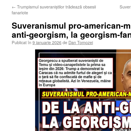
←
Trumpismul suveraniștilor trădează obsesii
Suvera
fanariote
Suveranismul pro-american-mi
anti-georgism, la georgism-fan
Publicat în
9 ianuarie 2026
de
Dan Tomozei