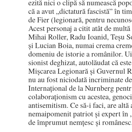
ezită nici o clipă să numească pop
că a avut „dictatură fascistă” în ti
de Fier (legionară, pentru necunosc
Acest personaj a citit atât de multă
Mihai Roller, Radu Ioanid, Teșu 
și Lucian Boia, numai crema creme
domeniu de istorie a românilor. Uit
sionist deghizat, autolăudat că est
Mișcarea Legionară și Guvernul R
nu au fost niciodată incriminate d
Internațional de la Nurnberg pentr
colaboraționism cu acestea, genoci
antisemitism. Ce să-i faci, are altă
nemaipomenit patriot și expert în
de împrumut nemțesc și românesc